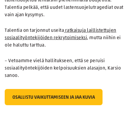
lastensuojelua tehtäisiin pienemmällä budjetilla.
Talentia pelkää, että uudet lastensuojelutragediat ovat
vain ajan kysymys.
Talentia on tarjonnut useita
ratkaisuja laillistettujen
sosiaalityöntekijöiden rekrytoimiseksi
, mutta niihin ei
ole haluttu tarttua.
– Vetoamme vielä hallitukseen, että se peruisi
sosiaalityöntekijöiden kelpoisuuksien alasajon, Karsio
sanoo.
OSALLISTU VAIKUTTAMISEEN JA JAA KUVIA