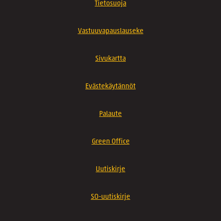
Tietosuoja
Vastuuvapauslauseke
Sivukartta
Evästekäytännöt
Palaute
Green Office
Uutiskirje
SO-uutiskirje