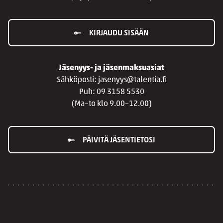
KIRJAUDU SISÄÄN
Jäsenyys- ja jäsenmaksuasiat
Sähköposti: jasenyys@talentia.fi
Puh: 09 3158 5530
(Ma–to klo 9.00–12.00)
PÄIVITÄ JÄSENTIETOSI