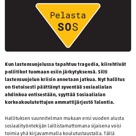
Kun lastensuojelussa tapahtuu tragedia, kiirehtivät
poliitikot tuomaan esiin järkytyksensä. Silti
lastensuojelun kriisin annetaan jatkua. Nyt hallitus
on tietoisesti päättänyt syventää sosiaalialan
ahdinkoa entisestään, syyttää Sosiaalialan
korkeakoulutettujen ammattijärjestö Talentia.
Hallituksen suunnitelman mukaan ensi vuoden alusta
sosiaalityöntekijän laillistamattomana sijaisena voisi
toimia yhä kirjavammalla koulutustaustalla. Tällä