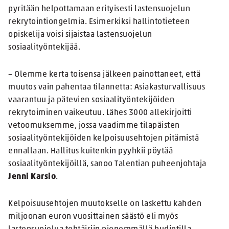
pyritään helpottamaan erityisesti lastensuojelun
rekrytointiongelmia. Esimerkiksi hallintotieteen
opiskelija voisi sijaistaa lastensuojelun
sosiaalityöntekijää.
– Olemme kerta toisensa jälkeen painottaneet, että
muutos vain pahentaa tilannetta: Asiakasturvallisuus
vaarantuu ja pätevien sosiaalityöntekijöiden
rekrytoiminen vaikeutuu. Lähes 3000 allekirjoitti
vetoomuksemme, jossa vaadimme tilapäisten
sosiaalityöntekijöiden kelpoisuusehtojen pitämistä
ennallaan. Hallitus kuitenkin pyyhkii pöytää
sosiaalityöntekijöillä, sanoo Talentian puheenjohtaja
Jenni Karsio
.
Kelpoisuusehtojen muutokselle on laskettu kahden
miljoonan euron vuosittainen säästö eli myös