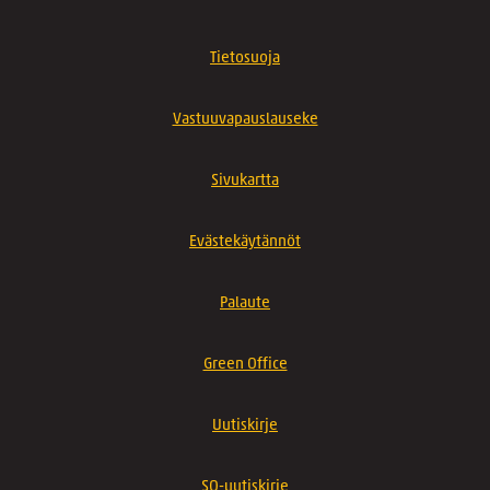
Tietosuoja
Vastuuvapauslauseke
Sivukartta
Evästekäytännöt
Palaute
Green Office
Uutiskirje
SO-uutiskirje