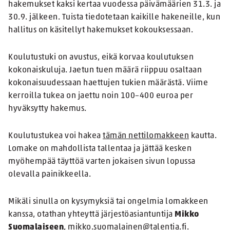
hakemukset kaksi kertaa vuodessa päivämäärien 31.3. ja
30.9. jälkeen. Tuista tiedotetaan kaikille hakeneille, kun
hallitus on käsitellyt hakemukset kokouksessaan.
Koulutustuki on avustus, eikä korvaa koulutuksen
kokonaiskuluja. Jaetun tuen määrä riippuu osaltaan
kokonaisuudessaan haettujen tukien määrästä. Viime
kerroilla tukea on jaettu noin 100–400 euroa per
hyväksytty hakemus.
Koulutustukea voi hakea
tämän nettilomakkeen
kautta.
Lomake on mahdollista tallentaa ja jättää kesken
myöhempää täyttöä varten jokaisen sivun lopussa
olevalla painikkeella.
Mikäli sinulla on kysymyksiä tai ongelmia lomakkeen
kanssa, otathan yhteyttä järjestöasiantuntija
Mikko
Suomalaiseen
, mikko.suomalainen@talentia.fi.