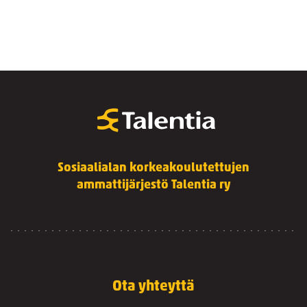
Sosiaalialan korkeakoulutettujen
ammattijärjestö Talentia ry
Ota yhteyttä