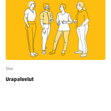
Sivu
Urapalvelut