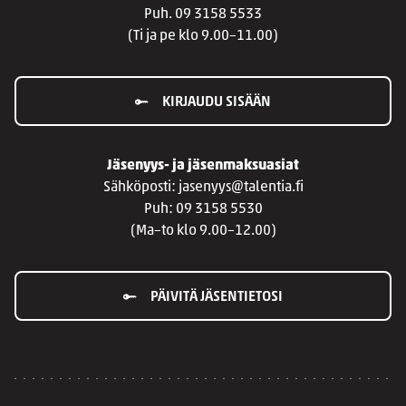
Puh. 09 3158 5533
(Ti ja pe klo 9.00–11.00)
KIRJAUDU SISÄÄN
Jäsenyys- ja jäsenmaksuasiat
Sähköposti: jasenyys@talentia.fi
Puh: 09 3158 5530
(Ma–to klo 9.00–12.00)
PÄIVITÄ JÄSENTIETOSI