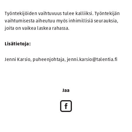
Työntekijöiden vaihtuvuus tulee kalliiksi. Työntekijän
vaihtumisesta aiheutuu myös inhimillisiä seurauksia,
joita on vaikea laskea rahassa.
Lisätietoja:
Jenni Karsio, puheenjohtaja, jenni.karsio@talentia.fi
Jaa