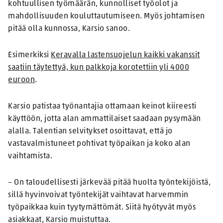
kohtuullisen työmäärän, kunnolliset työolot ja
mahdollisuuden kouluttautumiseen. Myös johtamisen
pitää olla kunnossa, Karsio sanoo.
Esimerkiksi
Keravalla lastensuojelun kaikki vakanssit
saatiin täytettyä, kun palkkoja korotettiin yli 4000
euroon
.
Karsio patistaa työnantajia ottamaan keinot kiireesti
käyttöön, jotta alan ammattilaiset saadaan pysymään
alalla. Talentian selvitykset osoittavat, että jo
vastavalmistuneet pohtivat työpaikan ja koko alan
vaihtamista.
– On taloudellisesti järkevää pitää huolta työntekijöistä,
sillä hyvinvoivat työntekijät vaihtavat harvemmin
työpaikkaa kuin tyytymättömät. Siitä hyötyvät myös
asiakkaat, Karsio muistuttaa.