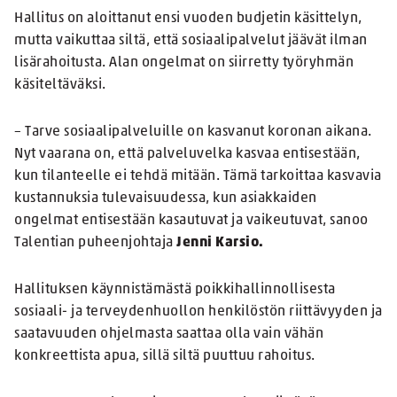
Hallitus on aloittanut ensi vuoden budjetin käsittelyn,
mutta vaikuttaa siltä, että sosiaalipalvelut jäävät ilman
lisärahoitusta. Alan ongelmat on siirretty työryhmän
käsiteltäväksi.
– Tarve sosiaalipalveluille on kasvanut koronan aikana.
Nyt vaarana on, että palveluvelka kasvaa entisestään,
kun tilanteelle ei tehdä mitään. Tämä tarkoittaa kasvavia
kustannuksia tulevaisuudessa, kun asiakkaiden
ongelmat entisestään kasautuvat ja vaikeutuvat, sanoo
Talentian puheenjohtaja
Jenni Karsio.
Hallituksen käynnistämästä poikkihallinnollisesta
sosiaali- ja terveydenhuollon henkilöstön riittävyyden ja
saatavuuden ohjelmasta saattaa olla vain vähän
konkreettista apua, sillä siltä puuttuu rahoitus.