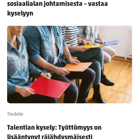
sosiaalialan johtamisesta – vastaa
kyselyyn
Tiedote
Talentian kysely: Työttömyys on
lisääntynyt räjähdysmäisesti