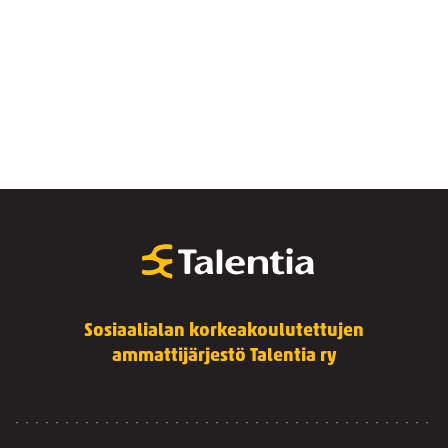
Sosiaalialan korkeakoulutettujen
ammattijärjestö Talentia ry