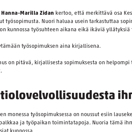
a
Hanna-Marilla Zidan
kertoo, että merkittävä osa Kes
ut työsopimusta. Nuori haluaa usein tarkastuttaa so
i on kunnossa työsuhteen aikana eikä ikäviä yllätyksiä 
ytämään työsopimuksen aina kirjallisena.
us on pitävä, kirjallisesta sopimuksesta on helpompi t
.
itiolovelvollisuudesta i
en monessa työsopimuksessa on noussut esiin lauseke 
alkkaa ja työpaikan toimintatapoja. Nuoria tämä ihm
siat kunnossa.