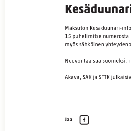
Kesäduunari
Maksuton Kesäduunari-info 
15 puhelimitse numerosta 
myös sähköinen yhteydenot
Neuvontaa saa suomeksi, ru
Akava, SAK ja STTK julkaisi
Jaa