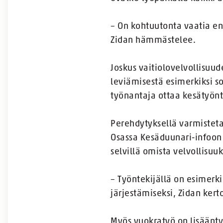
– On kohtuutonta vaatia en
Zidan hämmästelee.
Joskus vaitiolovelvollisuud
leviämisestä esimerkiksi s
työnantaja ottaa kesätyön
Perehdytyksellä varmistetaa
Osassa Kesäduunari-infoon t
selvillä omista velvollisuuk
– Työntekijällä on esimerki
järjestämiseksi, Zidan kert
Myös vuokratyö on lisäänty