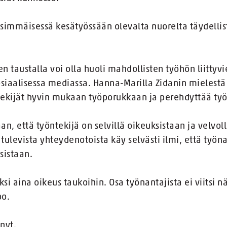
simmäisessä kesätyössään olevalta nuorelta täydellist
en taustalla voi olla huoli mahdollisten työhön liitty
osiaalisessa mediassa. Hanna-Marilla Zidanin mielestä
tekijät hyvin mukaan työporukkaan ja perehdyttää työ
n, että työntekijä on selvillä oikeuksistaan ja velvol
ulevista yhteydenotoista käy selvästi ilmi, että työna
sistaan.
ksi aina oikeus taukoihin. Osa työnantajista ei viitsi 
oo.
nyt.