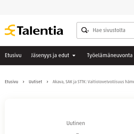
Hae sivustolta
Etusivu
Jäsenyys ja edut
Työelämäneuvonta
Etusivu
Uutiset
Akava, SAK ja STTK: Vaitiolovelvollisuus hä
Uutinen