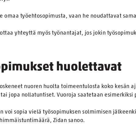
 ole omaa työehtosopimusta, vaan he noudattavat sam
ttaa yhteyttä myös työnantajat, jos jokin työsopimuks
opimukset huolettavat
oskeneet nuoren huolta toimeentulosta koko kesän aja
 tai jopa nollatuntiset. Vuoroja saatetaan esimerkiksi
 voi sopia vielä työsopimuksen solmimisen jälkeenkin
ähimmäistuntimäärä, Zidan sanoo.