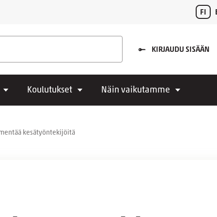
FI
KIRJAUDU SISÄÄN
Koulutukset
Näin vaikutamme
mmentää kesätyöntekijöitä