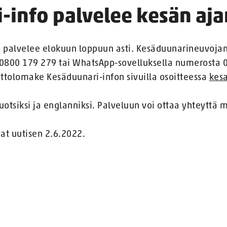
-info palvelee kesän aja
palvelee elokuun loppuun asti. Kesäduunarineuvojan t
0800 179 279 tai WhatsApp-sovelluksella numerosta 
tolomake Kesäduunari-infon sivuilla osoitteessa
kesa
otsiksi ja englanniksi. Palveluun voi ottaa yhteyttä
vat uutisen 2.6.2022.