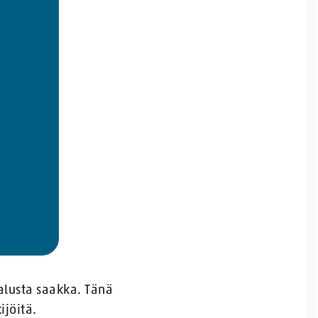
alusta saakka. Tänä
ijöitä.