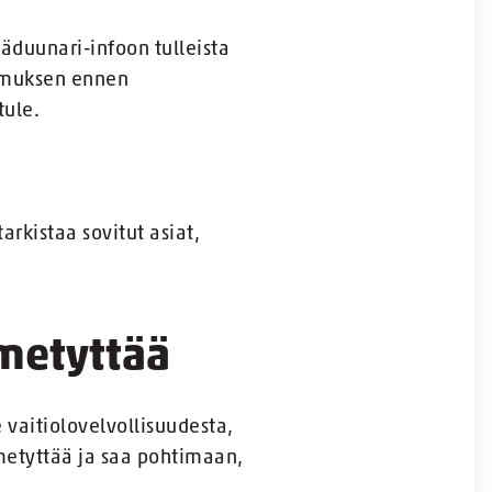
äduunari-infoon tulleista
pimuksen ennen
tule.
arkistaa sovitut asiat,
hmetyttää
vaitiolovelvollisuudesta,
etyttää ja saa pohtimaan,