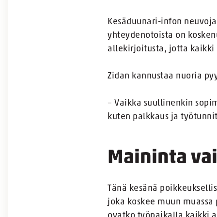
Kesäduunari-infon neuvoj
yhteydenotoista on kosken
allekirjoitusta, jotta kaikk
Zidan kannustaa nuoria py
– Vaikka suullinenkin sopim
kuten palkkaus ja työtunnit
Maininta va
Tänä kesänä poikkeuksellis
joka koskee muun muassa p
ovatko työpaikalla kaikki a