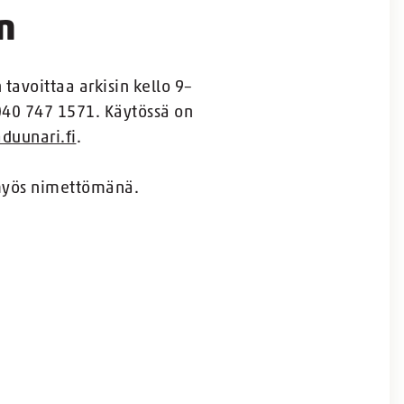
n
avoittaa arkisin kello 9–
040 747 1571. Käytössä on
duunari.fi
.
 myös nimettömänä.