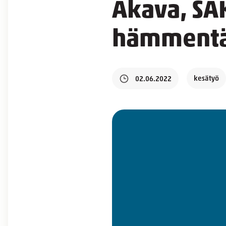
Akava, SAK
hämmentää
kesätyö
02.06.2022