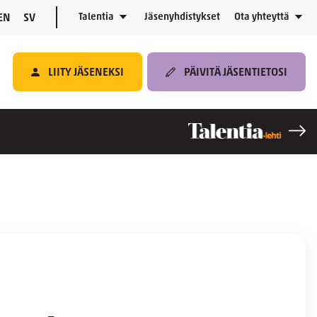
Talentia
Jäsenyhdistykset
Ota yhteyttä
EN
SV
LIITY JÄSENEKSI
PÄIVITÄ JÄSENTIETOSI