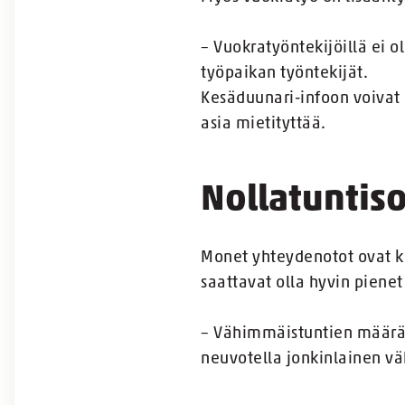
– Vuokratyöntekijöillä ei
työpaikan työntekijät.
Kesäduunari-infoon voivat o
asia mietityttää.
Nollatuntis
Monet yhteydenotot ovat k
saattavat olla hyvin pienet
– Vähimmäistuntien määrän
neuvotella jonkinlainen v