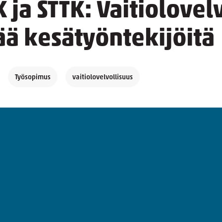
 ja STTK: Vaitiolovel
 kesätyöntekijöitä
Työsopimus
vaitiolovelvollisuus