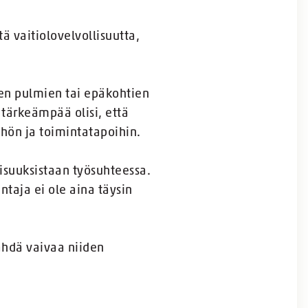
ä vaitiolovelvollisuutta,
vien pulmien tai epäkohtien
 tärkeämpää olisi, että
hön ja toimintatapoihin.
lisuuksistaan työsuhteessa.
ntaja ei ole aina täysin
nähdä vaivaa niiden