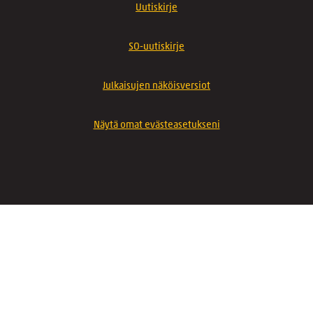
Uutiskirje
SO-uutiskirje
Julkaisujen näköisversiot
Näytä omat evästeasetukseni