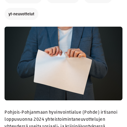
yt-neuvottelut
Pohjois-Pohjanmaan hyvinvointialue (Pohde) irtisanoi
loppuvuonna 2024 yhteistoimintaneuvottelujen
yhteydessä useita sosiaali- ja kriisipäivystyksessä