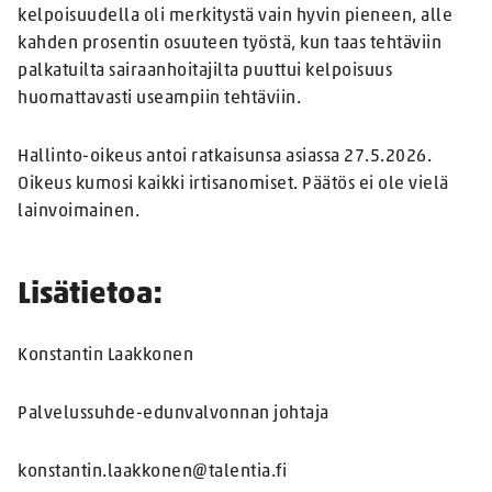
kelpoisuudella oli merkitystä vain hyvin pieneen, alle
kahden prosentin osuuteen työstä, kun taas tehtäviin
palkatuilta sairaanhoitajilta puuttui kelpoisuus
huomattavasti useampiin tehtäviin.
Hallinto-oikeus antoi ratkaisunsa asiassa 27.5.2026.
Oikeus kumosi kaikki irtisanomiset. Päätös ei ole vielä
lainvoimainen.
Lisätietoa:
Konstantin Laakkonen
Palvelussuhde-edunvalvonnan johtaja
konstantin.laakkonen@talentia.fi