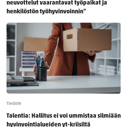
neuvottelut vaarantavat työpaikat ja
henkilöstön työhyvinvoinnin”
Tiedote
Talentia: Hallitus ei voi ummistaa silmiään
hyvinvointialueiden yt-kriisiltä