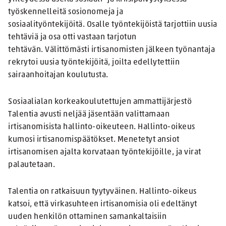
työskennelleitä sosionomeja ja
sosiaalityöntekijöitä. Osalle työntekijöistä tarjottiin uusia
tehtäviä ja osa otti vastaan tarjotun
tehtävän. Välittömästi irtisanomisten jälkeen työnantaja
rekrytoi uusia työntekijöitä, joilta edellytettiin
sairaanhoitajan koulutusta.
Sosiaalialan korkeakoulutettujen ammattijärjestö
Talentia avusti neljää jäsentään valittamaan
irtisanomisista hallinto-oikeuteen. Hallinto-oikeus
kumosi irtisanomispäätökset. Menetetyt ansiot
irtisanomisen ajalta korvataan työntekijöille, ja virat
palautetaan.
Talentia on ratkaisuun tyytyväinen. Hallinto-oikeus
katsoi, että virkasuhteen irtisanomisia oli edeltänyt
uuden henkilön ottaminen samankaltaisiin