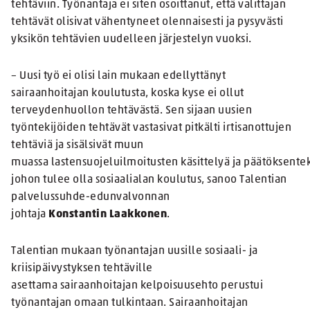
tehtäviin. Työnantaja ei siten osoittanut, että valittajan
tehtävät olisivat vähentyneet olennaisesti ja pysyvästi
yksikön tehtävien uudelleen järjestelyn vuoksi.
– Uusi työ ei olisi lain mukaan edellyttänyt
sairaanhoitajan koulutusta, koska kyse ei ollut
terveydenhuollon tehtävästä. Sen sijaan uusien
työntekijöiden tehtävät vastasivat pitkälti irtisanottujen
tehtäviä ja sisälsivät muun
muassa lastensuojeluilmoitusten käsittelyä ja päätöksente
johon tulee olla sosiaalialan koulutus, sanoo Talentian
palvelussuhde-edunvalvonnan
johtaja
Konstantin Laakkonen
.
Talentian mukaan työnantajan uusille sosiaali- ja
kriisipäivystyksen tehtäville
asettama sairaanhoitajan kelpoisuusehto perustui
työnantajan omaan tulkintaan. Sairaanhoitajan