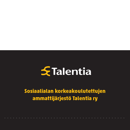
Sosiaalialan korkeakoulutettujen
ammattijärjestö Talentia ry