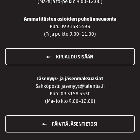
(Ma-ti ja to-pe klo 9.00-12.00)
Ammatillisten asioiden puhelinneuvonta
Puh. 09 3158 5533
(Ti ja pe klo 9.00–11.00)
KIRJAUDU SISÄÄN
Jäsenyys- ja jäsenmaksuasiat
Sähköposti: jasenyys@talentia.fi
Puh: 09 3158 5530
(Ma–to klo 9.00–12.00)
PÄIVITÄ JÄSENTIETOSI