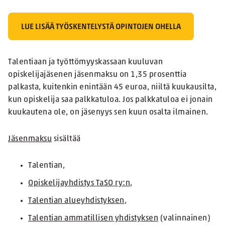
LUE LISÄÄ TYÖSKENTELYSTÄ OPINTOJEN OHELLA
Talentiaan ja työttömyyskassaan kuuluvan
opiskelijajäsenen jäsenmaksu on 1,35 prosenttia
palkasta, kuitenkin enintään 45 euroa, niiltä kuukausilta,
kun opiskelija saa palkkatuloa. Jos palkkatuloa ei jonain
kuukautena ole, on jäsenyys sen kuun osalta ilmainen.
Jäsenmaksu
sisältää
Talentian,
Opiskelijayhdistys TaSO ry:n
,
Talentian alueyhdistyksen
,
Talentian ammatillisen yhdistyksen
(valinnainen)