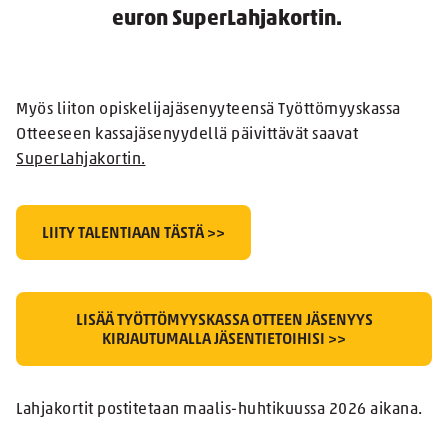
euron SuperLahjakortin.
Myös liiton opiskelijajäsenyyteensä Työttömyyskassa
Otteeseen kassajäsenyydellä päivittävät saavat
SuperLahjakortin.
LIITY TALENTIAAN TÄSTÄ >>
LISÄÄ TYÖTTÖMYYSKASSA OTTEEN JÄSENYYS
KIRJAUTUMALLA JÄSENTIETOIHISI >>
Lahjakortit postitetaan maalis-huhtikuussa 2026 aikana.