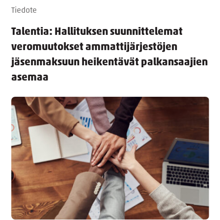
Tiedote
Talentia: Hallituksen suunnittelemat
veromuutokset ammattijärjestöjen
jäsenmaksuun heikentävät palkansaajien
asemaa