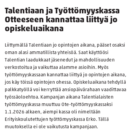
Talentiaan ja Työttömyyskassa
Otteeseen kannattaa liittyä jo
opiskeluaikana
Liittymällä Talentiaan jo opintojen aikana, pääset osaksi
oman alasi ammatillista yhteisöä. Saat käyttöösi
Talentian laadukkaat jäsenedut ja mahdollisuuden
verkostoitua ja vaikuttaa alamme asioihin. Myös
työttömyyskassaan kannattaa liittyä jo opintojen aikana,
jos käy töissä opintojen ohessa. Opiskeluaikana tehdyllä
palkkatyöllä voi kerryttää ansiopäivärahaan vaadittavaa
työssäoloehtoa. Kampanjan aikana Talentialaisten
työttömyyskassa muuttuu Ote-työttömyyskassaksi
1.1.2026 alkaen, aiempi kassa oli nimeltään
Erityiskoulutettujen työttömyyskassa Erko. Tällä
muutoksella ei ole vaikutusta kampanjaan.