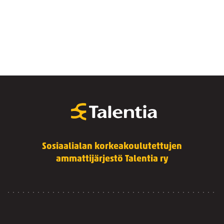
Sosiaalialan korkeakoulutettujen
ammattijärjestö Talentia ry