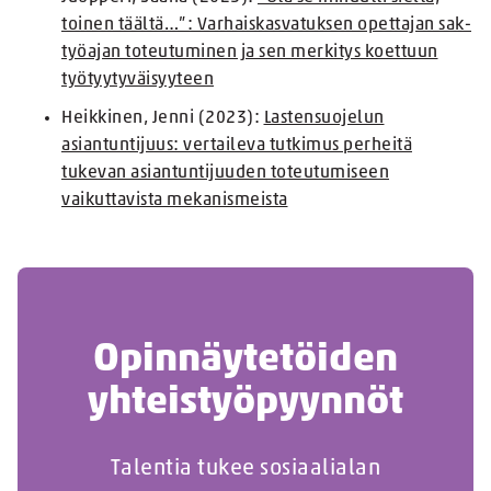
toinen täältä…”: Varhaiskasvatuksen opettajan sak-
työajan toteutuminen ja sen merkitys koettuun
työtyytyväisyyteen
Heikkinen, Jenni (2023):
Lastensuojelun
asiantuntijuus: vertaileva tutkimus perheitä
tukevan asiantuntijuuden toteutumiseen
vaikuttavista mekanismeista
Opinnäytetöiden
yhteistyöpyynnöt
Talentia tukee sosiaalialan