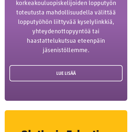
korkeakouluopiskelijoiden lopputyön
toteutusta mahdollisuudella välittää
lopputyöhön liittyvää kyselylinkkiä,
yhteydenottopyyntöä tai
haastattelukutsua eteenpäin
jäsenistöllemme.
LUE LISÄÄ