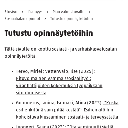
Etusivu
Jäsenyys
Pian valmistuvalle
Sosiaalialan opinnot
Tutustu opinnäytetöihin
Tutustu opinnäytetöihin
Tältä sivulle on koottu sosiaali- ja varhaiskasvatusalan
opinnäytetöitä.
Tervo, Miriel; Vettenvalo, Ilse (2025):
Pitovoimainen vammaissosiaalityö :
viranhaltijoiden kokemuksia työpaikkaan
sitoutumisesta
Gummerus, Janina; Isomäki, Alina (2023):
”Koska
esihenkilönä vain pitää kestää”: Esihenkilöihin
kohdistuva kiusaaminen sosiaali- ja terveysalalla
Juopperi, Saana (2023):
”Ota se minuutti sieltä,