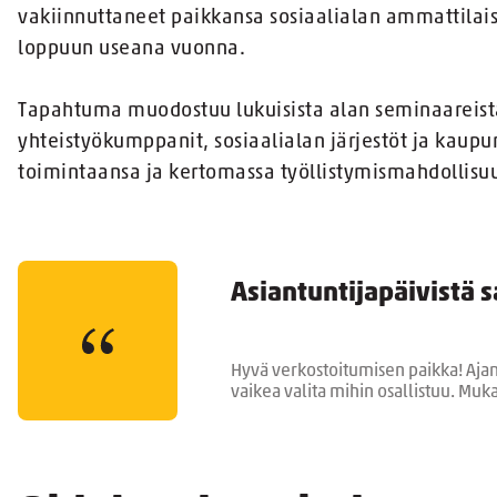
vakiinnuttaneet paikkansa sosiaalialan ammattila
loppuun useana vuonna.
Tapahtuma muodostuu lukuisista alan seminaareista, 
yhteistyökumppanit, sosiaalialan järjestöt ja kaupu
toimintaansa ja kertomassa työllistymismahdollisuu
Asiantuntijapäivistä 
Hyvä verkostoitumisen paikka! Ajanko
vaikea valita mihin osallistuu. Muk