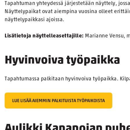
Tapahtuman yhteydessä järjestetään näyttely, jossa a
Näyttelypaikat ovat aiempina vuosina olleet erittä
näyttelypaikkasi ajoissa.
Lisätietoja näyttelleasettajille:
Marianne Vensu, ma
Hyvinvoiva työpaikka
Tapahtumassa palkitaan hyvinvoiva työpaikka. Kilp
LUE LISÄÄ AIEMMIN PALKITUISTA TYÖPAIKOISTA
Aulikki Kananojan puh