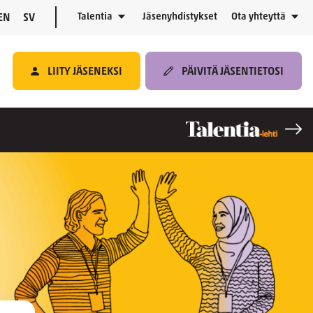
Talentia
Jäsenyhdistykset
Ota yhteyttä
EN
SV
LIITY JÄSENEKSI
PÄIVITÄ JÄSENTIETOSI