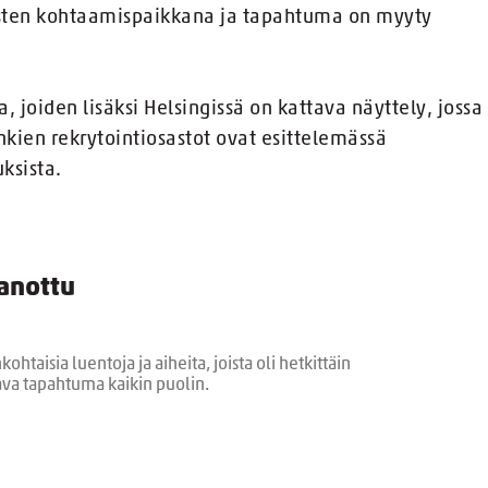
isten kohtaamispaikkana ja tapahtuma on myyty
joiden lisäksi Helsingissä on kattava näyttely, jossa
nkien rekrytointiosastot ovat esittelemässä
ksista.
sanottu
htaisia luentoja ja aiheita, joista oli hetkittäin
ava tapahtuma kaikin puolin.