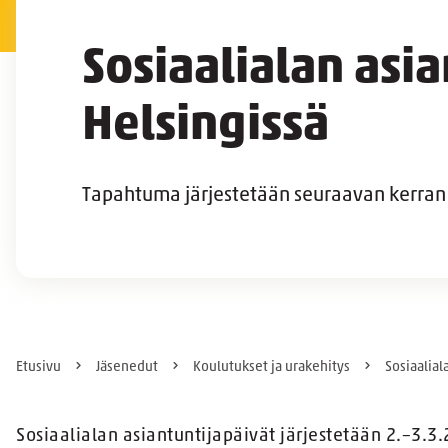
Sosiaalialan asi
Helsingissä
Tapahtuma järjestetään seuraavan kerran 2
Etusivu
Jäsenedut
Koulutukset ja urakehitys
Sosiaalial
Sosiaalialan asiantuntijapäivät järjestetään 2.–3.3.