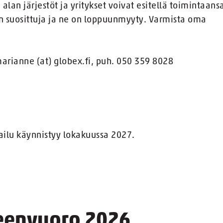
lan järjestöt ja yritykset voivat esitellä toimintaans
in suosittuja ja ne on loppuunmyyty. Varmista oma
rianne (at) globex.fi, puh. 050 359 8028
ailu käynnistyy lokakuussa 2027.
eenvuoro 2026