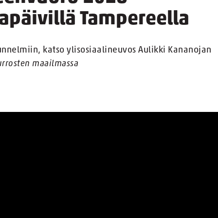
japäivillä Tampereella
unnelmiin, katso ylisosiaalineuvos Aulikki Kananojan
urrosten maailmassa