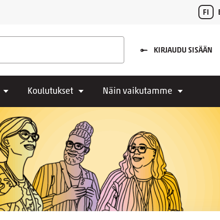
FI
KIRJAUDU SISÄÄN
Koulutukset
Näin vaikutamme