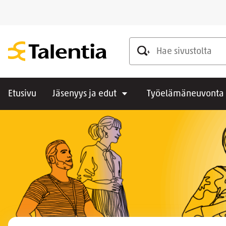
Hae sivustolta
Etusivu
Jäsenyys ja edut
Työelämäneuvonta