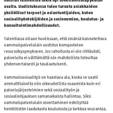
hallitus täsmentää lakia nyt soveltamisalapykälän
osalta. Uudistuksessa tulee turvata asiakkaiden
yksilölliset tarpeet ja asiantuntijoiden, kuten
sosiaalityöntekijöiden ja sosionomien, koulutus- ja
konsultointimahdollisuudet.
Talentiassa ollaan huolissaan, että sinänsä kannatettava
vammaispalvelulain uudistus kompastelee
resurssikysymykseen. Jos rahoitusta ei ole riittävästi,
palveluita ei välttämättä ole mahdollista toteuttaa
yhdenvertaisesti ja tasalaatuisesti.
Vammaissosiaalityö on haastava ala, koska se vaatii
ammattilaiselta niin oikeudellista osaamista kuin eri
palvelujärjestelmien sekä sosiaalityön ja
sosiaaliohjauksen samanaikaista hallintaa. Siksi
vammaispalvelulain soveltaminen edellyttää
henkilöstön laadukasta koulutusta ja tarkkaa seurantaa,