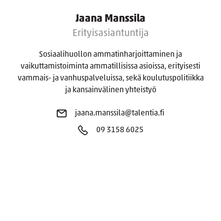
Jaana Manssila
Erityisasiantuntija
Sosiaalihuollon ammatinharjoittaminen ja
vaikuttamistoiminta ammatillisissa asioissa, erityisesti
vammais- ja vanhuspalveluissa, sekä koulutuspolitiikka
ja kansainvälinen yhteistyö
jaana.manssila@talentia.fi
09 3158 6025