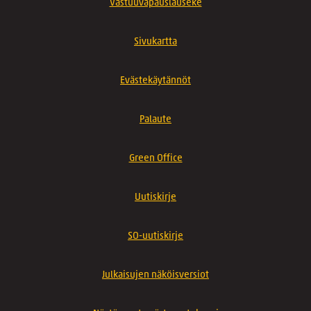
Vastuuvapauslauseke
Sivukartta
Evästekäytännöt
Palaute
Green Office
Uutiskirje
SO-uutiskirje
Julkaisujen näköisversiot