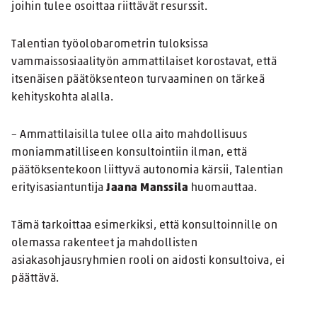
joihin tulee osoittaa riittävät resurssit.
Talentian työolobarometrin tuloksissa
vammaissosiaalityön ammattilaiset korostavat, että
itsenäisen päätöksenteon turvaaminen on tärkeä
kehityskohta alalla.
– Ammattilaisilla tulee olla aito mahdollisuus
moniammatilliseen konsultointiin ilman, että
päätöksentekoon liittyvä autonomia kärsii, Talentian
erityisasiantuntija
Jaana Manssila
huomauttaa.
Tämä tarkoittaa esimerkiksi, että konsultoinnille on
olemassa rakenteet ja mahdollisten
asiakasohjausryhmien rooli on aidosti konsultoiva, ei
päättävä.