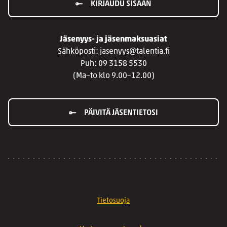
KIRJAUDU SISÄÄN
Jäsenyys- ja jäsenmaksuasiat
Sähköposti: jasenyys@talentia.fi
Puh: 09 3158 5530
(Ma–to klo 9.00–12.00)
PÄIVITÄ JÄSENTIETOSI
Tietosuoja