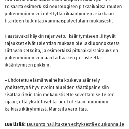
Toisaalta esimerkiksi neurologisen pitkäaikaissairauden
paheneminen voi edellyttää ikääntyneen asiakkaan
tilanteen tulkintaa vammaispalvelulain mukaisesti.
Haastavaksi käykin rajanveto. Ikääntymiseen liittyvät
rajaukset eivät Talentian mukaan ole lakiluonnoksessa
riittävän selkeitä, ja esimerkiksi pitkäaikaissairauksien
paheneminen voidaan laittaa sen perusteella
ikääntymisen piikkiin.
– Ehdotettu elämänvaiheita koskeva sääntely
yhdistettynä hyvinvointialueiden säästöpaineisiin
sisältää riskin lain mekanistiselle soveltamiselle sen
sijaan, että yksilölliset tarpeet otetaan huomioon
kaikissa ikäryhmissä, Manssila varoittaa.
Lue lisää:
Lausunto hallituksen esityksestä eduskunnalle