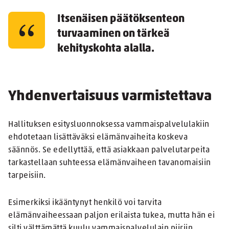
Itsenäisen päätöksenteon
turvaaminen on tärkeä
kehityskohta alalla.
Yhdenvertaisuus varmistettava
Hallituksen esitysluonnoksessa vammaispalvelulakiin
ehdotetaan lisättäväksi elämänvaiheita koskeva
säännös. Se edellyttää, että asiakkaan palvelutarpeita
tarkastellaan suhteessa elämänvaiheen tavanomaisiin
tarpeisiin.
Esimerkiksi ikääntynyt henkilö voi tarvita
elämänvaiheessaan paljon erilaista tukea, mutta hän ei
silti välttämättä kuulu vammaispalvelulain piiriin.