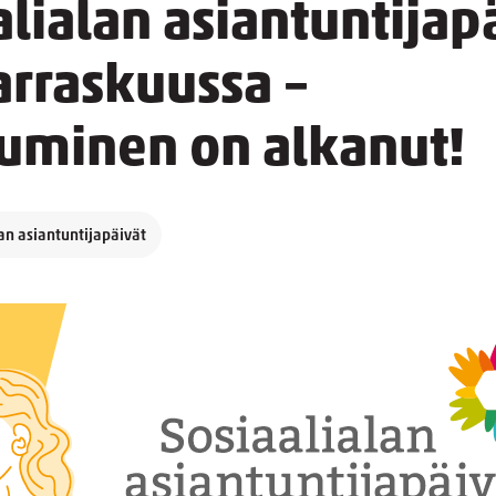
alialan asiantuntijapä
rraskuussa –
tuminen on alkanut!
an asiantuntijapäivät