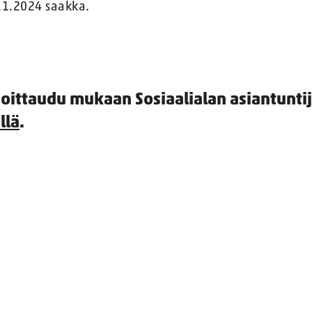
11.2024 saakka.
oittaudu mukaan Sosiaalialan asiantuntij
llä
.