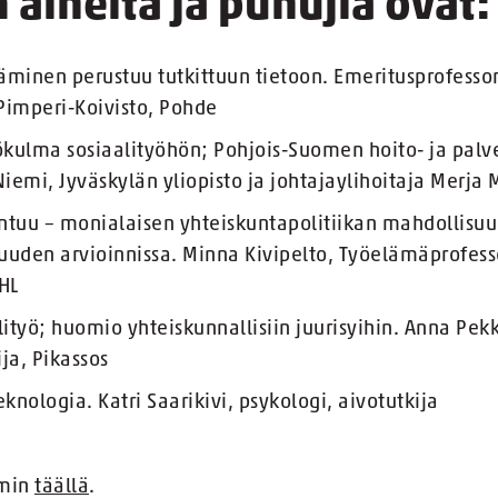
aiheita ja puhujia ovat:
äminen perustuu tutkittuun tietoon. Emeritusprofessor
 Pimperi-Koivisto, Pohde
kulma sosiaalityöhön; Pohjois-Suomen hoito- ja palv
 Niemi, Jyväskylän yliopisto ja johtajaylihoitaja Merja
tuu – monialaisen yhteiskuntapolitiikan mahdollisuud
uuden arvioinnissa. Minna Kivipelto, Työelämäprofessor
THL
lityö; huomio yhteiskunnallisiin juurisyihin. Anna Pe
ija, Pikassos
knologia. Katri Saarikivi, psykologi, aivotutkija
mmin
täällä
.