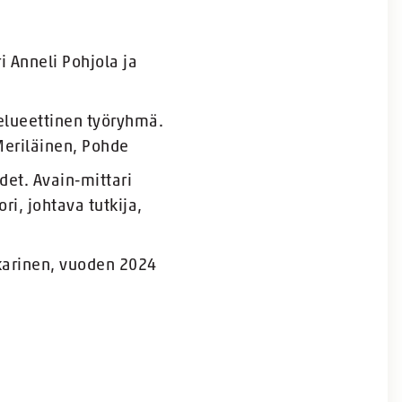
i Anneli Pohjola ja
elueettinen työryhmä.
 Meriläinen, Pohde
et. Avain-mittari
i, johtava tutkija,
kkarinen, vuoden 2024