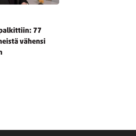
alkittiin: 77
neistä vähensi
n