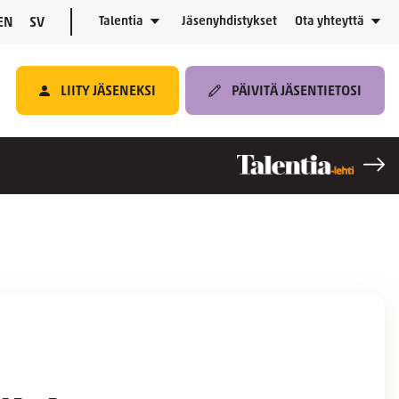
Talentia
Jäsenyhdistykset
Ota yhteyttä
EN
SV
LIITY JÄSENEKSI
PÄIVITÄ JÄSENTIETOSI