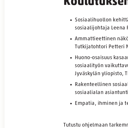
Koulutuksen 
Sosiaalihuollon kehitt
sosiaalijohtaja Leena
Ammattieettinen näkö
Tutkijatohtori Petteri
Huono-osaisuus kasaan
sosiaalityön vaikuttav
Jyväskylän yliopisto, 
Rakenteellinen sosiaa
sosiaalialan asiantunt
Empatia, ihminen ja te
Tutustu ohjelmaan tarke