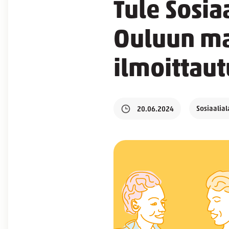
Tule Sosia
Ouluun ma
ilmoittau
Sosiaalial
20.06.2024