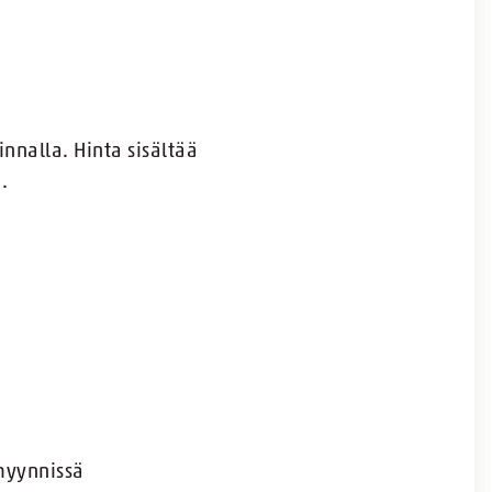
nnalla. Hinta sisältää
.
 myynnissä