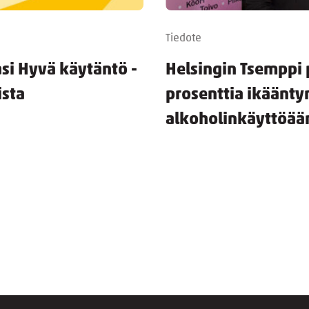
Tiedote
si Hyvä käytäntö -
Helsingin Tsemppi p
ista
prosenttia ikäänty
alkoholinkäyttöää