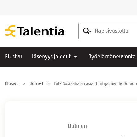
Hae sivustolta
Etusivu
Jäsenyys ja edut
Työelämäneuvonta
Etusivu
Uutiset
Tule Sosiaalialan asiantuntijapäiville Oulu
Uutinen