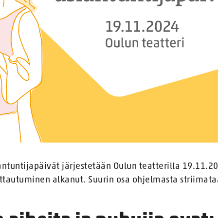
antuntijapäivät järjestetään Oulun teatterilla 19.11
ittautuminen alkanut. Suurin osa ohjelmasta striimat