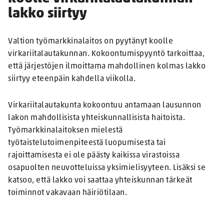
lakko siirtyy
Valtion työmarkkinalaitos on pyytänyt koolle
virkariitalautakunnan. Kokoontumispyyntö tarkoittaa,
että järjestöjen ilmoittama mahdollinen kolmas lakko
siirtyy eteenpäin kahdella viikolla.
Virkariitalautakunta kokoontuu antamaan lausunnon
lakon mahdollisista yhteiskunnallisista haitoista.
Työmarkkinalaitoksen mielestä
työtaistelutoimenpiteestä luopumisesta tai
rajoittamisesta ei ole päästy kaikissa virastoissa
osapuolten neuvotteluissa yksimielisyyteen. Lisäksi se
katsoo, että lakko voi saattaa yhteiskunnan tärkeät
toiminnot vakavaan häiriötilaan.