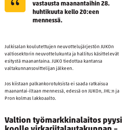
vastausta maanantaihin 28.
huhtikuuta kello 20:een
mennessä.
Julkisalan koulutettujen neuvottelujärjestön JUKOn
valtiosektorin neuvottelukunta ja hallitus käsittelevät
esitystä maanantaina. JUKO tiedottaa kantansa
valtakunnansovittelijan jälkeen.
Jos kiistaan palkankorotuksista ei saada ratkaisua
maanantai-iltaan mennessä, edessä on JUKOn, JHL:n ja
Pron kolmas lakkoaalto.
Valtion työmarkkinalaitos pyysi
koolle virkariitalautakunnan –