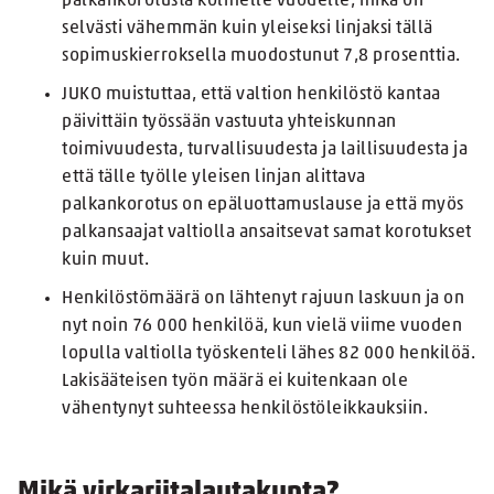
palkankorotusta kolmelle vuodelle, mikä on
selvästi vähemmän kuin yleiseksi linjaksi tällä
sopimuskierroksella muodostunut 7,8 prosenttia.
JUKO muistuttaa, että valtion henkilöstö kantaa
päivittäin työssään vastuuta yhteiskunnan
toimivuudesta, turvallisuudesta ja laillisuudesta ja
että tälle työlle yleisen linjan alittava
palkankorotus on epäluottamuslause ja että myös
palkansaajat valtiolla ansaitsevat samat korotukset
kuin muut.
Henkilöstömäärä on lähtenyt rajuun laskuun ja on
nyt noin 76 000 henkilöä, kun vielä viime vuoden
lopulla valtiolla työskenteli lähes 82 000 henkilöä.
Lakisääteisen työn määrä ei kuitenkaan ole
vähentynyt suhteessa henkilöstöleikkauksiin.
Mikä virkariitalautakunta?