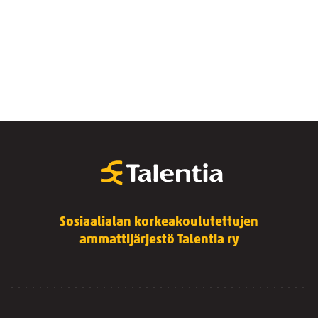
Sosiaalialan korkeakoulutettujen
ammattijärjestö Talentia ry