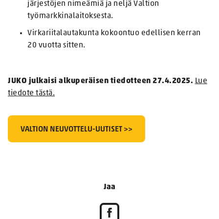
järjestöjen nimeämiä ja neljä Valtion
työmarkkinalaitoksesta.
Virkariitalautakunta kokoontuo edellisen kerran
20 vuotta sitten.
JUKO julkaisi alkuperäisen tiedotteen 27.4.2025.
Lue
tiedote tästä.
VALTION NEUVOTTELU-UUTISET >>
Jaa