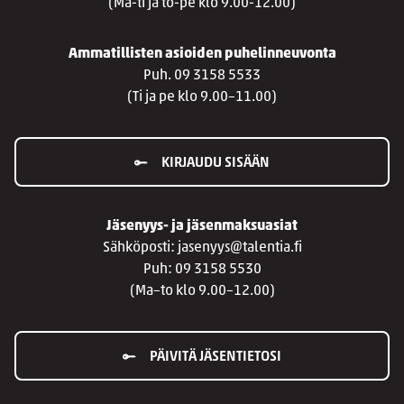
(Ma-ti ja to-pe klo 9.00-12.00)
Ammatillisten asioiden puhelinneuvonta
Puh. 09 3158 5533
(Ti ja pe klo 9.00–11.00)
KIRJAUDU SISÄÄN
Jäsenyys- ja jäsenmaksuasiat
Sähköposti: jasenyys@talentia.fi
Puh: 09 3158 5530
(Ma–to klo 9.00–12.00)
PÄIVITÄ JÄSENTIETOSI