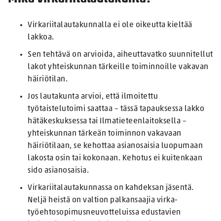
Virkariitalautakunnalla ei ole oikeutta kieltää
lakkoa.
Sen tehtävä on arvioida, aiheuttavatko suunnitellut
lakot yhteiskunnan tärkeille toiminnoille vakavan
häiriötilan.
Jos lautakunta arvioi, että ilmoitettu
työtaistelutoimi saattaa – tässä tapauksessa lakko
hätäkeskuksessa tai Ilmatieteenlaitoksella –
yhteiskunnan tärkeän toiminnon vakavaan
häiriötilaan, se kehottaa asianosaisia luopumaan
lakosta osin tai kokonaan. Kehotus ei kuitenkaan
sido asianosaisia.
Virkariitalautakunnassa on kahdeksan jäsentä.
Neljä heistä on valtion palkansaajia virka-
työehtosopimusneuvotteluissa edustavien