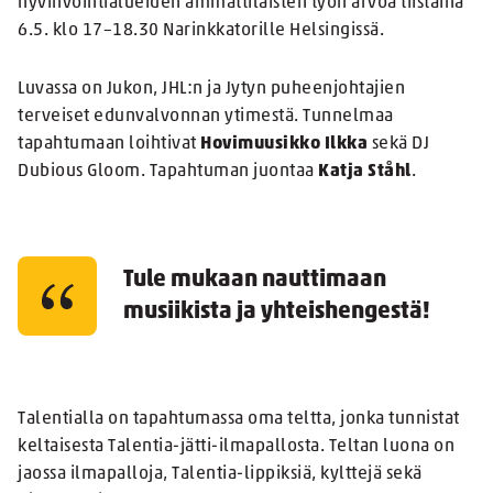
hyvinvointialueiden ammattilaisten työn arvoa tiistaina
6.5. klo 17–18.30 Narinkkatorille Helsingissä.
Luvassa on Jukon, JHL:n ja Jytyn puheenjohtajien
terveiset edunvalvonnan ytimestä. Tunnelmaa
tapahtumaan loihtivat
Hovimuusikko Ilkka
sekä DJ
Dubious Gloom. Tapahtuman juontaa
Katja Ståhl
.
Tule mukaan nauttimaan
musiikista ja yhteishengestä!
Talentialla on tapahtumassa oma teltta, jonka tunnistat
keltaisesta Talentia-jätti-ilmapallosta. Teltan luona on
jaossa ilmapalloja, Talentia-lippiksiä, kylttejä sekä