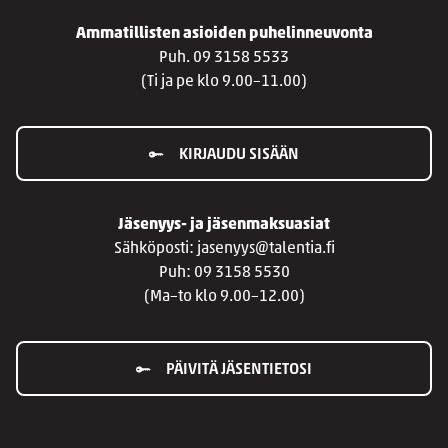
Ammatillisten asioiden puhelinneuvonta
Puh. 09 3158 5533
(Ti ja pe klo 9.00–11.00)
KIRJAUDU SISÄÄN
Jäsenyys- ja jäsenmaksuasiat
Sähköposti: jasenyys@talentia.fi
Puh: 09 3158 5530
(Ma–to klo 9.00–12.00)
PÄIVITÄ JÄSENTIETOSI