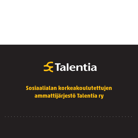
Sosiaalialan korkeakoulutettujen
ammattijärjestö Talentia ry