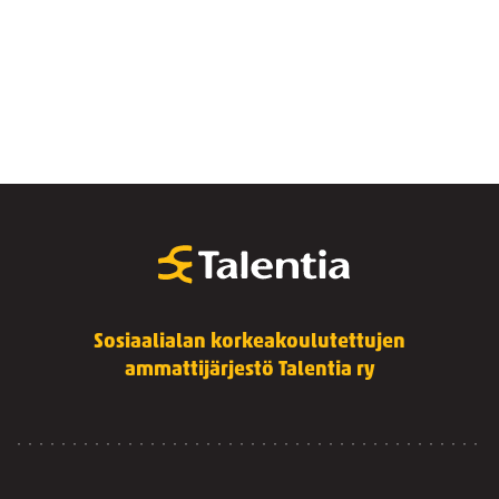
Sosiaalialan korkeakoulutettujen
ammattijärjestö Talentia ry