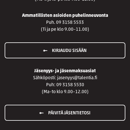
Ammatillisten asioiden puhelinneuvonta
Puh. 09 3158 5533
(Ti ja pe klo 9.00–11.00)
KIRJAUDU SISÄÄN
Jäsenyys- ja jäsenmaksuasiat
Sähköposti: jasenyys@talentia.fi
Puh: 09 3158 5530
(Ma–to klo 9.00–12.00)
PÄIVITÄ JÄSENTIETOSI