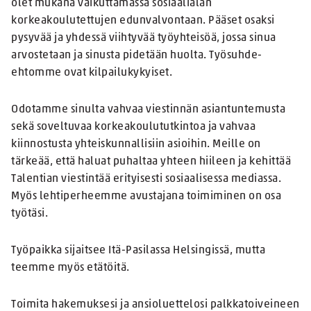
olet mukana vaikuttamassa sosiaalialan
korkeakoulutettujen edunvalvontaan. Pääset osaksi
pysyvää ja yhdessä viihtyvää työyhteisöä, jossa sinua
arvostetaan ja sinusta pidetään huolta. Työsuhde-
ehtomme ovat kilpailukykyiset.
Odotamme sinulta vahvaa viestinnän asiantuntemusta
sekä soveltuvaa korkeakoulututkintoa ja vahvaa
kiinnostusta yhteiskunnallisiin asioihin. Meille on
tärkeää, että haluat puhaltaa yhteen hiileen ja kehittää
Talentian viestintää erityisesti sosiaalisessa mediassa.
Myös lehtiperheemme avustajana toimiminen on osa
työtäsi.
Työpaikka sijaitsee Itä-Pasilassa Helsingissä, mutta
teemme myös etätöitä.
Toimita hakemuksesi ja ansioluettelosi palkkatoiveineen