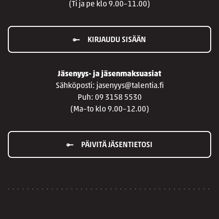
(Ti ja pe klo 9.00–11.00)
KIRJAUDU SISÄÄN
Jäsenyys- ja jäsenmaksuasiat
Sähköposti: jasenyys@talentia.fi
Puh: 09 3158 5530
(Ma–to klo 9.00–12.00)
PÄIVITÄ JÄSENTIETOSI