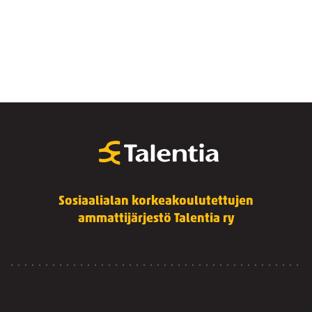
Sosiaalialan korkeakoulutettujen
ammattijärjestö Talentia ry