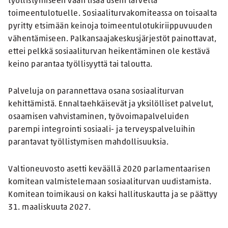
työllistymiseen vaan lisää usein tarvetta
toimeentulotuelle. Sosiaaliturvakomiteassa on toisaalta
pyritty etsimään keinoja toimeentulotukiriippuvuuden
vähentämiseen. Palkansaajakeskusjärjestöt painottavat,
ettei pelkkä sosiaaliturvan heikentäminen ole kestävä
keino parantaa työllisyyttä tai taloutta.
Palveluja on parannettava osana sosiaaliturvan
kehittämistä. Ennaltaehkäisevät ja yksilölliset palvelut,
osaamisen vahvistaminen, työvoimapalveluiden
parempi integrointi sosiaali- ja terveyspalveluihin
parantavat työllistymisen mahdollisuuksia.
Valtioneuvosto asetti keväällä 2020 parlamentaarisen
komitean valmistelemaan sosiaaliturvan uudistamista.
Komitean toimikausi on kaksi hallituskautta ja se päättyy
31. maaliskuuta 2027.