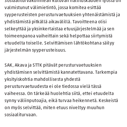
Sosiaaliturvakomitean kuluvan hallituskauden työstä on
valmistunut välimietintö, jossa komitea esittää
syyperusteisten perusturvaetuuksien yhtenäistämistä ja
yhdistämistä pitkällä aikavälillä. Tavoitteena olisi
selkeyttää ja yksinkertaistaa etuusjärjestelmää ja sen
toimeenpanoa vaiheittain sekä helpottaa siirtymistä
etuudelta toiselle. Selvittämisen lähtökohtana säilyy
järjestelmän syyperusteisuus.
SAK, Akava ja STTK pitävät perusturvaetuuksien
yhdistämisen selvittämistä kannatettavana. Tarkempia
yksityiskohtia mahdollisesta yhdestä
perusturvaetuudesta ei ole tiedossa vielä tässä
vaiheessa. On tärkeää huolehtia siitä, ettei etuudelta
synny väliinputoajia, eikä turvaa heikennetä. Keskeistä
on myös selvittää, miten etuus niveltyy muuhun
sosiaaliturvaan.