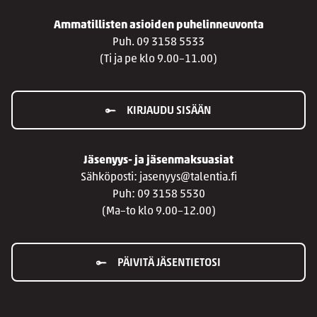
Ammatillisten asioiden puhelinneuvonta
Puh. 09 3158 5533
(Ti ja pe klo 9.00–11.00)
KIRJAUDU SISÄÄN
Jäsenyys- ja jäsenmaksuasiat
Sähköposti: jasenyys@talentia.fi
Puh: 09 3158 5530
(Ma–to klo 9.00–12.00)
PÄIVITÄ JÄSENTIETOSI