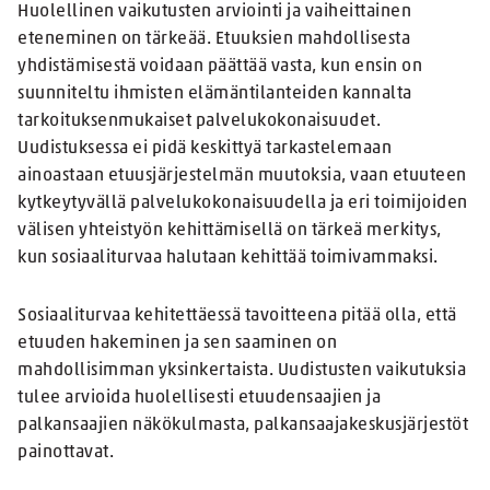
Huolellinen vaikutusten arviointi ja vaiheittainen
eteneminen on tärkeää. Etuuksien mahdollisesta
yhdistämisestä voidaan päättää vasta, kun ensin on
suunniteltu ihmisten elämäntilanteiden kannalta
tarkoituksenmukaiset palvelukokonaisuudet.
Uudistuksessa ei pidä keskittyä tarkastelemaan
ainoastaan etuusjärjestelmän muutoksia, vaan etuuteen
kytkeytyvällä palvelukokonaisuudella ja eri toimijoiden
välisen yhteistyön kehittämisellä on tärkeä merkitys,
kun sosiaaliturvaa halutaan kehittää toimivammaksi.
Sosiaaliturvaa kehitettäessä tavoitteena pitää olla, että
etuuden hakeminen ja sen saaminen on
mahdollisimman yksinkertaista. Uudistusten vaikutuksia
tulee arvioida huolellisesti etuudensaajien ja
palkansaajien näkökulmasta, palkansaajakeskusjärjestöt
painottavat.