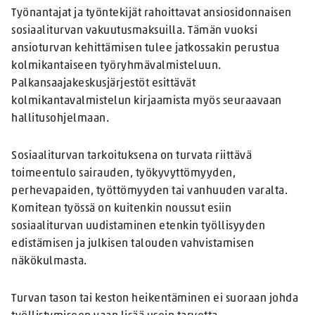
Työnantajat ja työntekijät rahoittavat ansiosidonnaisen
sosiaaliturvan vakuutusmaksuilla. Tämän vuoksi
ansioturvan kehittämisen tulee jatkossakin perustua
kolmikantaiseen työryhmävalmisteluun.
Palkansaajakeskusjärjestöt esittävät
kolmikantavalmistelun kirjaamista myös seuraavaan
hallitusohjelmaan.
Sosiaaliturvan tarkoituksena on turvata riittävä
toimeentulo sairauden, työkyvyttömyyden,
perhevapaiden, työttömyyden tai vanhuuden varalta.
Komitean työssä on kuitenkin noussut esiin
sosiaaliturvan uudistaminen etenkin työllisyyden
edistämisen ja julkisen talouden vahvistamisen
näkökulmasta.
Turvan tason tai keston heikentäminen ei suoraan johda