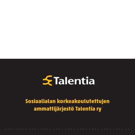
Sosiaalialan korkeakoulutettujen
ammattijärjestö Talentia ry