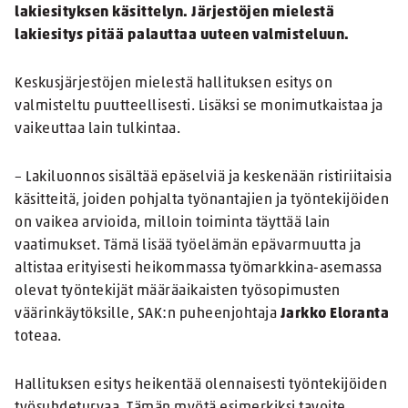
lakiesityksen käsittelyn. Järjestöjen mielestä
lakiesitys pitää palauttaa uuteen valmisteluun.
Keskusjärjestöjen mielestä hallituksen esitys on
valmisteltu puutteellisesti. Lisäksi se monimutkaistaa ja
vaikeuttaa lain tulkintaa.
– Lakiluonnos sisältää epäselviä ja keskenään ristiriitaisia
käsitteitä, joiden pohjalta työnantajien ja työntekijöiden
on vaikea arvioida, milloin toiminta täyttää lain
vaatimukset. Tämä lisää työelämän epävarmuutta ja
altistaa erityisesti heikommassa työmarkkina-asemassa
olevat työntekijät määräaikaisten työsopimusten
väärinkäytöksille, SAK:n puheenjohtaja
Jarkko Eloranta
toteaa.
Hallituksen esitys heikentää olennaisesti työntekijöiden