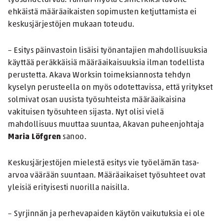
työsuhdeturvaa. Tämän myötä esimerkiksi tavoite
ehkäistä määräaikaisten sopimusten ketjuttamista ei
keskusjärjestöjen mukaan toteudu.
– Esitys päinvastoin lisäisi työnantajien mahdollisuuksia
käyttää peräkkäisiä määräaikaisuuksia ilman todellista
perustetta. Akava Worksin toimeksiannosta tehdyn
kyselyn perusteella on myös odotettavissa, että yritykset
solmivat osan uusista työsuhteista määräaikaisina
vakituisen työsuhteen sijasta. Nyt olisi vielä
mahdollisuus muuttaa suuntaa, Akavan puheenjohtaja
Maria Löfgren
sanoo.
Keskusjärjestöjen mielestä esitys vie työelämän tasa-
arvoa väärään suuntaan. Määräaikaiset työsuhteet ovat
yleisiä erityisesti nuorilla naisilla.
– Syrjinnän ja perhevapaiden käytön vaikutuksia ei ole