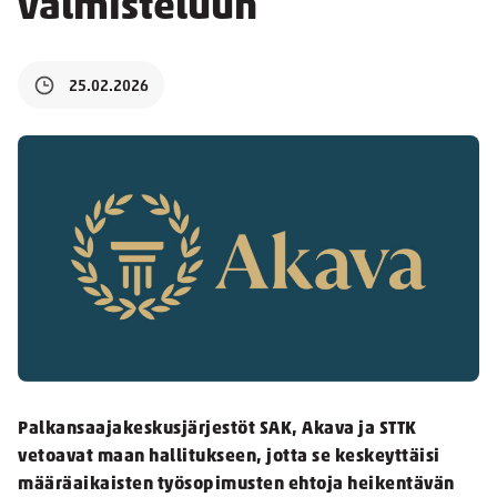
valmisteluun
25.02.2026
Palkansaajakeskusjärjestöt SAK, Akava ja STTK
vetoavat maan hallitukseen, jotta se keskeyttäisi
määräaikaisten työsopimusten ehtoja heikentävän