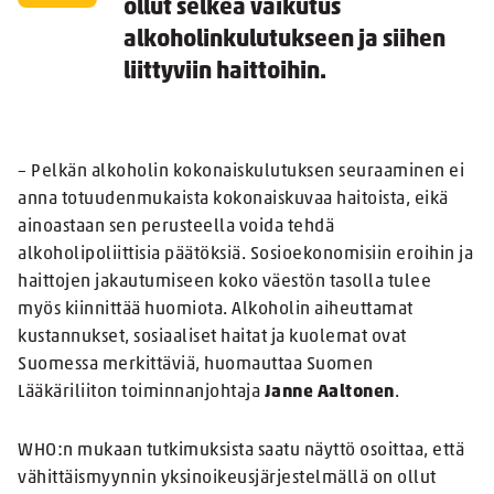
ollut selkeä vaikutus
alkoholinkulutukseen ja siihen
liittyviin haittoihin.
– Pelkän alkoholin kokonaiskulutuksen seuraaminen ei
anna totuudenmukaista kokonaiskuvaa haitoista, eikä
ainoastaan sen perusteella voida tehdä
alkoholipoliittisia päätöksiä. Sosioekonomisiin eroihin ja
haittojen jakautumiseen koko väestön tasolla tulee
myös kiinnittää huomiota. Alkoholin aiheuttamat
kustannukset, sosiaaliset haitat ja kuolemat ovat
Suomessa merkittäviä, huomauttaa Suomen
Lääkäriliiton toiminnanjohtaja
Janne Aaltonen
.
WHO:n mukaan tutkimuksista saatu näyttö osoittaa, että
vähittäismyynnin yksinoikeusjärjestelmällä on ollut