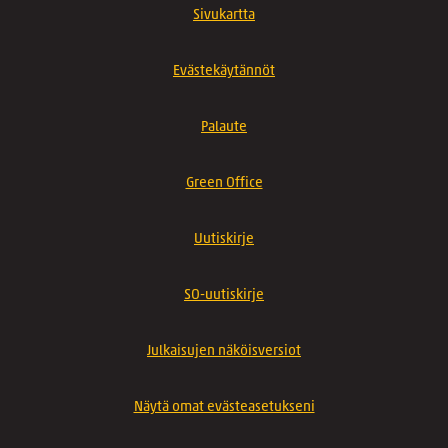
Sivukartta
Evästekäytännöt
Palaute
Green Office
Uutiskirje
SO-uutiskirje
Julkaisujen näköisversiot
Näytä omat evästeasetukseni