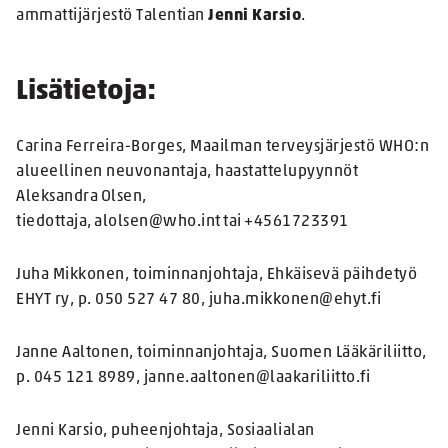
ammattijärjestö Talentian
Jenni Karsio
.
Lisätietoja:
Carina Ferreira-Borges, Maailman terveysjärjestö WHO:n
alueellinen neuvonantaja, haastattelupyynnöt
Aleksandra Olsen,
tiedottaja, alolsen@who.int tai +4561723391
Juha Mikkonen, toiminnanjohtaja, Ehkäisevä päihdetyö
EHYT ry, p. 050 527 47 80, juha.mikkonen@ehyt.fi
Janne Aaltonen, toiminnanjohtaja, Suomen Lääkäriliitto,
p. 045 121 8989, janne.aaltonen@laakariliitto.fi
Jenni Karsio, puheenjohtaja, Sosiaalialan