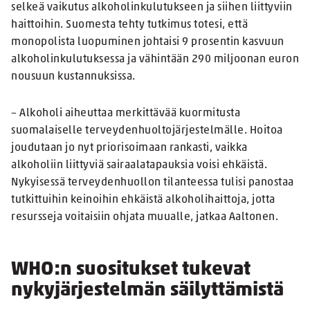
selkeä vaikutus alkoholinkulutukseen ja siihen liittyviin
haittoihin. Suomesta tehty tutkimus totesi, että
monopolista luopuminen johtaisi 9 prosentin kasvuun
alkoholinkulutuksessa ja vähintään 290 miljoonan euron
nousuun kustannuksissa.
– Alkoholi aiheuttaa merkittävää kuormitusta
suomalaiselle terveydenhuoltojärjestelmälle. Hoitoa
joudutaan jo nyt priorisoimaan rankasti, vaikka
alkoholiin liittyviä sairaalatapauksia voisi ehkäistä.
Nykyisessä terveydenhuollon tilanteessa tulisi panostaa
tutkittuihin keinoihin ehkäistä alkoholihaittoja, jotta
resursseja voitaisiin ohjata muualle, jatkaa Aaltonen.
WHO:n suositukset tukevat
nykyjärjestelmän säilyttämistä