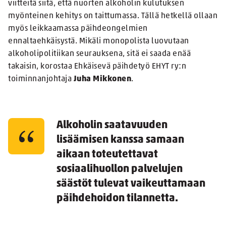
viitteitä siitä, että nuorten alkoholin kulutuksen
myönteinen kehitys on taittumassa. Tällä hetkellä ollaan
myös leikkaamassa päihdeongelmien
ennaltaehkäisystä. Mikäli monopolista luovutaan
alkoholipolitiikan seurauksena, sitä ei saada enää
takaisin, korostaa Ehkäisevä päihdetyö EHYT ry:n
toiminnanjohtaja
Juha Mikkonen
.
Alkoholin saatavuuden
lisäämisen kanssa samaan
aikaan toteutettavat
sosiaalihuollon palvelujen
säästöt tulevat vaikeuttamaan
päihdehoidon tilannetta.