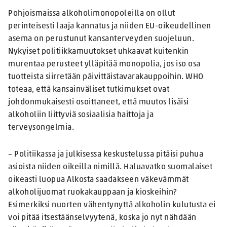
Pohjoismaissa alkoholimonopoleilla on ollut
perinteisesti laaja kannatus ja niiden EU-oikeudellinen
asema on perustunut kansanterveyden suojeluun.
Nykyiset politiikkamuutokset uhkaavat kuitenkin
murentaa perusteet ylläpitää monopolia, jos iso osa
tuotteista siirretään päivittäistavarakauppoihin. WHO
toteaa, että kansainväliset tutkimukset ovat
johdonmukaisesti osoittaneet, että muutos lisäisi
alkoholiin liittyviä sosiaalisia haittoja ja
terveysongelmia.
– Politiikassa ja julkisessa keskustelussa pitäisi puhua
asioista niiden oikeilla nimillä. Haluavatko suomalaiset
oikeasti luopua Alkosta saadakseen väkevämmät
alkoholijuomat ruokakauppaan ja kioskeihin?
Esimerkiksi nuorten vähentynyttä alkoholin kulutusta ei
voi pitää itsestäänselvyytenä, koska jo nyt nähdään