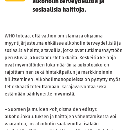
alkoholin terveydellisiä ja
sosiaalisia haittoja.
WHO toteaa, että valtion omistama ja ohjaama
myyntijärjestelmä ehkäisee alkoholin terveydellisiä ja
sosiaalisia haittoja tavoilla, jotka ovat tutkimusnäyttöön
perustuvia ja kustannustehokkaita. Keskeisiä keinoja
ovat myymälöiden lukumäärän ja aukioloaikojen
rajoittaminen sekä hintakilpailun ja markkinoinnin
hillitseminen. Alkoholimonopoleissa on pystytty myös
tehokkaasti toteuttamaan ikärajavalvontaa sekä
estämään päihtyneille myymistä.
– Suomen ja muiden Pohjoismaiden edistys
alkoholinkulutuksen ja haittojen vähentämisessä voi
vaarantua, jos alkoholin saatavuutta lisätään