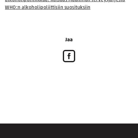
alkoholipolitiikkaa: Katsaus Maailman terveysjärjestö
WHO:n alkoholipoliittisiin suosituksiin
Jaa