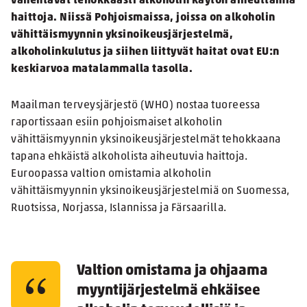
vähentävät tehokkaasti alkoholin käytön aiheuttamia
haittoja. Niissä Pohjoismaissa, joissa on alkoholin
vähittäismyynnin yksinoikeusjärjestelmä,
alkoholinkulutus ja siihen liittyvät haitat ovat EU:n
keskiarvoa matalammalla tasolla.
Maailman terveysjärjestö (WHO) nostaa tuoreessa
raportissaan esiin pohjoismaiset alkoholin
vähittäismyynnin yksinoikeusjärjestelmät tehokkaana
tapana ehkäistä alkoholista aiheutuvia haittoja.
Euroopassa valtion omistamia alkoholin
vähittäismyynnin yksinoikeusjärjestelmiä on Suomessa,
Ruotsissa, Norjassa, Islannissa ja Färsaarilla.
Valtion omistama ja ohjaama
myyntijärjestelmä ehkäisee