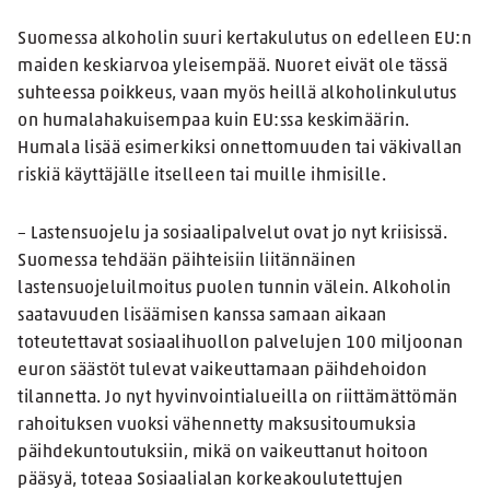
Suomessa alkoholin suuri kertakulutus on edelleen EU:n
maiden keskiarvoa yleisempää. Nuoret eivät ole tässä
suhteessa poikkeus, vaan myös heillä alkoholinkulutus
on humalahakuisempaa kuin EU:ssa keskimäärin.
Humala lisää esimerkiksi onnettomuuden tai väkivallan
riskiä käyttäjälle itselleen tai muille ihmisille.
– Lastensuojelu ja sosiaalipalvelut ovat jo nyt kriisissä.
Suomessa tehdään päihteisiin liitännäinen
lastensuojeluilmoitus puolen tunnin välein. Alkoholin
saatavuuden lisäämisen kanssa samaan aikaan
toteutettavat sosiaalihuollon palvelujen 100 miljoonan
euron säästöt tulevat vaikeuttamaan päihdehoidon
tilannetta. Jo nyt hyvinvointialueilla on riittämättömän
rahoituksen vuoksi vähennetty maksusitoumuksia
päihdekuntoutuksiin, mikä on vaikeuttanut hoitoon
pääsyä, toteaa Sosiaalialan korkeakoulutettujen