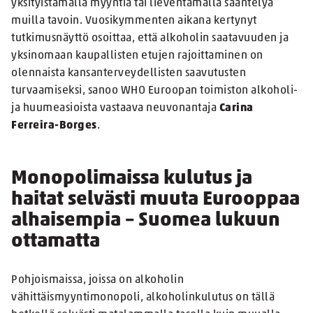
yksityistämällä myyntiä tai lieventämällä sääntelyä
muilla tavoin. Vuosikymmenten aikana kertynyt
tutkimusnäyttö osoittaa, että alkoholin saatavuuden ja
yksinomaan kaupallisten etujen rajoittaminen on
olennaista kansanterveydellisten saavutusten
turvaamiseksi, sanoo WHO Euroopan toimiston alkoholi-
ja huumeasioista vastaava neuvonantaja
Carina
Ferreira-Borges
.
Monopolimaissa kulutus ja
haitat selvästi muuta Eurooppaa
alhaisempia – Suomea lukuun
ottamatta
Pohjoismaissa, joissa on alkoholin
vähittäismyyntimonopoli, alkoholinkulutus on tällä