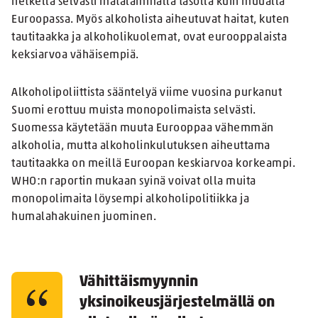
hetkellä selvästi matalammalla tasolla kuin muualla
Euroopassa. Myös alkoholista aiheutuvat haitat, kuten
tautitaakka ja alkoholikuolemat, ovat eurooppalaista
keksiarvoa vähäisempiä.
Alkoholipoliittista sääntelyä viime vuosina purkanut
Suomi erottuu muista monopolimaista selvästi.
Suomessa käytetään muuta Eurooppaa vähemmän
alkoholia, mutta alkoholinkulutuksen aiheuttama
tautitaakka on meillä Euroopan keskiarvoa korkeampi.
WHO:n raportin mukaan syinä voivat olla muita
monopolimaita löysempi alkoholipolitiikka ja
humalahakuinen juominen.
Vähittäismyynnin
yksinoikeusjärjestelmällä on