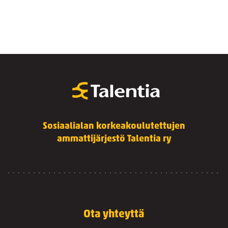
Sosiaalialan korkeakoulutettujen
ammattijärjestö Talentia ry
Ota yhteyttä