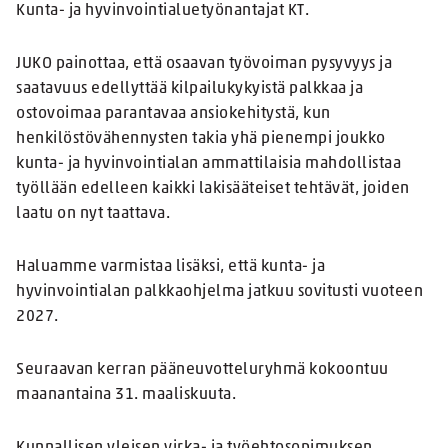
Kunta- ja hyvinvointialuetyönantajat KT.
JUKO painottaa, että osaavan työvoiman pysyvyys ja
saatavuus edellyttää kilpailukykyistä palkkaa ja
ostovoimaa parantavaa ansiokehitystä, kun
henkilöstövähennysten takia yhä pienempi joukko
kunta- ja hyvinvointialan ammattilaisia mahdollistaa
työllään edelleen kaikki lakisääteiset tehtävät, joiden
laatu on nyt taattava.
Haluamme varmistaa lisäksi, että kunta- ja
hyvinvointialan palkkaohjelma jatkuu sovitusti vuoteen
2027.
Seuraavan kerran pääneuvotteluryhmä kokoontuu
maanantaina 31. maaliskuuta.
Kunnallisen yleisen virka- ja työehtosopimuksen