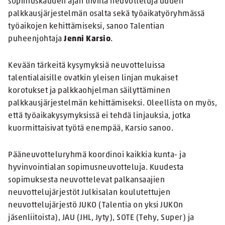
sopimuskauden ajan tiiviitä neuvotteluja uuden
palkkausjärjestelmän osalta sekä työaikatyöryhmässä
työaikojen kehittämiseksi, sanoo Talentian
puheenjohtaja
Jenni Karsio
.
Kevään tärkeitä kysymyksiä neuvotteluissa
talentialaisille ovatkin yleisen linjan mukaiset
korotukset ja palkkaohjelman säilyttäminen
palkkausjärjestelmän kehittämiseksi. Oleellista on myös,
että työaikakysymyksissä ei tehdä linjauksia, jotka
kuormittaisivat työtä enempää, Karsio sanoo.
Pääneuvotteluryhmä koordinoi kaikkia kunta- ja
hyvinvointialan sopimusneuvotteluja. Kuudesta
sopimuksesta neuvottelevat palkansaajien
neuvottelujärjestöt Julkisalan koulutettujen
neuvottelujärjestö JUKO (Talentia on yksi JUKOn
jäsenliitoista), JAU (JHL, Jyty), SOTE (Tehy, Super) ja