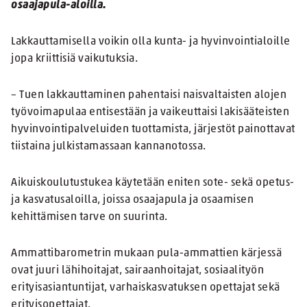
osaajapula-aloilla.
Lakkauttamisella voikin olla kunta- ja hyvinvointialoille
jopa kriittisiä vaikutuksia.
– Tuen lakkauttaminen pahentaisi naisvaltaisten alojen
työvoimapulaa entisestään ja vaikeuttaisi lakisääteisten
hyvinvointipalveluiden tuottamista, järjestöt painottavat
tiistaina julkistamassaan kannanotossa.
Aikuiskoulutustukea käytetään eniten sote- sekä opetus-
ja kasvatusaloilla, joissa osaajapula ja osaamisen
kehittämisen tarve on suurinta.
Ammattibarometrin mukaan pula-ammattien kärjessä
ovat juuri lähihoitajat, sairaanhoitajat, sosiaalityön
erityisasiantuntijat, varhaiskasvatuksen opettajat sekä
erityisopettajat.