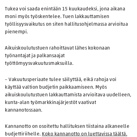
Tukea voi saada enintään 15 kuukaudeksi, jona aikana
moni myös työskentelee. Tuen lakkauttamisen
työllisyysvaikutus on siten hallitusohjelmassa arvioitua
pienempi.
Aikuiskoulutustuen rahoittavat lähes kokonaan
työnantajat ja palkansaajat
työttömyysvakuutusmaksuilla.
– Vakuutusperiaate tulee säilyttää, eikä rahoja voi
käyttää valtion budjetin paikkaamiseen. Myös
aikuiskoulutustuen lakkauttamista arvioitava uudelleen,
kunta-alan työmarkkinajärjestöt vaativat
kannanotossaan.
Kannanotto on osoitettu hallituksen tiistaina alkaneelle
budjettiriihelle.
Koko kannanotto on luettavissa täältä.