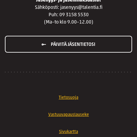
Jäsenyys- ja jäsenmaksuasiat
Sähköposti: jasenyys@talentia.fi
Puh: 09 3158 5530
(Ma–to klo 9.00–12.00)
PÄIVITÄ JÄSENTIETOSI
Tietosuoja
Vastuuvapauslauseke
Sivukartta