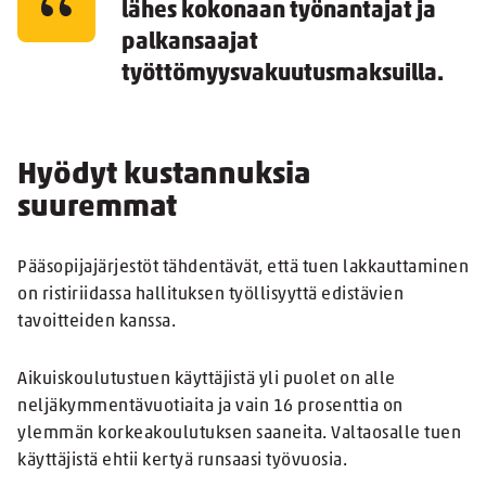
lähes kokonaan työnantajat ja
palkansaajat
työttömyysvakuutusmaksuilla.
Hyödyt kustannuksia
suuremmat
Pääsopijajärjestöt tähdentävät, että tuen lakkauttaminen
on ristiriidassa hallituksen työllisyyttä edistävien
tavoitteiden kanssa.
Aikuiskoulutustuen käyttäjistä yli puolet on alle
neljäkymmentävuotiaita ja vain 16 prosenttia on
ylemmän korkeakoulutuksen saaneita. Valtaosalle tuen
käyttäjistä ehtii kertyä runsaasi työvuosia.