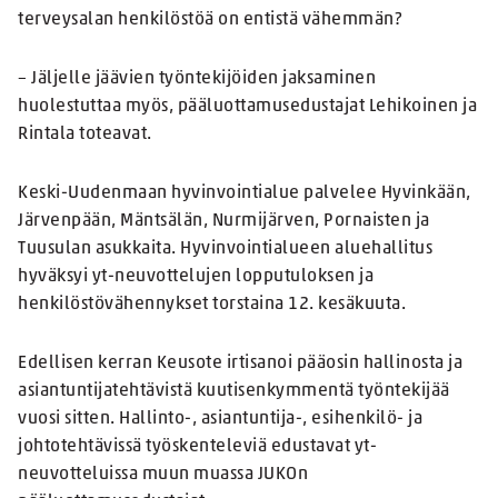
terveysalan henkilöstöä on entistä vähemmän?
– Jäljelle jäävien työntekijöiden jaksaminen
huolestuttaa myös, pääluottamusedustajat Lehikoinen ja
Rintala toteavat.
Keski-Uudenmaan hyvinvointialue palvelee Hyvinkään,
Järvenpään, Mäntsälän, Nurmijärven, Pornaisten ja
Tuusulan asukkaita. Hyvinvointialueen aluehallitus
hyväksyi yt-neuvottelujen lopputuloksen ja
henkilöstövähennykset torstaina 12. kesäkuuta.
Edellisen kerran Keusote irtisanoi pääosin hallinosta ja
asiantuntijatehtävistä kuutisenkymmentä työntekijää
vuosi sitten. Hallinto-, asiantuntija-, esihenkilö- ja
johtotehtävissä työskenteleviä edustavat yt-
neuvotteluissa muun muassa JUKOn