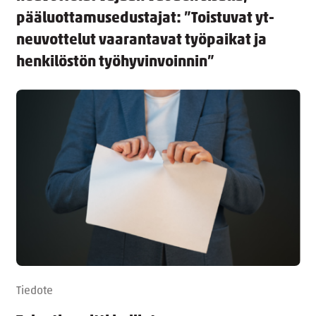
pääluottamusedustajat: ”Toistuvat yt-
neuvottelut vaarantavat työpaikat ja
henkilöstön työhyvinvoinnin”
Tiedote