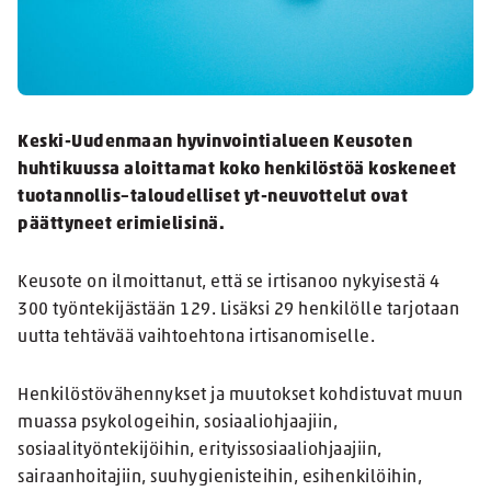
Keski-Uudenmaan hyvinvointialueen Keusoten
huhtikuussa aloittamat koko henkilöstöä koskeneet
tuotannollis–taloudelliset yt-neuvottelut ovat
päättyneet erimielisinä.
Keusote on ilmoittanut, että se irtisanoo nykyisestä 4
300 työntekijästään 129. Lisäksi 29 henkilölle tarjotaan
uutta tehtävää vaihtoehtona irtisanomiselle.
Henkilöstövähennykset ja muutokset kohdistuvat muun
muassa psykologeihin, sosiaaliohjaajiin,
sosiaalityöntekijöihin, erityissosiaaliohjaajiin,
sairaanhoitajiin, suuhygienisteihin, esihenkilöihin,