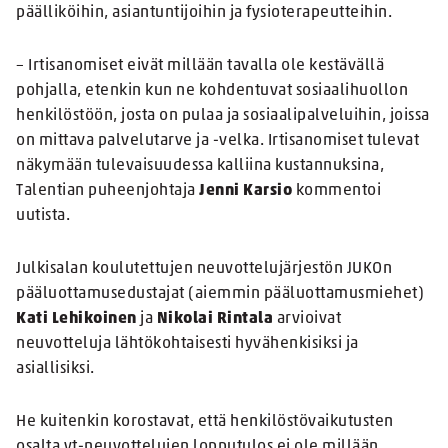
päälliköihin, asiantuntijoihin ja fysioterapeutteihin.
– Irtisanomiset eivät millään tavalla ole kestävällä
pohjalla, etenkin kun ne kohdentuvat sosiaalihuollon
henkilöstöön, josta on pulaa ja sosiaalipalveluihin, joissa
on mittava palvelutarve ja -velka. Irtisanomiset tulevat
näkymään tulevaisuudessa kalliina kustannuksina,
Talentian puheenjohtaja
Jenni Karsio
kommentoi
uutista.
Julkisalan koulutettujen neuvottelujärjestön JUKOn
pääluottamusedustajat (aiemmin pääluottamusmiehet)
Kati Lehikoinen
ja
Nikolai Rintala
arvioivat
neuvotteluja lähtökohtaisesti hyvähenkisiksi ja
asiallisiksi.
He kuitenkin korostavat, että henkilöstövaikutusten
osalta yt-neuvottelujen lopputulos ei ole millään