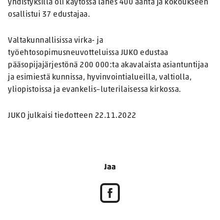
yhdistyksillä oli käytössä lähes 400 ääntä ja kokoukseen
osallistui 37 edustajaa.
Valtakunnallisissa virka- ja
työehtosopimusneuvotteluissa JUKO edustaa
pääsopijajärjestönä 200 000:ta akavalaista asiantuntijaa
ja esimiestä kunnissa, hyvinvointialueilla, valtiolla,
yliopistoissa ja evankelis–luterilaisessa kirkossa.
JUKO julkaisi tiedotteen 22.11.2022
Jaa