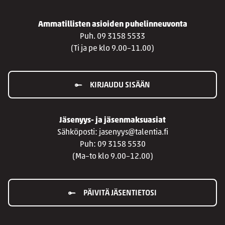
Ammatillisten asioiden puhelinneuvonta
Puh. 09 3158 5533
(Ti ja pe klo 9.00–11.00)
KIRJAUDU SISÄÄN
Jäsenyys- ja jäsenmaksuasiat
Sähköposti: jasenyys@talentia.fi
Puh: 09 3158 5530
(Ma–to klo 9.00–12.00)
PÄIVITÄ JÄSENTIETOSI