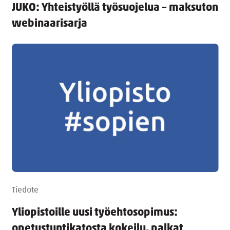
JUKO: Yhteistyöllä työsuojelua – maksuton
webinaarisarja
Tiedote
Yliopistoille uusi työehtosopimus:
opetustuntikatosta kokeilu, palkat