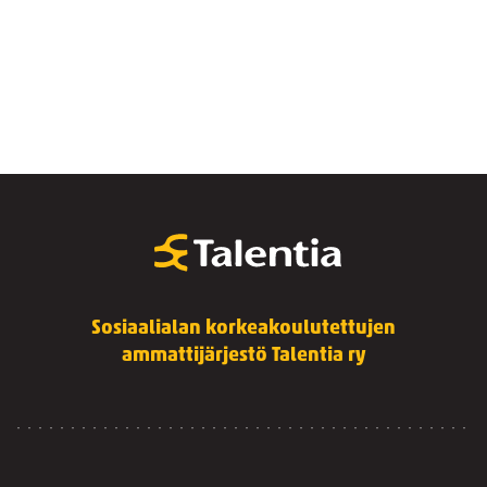
Sosiaalialan korkeakoulutettujen
ammattijärjestö Talentia ry