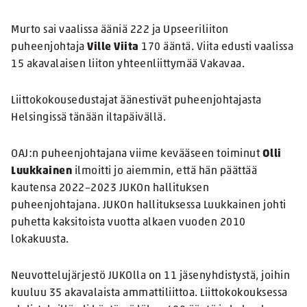
Murto sai vaalissa ääniä 222 ja Upseeriliiton
puheenjohtaja
Ville Viita
170 ääntä. Viita edusti vaalissa
15 akavalaisen liiton yhteenliittymää Vakavaa.
Liittokokousedustajat äänestivät puheenjohtajasta
Helsingissä tänään iltapäivällä.
OAJ:n puheenjohtajana viime kevääseen toiminut
Olli
Luukkainen
ilmoitti jo aiemmin, että hän päättää
kautensa 2022–2023 JUKOn hallituksen
puheenjohtajana. JUKOn hallituksessa Luukkainen johti
puhetta kaksitoista vuotta alkaen vuoden 2010
lokakuusta.
Neuvottelujärjestö JUKOlla on 11 jäsenyhdistystä, joihin
kuuluu 35 akavalaista ammattiliittoa. Liittokokouksessa