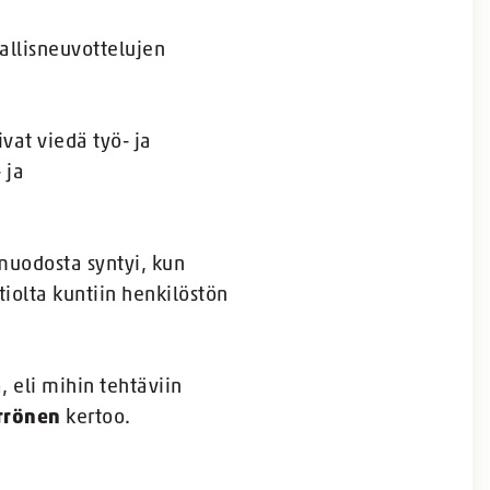
allisneuvottelujen
ivat viedä työ- ja
 ja
amuodosta syntyi, kun
tiolta kuntiin henkilöstön
, eli mihin tehtäviin
rrönen
kertoo.