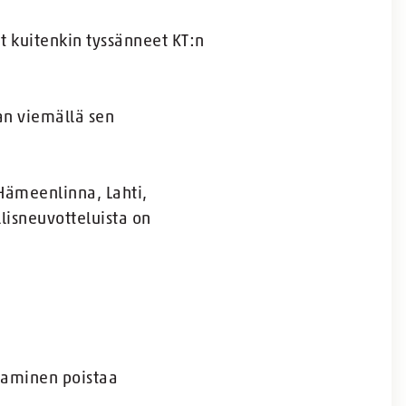
t kuitenkin tyssänneet KT:n
an viemällä sen
Hämeenlinna, Lahti,
llisneuvotteluista on
aaminen poistaa