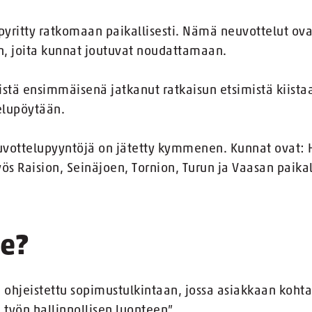
yritty ratkomaan paikallisesti. Nämä neuvottelut ova
in, joita kunnat joutuvat noudattamaan.
istä ensimmäisenä jatkanut ratkaisun etsimistä kiista
elupöytään.
ottelupyyntöjä on jätetty kymmenen. Kunnat ovat: 
ös Raision, Seinäjoen, Tornion, Turun ja Vaasan paika
se?
 ohjeistettu sopimustulkintaan, jossa asiakkaan koht
työn hallinnollisen luonteen”.