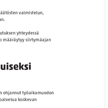
 päätösten valmistelun,
an.
ovutuksen yhteydessä
to määräytyy siirtymäajan
uiseksi
 on ohjannut työaikamuodon
apalvelua koskevan