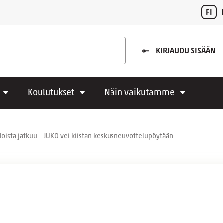
FI
KIRJAUDU SISÄÄN
Koulutukset
Näin vaikutamme
oista jatkuu – JUKO vei kiistan keskusneuvottelupöytään