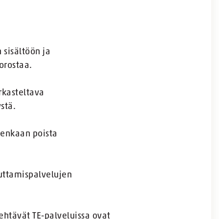
sisältöön ja
orostaa.
arkasteltava
stä.
tenkaan poista
touttamispalvelujen
ehtävät TE-palveluissa ovat