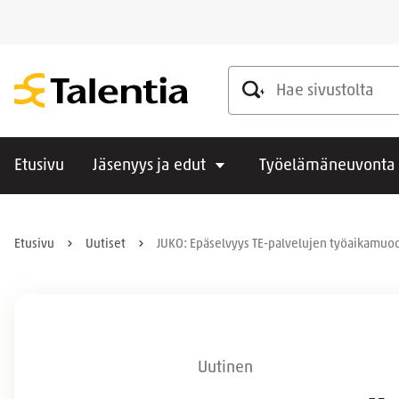
Hae sivustolta
Etusivu
Jäsenyys ja edut
Työelämäneuvonta
Etusivu
Uutiset
JUKO: Epäselvyys TE-palvelujen työaikamuod
Uutinen