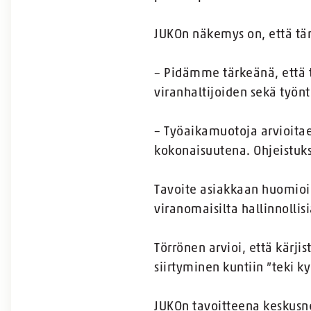
JUKOn näkemys on, että täm
– Pidämme tärkeänä, että t
viranhaltijoiden sekä työn
– Työaikamuotoja arvioitaes
kokonaisuutena. Ohjeistuks
Tavoite asiakkaan huomioim
viranomaisilta hallinnollisi
Törrönen arvioi, että kärjis
siirtyminen kuntiin ”teki k
JUKOn tavoitteena keskusne