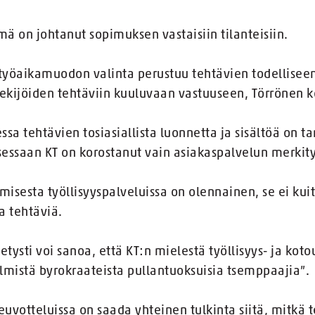
ä on johtanut sopimuksen vastaisiin tilanteisiin.
yöaikamuodon valinta perustuu tehtävien todelliseen 
tekijöiden tehtäviin kuuluvaan vastuuseen, Törrönen k
sa tehtävien tosiasiallista luonnetta ja sisältöä on t
essaan KT on korostanut vain asiakaspalvelun merkity
isesta työllisyyspalveluissa on olennainen, se ei kui
a tehtäviä.
tetysti voi sanoa, että KT:n mielestä työllisyys- ja ko
ylmistä byrokraateista pullantuoksuisia tsemppaajia”.
uvotteluissa on saada yhteinen tulkinta siitä, mitkä t