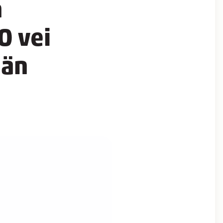
n
O vei
ään