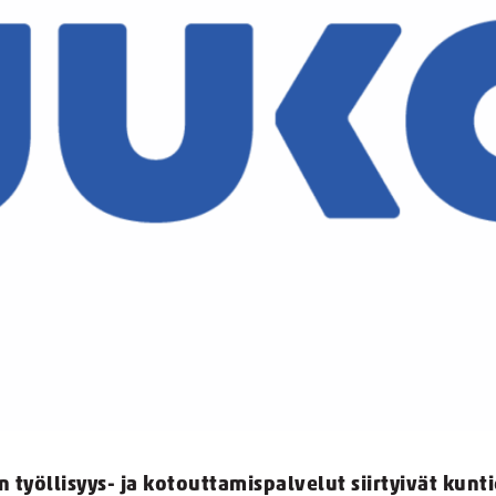
un työllisyys- ja kotouttamispalvelut siirtyivät kunt