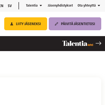
Talentia
Jäsenyhdistykset
Ota yhteyttä
EN
SV
LIITY JÄSENEKSI
PÄIVITÄ JÄSENTIETOSI