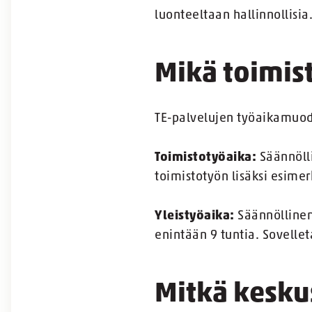
luonteeltaan hallinnollisia
Mikä toimist
TE-palvelujen työaikamuod
Toimistotyöaika:
Säännölli
toimistotyön lisäksi esimerk
Yleistyöaika:
Säännöllinen 
enintään 9 tuntia. Sovellet
Mitkä kesku