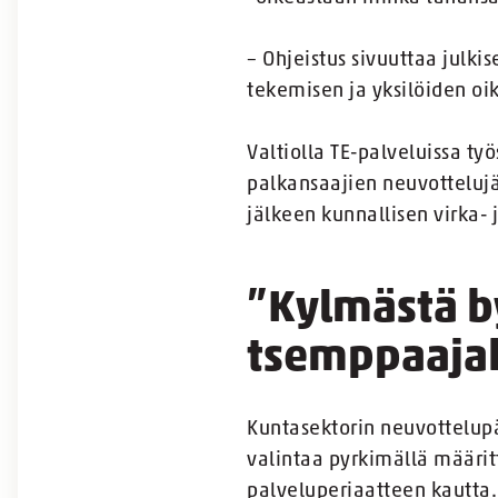
– Ohjeistus sivuuttaa julki
tekemisen ja yksilöiden oi
Valtiolla TE-palveluissa t
palkansaajien neuvottelujä
jälkeen kunnallisen virka
”Kylmästä b
tsemppaajak
Kuntasektorin neuvottelup
valintaa pyrkimällä määri
palveluperiaatteen kautta.