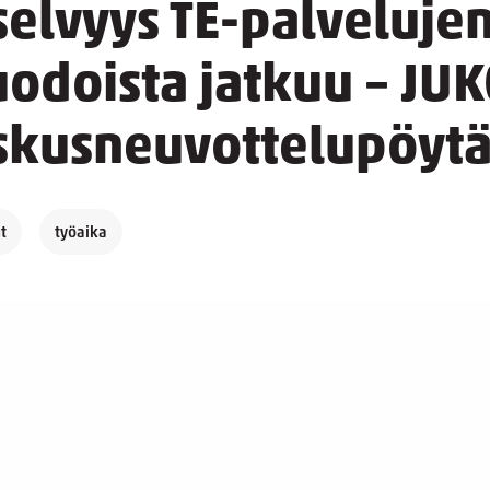
selvyys TE-palveluje
odoista jatkuu – JUK
eskusneuvottelupöyt
t
työaika