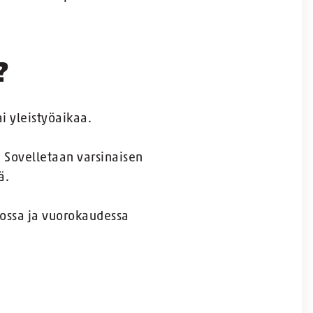
?
 yleistyöaikaa.
. Sovelletaan varsinaisen
ä.
kossa ja vuorokaudessa