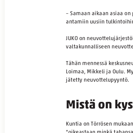
– Samaan aikaan asiaa on p
antamiin uusiin tulkintoih
JUKO on neuvottelujärjestö
valtakunnalliseen neuvott
Tähän mennessä keskusneuv
Loimaa, Mikkeli ja Oulu. My
jätetty neuvottelupyyntö.
Mistä on ky
Kuntia on Törrösen mukaan
”oikeastaan minkä tahansa 