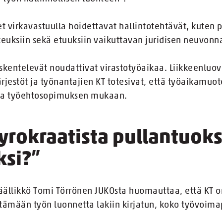
set virkavastuulla hoidettavat hallintotehtävät, kuten
keuksiin sekä etuuksiin vaikuttavan juridisen neuvonn
yöskentelevät noudattivat virastotyöaikaa. Liikkeenlu
rjestöt ja työnantajien KT totesivat, että työaikamuo
- ja työehtosopimuksen mukaan.
yrokraatista pullantuoks
si?”
äällikkö Tomi Törrönen JUKOsta huomauttaa, että KT
ttämään työn luonnetta lakiin kirjatun, koko työvoim