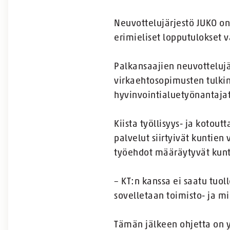
Neuvottelujärjestö JUKO on
erimieliset lopputulokset 
Palkansaajien neuvottelujärj
virkaehtosopimusten tulkin
hyvinvointialuetyönantajat
Kiista työllisyys- ja kotou
palvelut siirtyivät kuntien
työehdot määräytyvät kun
– KT:n kanssa ei saatu tuol
sovelletaan toimisto- ja m
Tämän jälkeen ohjetta on yr