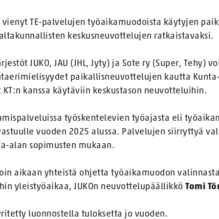
 vienyt TE-palvelujen työaikamuodoista käytyjen paik
valtakunnallisten keskusneuvottelujen ratkaistavaksi.
estöt JUKO, JAU (JHL, Jyty) ja Sote ry (Super, Tehy) vo
taerimielisyydet paikallisneuvottelujen kautta Kunta-
 KT:n kanssa käytäviin keskustason neuvotteluihin.
ttamispalveluissa työskentelevien työajasta eli työaik
 vastuulle vuoden 2025 alussa. Palvelujen siirryttyä val
ta-alan sopimusten mukaan.
loin aikaan yhteistä ohjetta työaikamuodon valinnasta
ihin yleistyöaikaa, JUKOn neuvottelupäällikkö
Tomi Tö
itetty luonnostella tuloksetta jo vuoden.