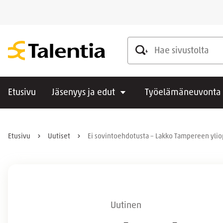
Hae sivustolta
Etusivu
Jäsenyys ja edut
Työelämäneuvonta
Etusivu
Uutiset
Ei sovintoehdotusta – Lakko Tampereen yliop
Uutinen