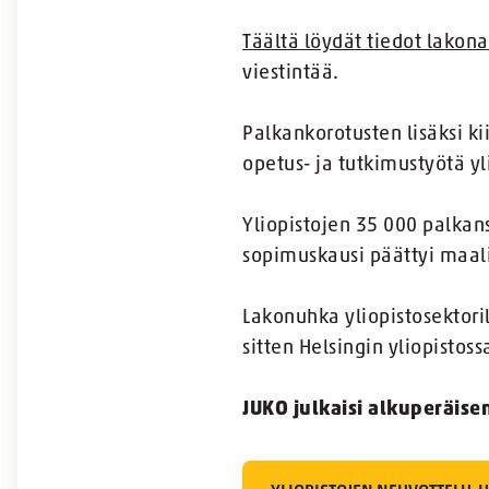
Täältä löydät tiedot lakonal
viestintää.
Palkankorotusten lisäksi ki
opetus- ja tutkimustyötä yli
Yliopistojen 35 000 palkan
sopimuskausi päättyi maal
Lakonuhka yliopistosektoril
sitten Helsingin yliopistoss
JUKO julkaisi alkuperäise