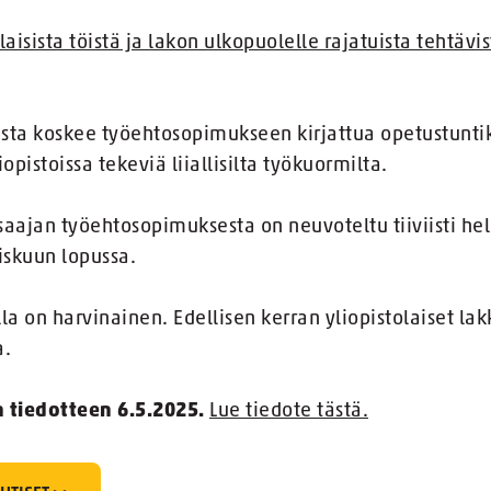
aisista töistä ja lakon ulkopuolelle rajatuista tehtävis
ista koskee työehtosopimukseen kirjattua opetustuntik
opistoissa tekeviä liiallisilta työkuormilta.
saajan työehtosopimuksesta on neuvoteltu tiiviisti he
iskuun lopussa.
la on harvinainen. Edellisen kerran yliopistolaiset la
a.
n tiedotteen 6.5.2025.
Lue tiedote tästä.