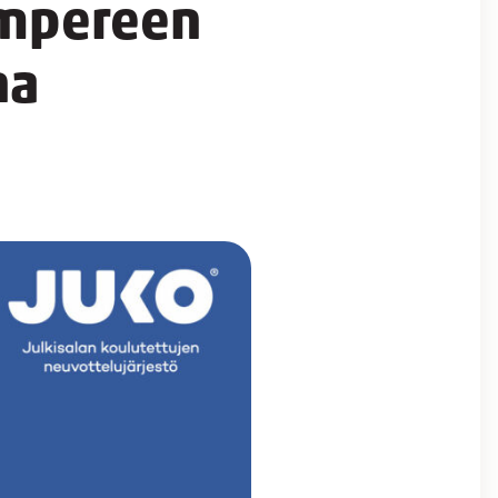
ampereen
na