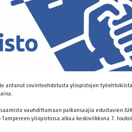
le antanut sovintoehdotusta yliopistojen työehtokiista
taina.
aamista vauhdittamaan palkansaajia edustavien JUKO
Tampereen yliopistossa alkaa keskiviikkona 7. toukok