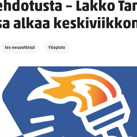
oehdotusta – Lakko T
sa alkaa keskiviikko
tes-neuvottelut
Yliopisto