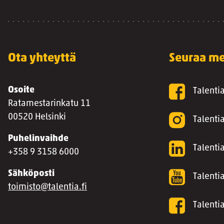
Ota yhteyttä
Seuraa me
Osoite
Talenti
Ratamestarinkatu 11
00520 Helsinki
Talenti
Puhelinvaihde
Talentia
+358 9 3158 6000
Sähköposti
Talenti
toimisto@talentia.fi
Talenti