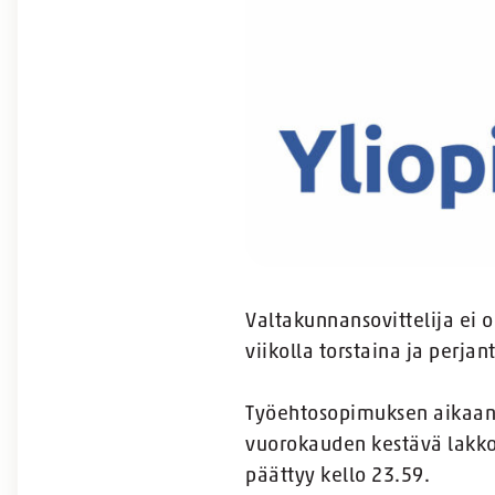
Valtakunnansovittelija ei o
viikolla torstaina ja perjan
Työehtosopimuksen aikaans
vuorokauden kestävä lakko 
päättyy kello 23.59.