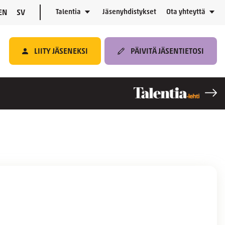
Talentia
Jäsenyhdistykset
Ota yhteyttä
EN
SV
LIITY JÄSENEKSI
PÄIVITÄ JÄSENTIETOSI