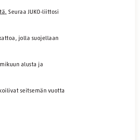
tä.
Seuraa JUKO-liittosi
attoa, jolla suojellaan
lmikuun alusta ja
kkoilivat seitsemän vuotta