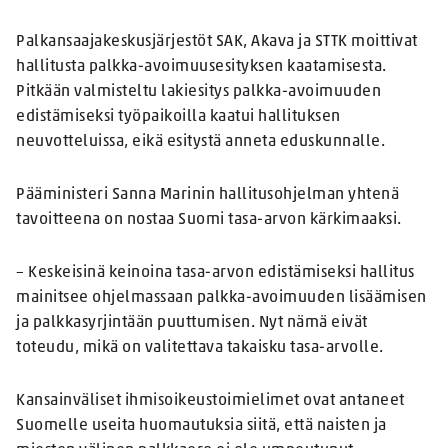
Palkansaajakeskusjärjestöt SAK, Akava ja STTK moittivat
hallitusta palkka-avoimuusesityksen kaatamisesta.
Pitkään valmisteltu lakiesitys palkka-avoimuuden
edistämiseksi työpaikoilla kaatui hallituksen
neuvotteluissa, eikä esitystä anneta eduskunnalle.
Pääministeri Sanna Marinin hallitusohjelman yhtenä
tavoitteena on nostaa Suomi tasa-arvon kärkimaaksi.
– Keskeisinä keinoina tasa-arvon edistämiseksi hallitus
mainitsee ohjelmassaan palkka-avoimuuden lisäämisen
ja palkkasyrjintään puuttumisen. Nyt nämä eivät
toteudu, mikä on valitettava takaisku tasa-arvolle.
Kansainväliset ihmisoikeustoimielimet ovat antaneet
Suomelle useita huomautuksia siitä, että naisten ja