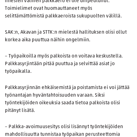
miesten välinen palkkaero ei ole umpeutunut.
Toimielimet ovat huomauttaneet myös
selittämättömistä palkkaeroista sukupuolten välillä.
SAK:n, Akavan ja STTK:n mielestä hallituksen olisi ollut
korkea aika puuttua näihin ongelmiin.
– Työpaikoilla myös palkoista on voitava keskustella.
Palkkasyrjintään pitää puuttua ja selvittää asiat jo
työpaikalla.
Palkkasyrjinnän ehkäisemistä ja poistamista ei voi jättää
työnantajan hyväntahtoisuuden varaan. Siksi
työntekijöiden oikeuksia saada tietoa palkoista olisi
pitänyt lisätä.
– Palkka-avoimuusesitys olisi lisännyt työntekijöiden
mahdollisuutta tunnistaa työpaikan perusteettomia