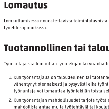
Lomautus
Lomauttamisessa noudatettavista toimintatavoista 
työehtosopimuksissa.
Tuotannollinen tai talo
Työnantaja saa lomauttaa työntekijän tai viranhalt
Kun työnantajalla on taloudellinen tai tuotanno
vähentynyt olennaisesti ja pysyvästi eikä työnt
työnantaja voi lomauttaa työntekijän toistaisek
Kun työnantajan mahdollisuudet tarjota työtä o
mahdollista antaa muita työtehtäviä tai koulut