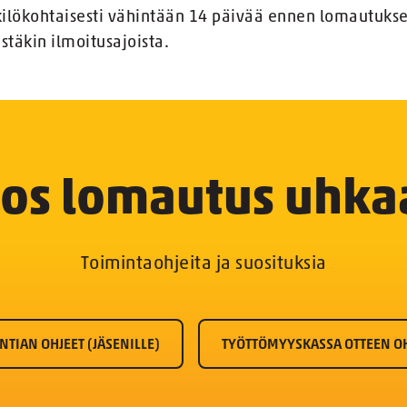
kilökohtaisesti vähintään 14 päivää ennen lomautuks
täkin ilmoitusajoista.
Jos lomautus uhka
Toimintaohjeita ja suosituksia
NTIAN OHJEET (JÄSENILLE)
TYÖTTÖMYYSKASSA OTTEEN OH