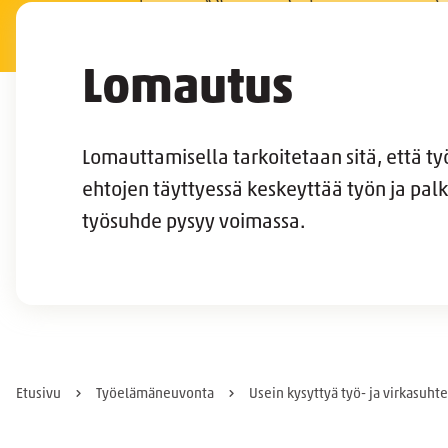
Lomautus
Lomauttamisella tarkoitetaan sitä, että t
ehtojen täyttyessä keskeyttää työn ja pal
työsuhde pysyy voimassa.
Etusivu
Työelämäneuvonta
Usein kysyttyä työ- ja virkasuhte