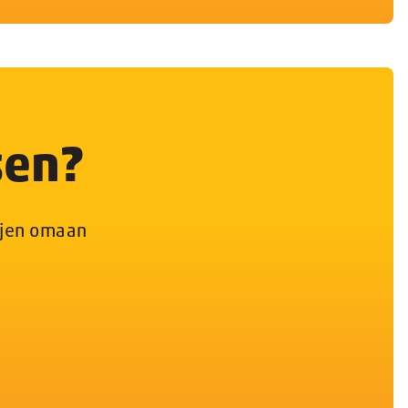
sen?
tujen omaan