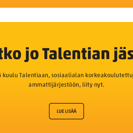
tko jo Talentian jä
lä kuulu Talentiaan, sosiaalialan korkeakoulutet
ammattijärjestöön, liity nyt.
LUE LISÄÄ