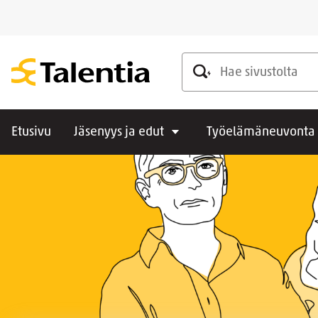
Hae sivustolta
Etusivu
Jäsenyys ja edut
Työelämäneuvonta