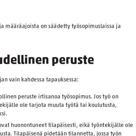
ja määräajoista on säädetty työsopimuslaissa ja
udellinen peruste
ijan vain kahdessa tapauksessa:
llinen peruste irtisanoa työsopimus. Jos työ on
ekijälle ole tarjota muuta työtä tai koulutusta,
si.
vat huonontuneet tilapäisesti, eikä työntekijälle ole
usta. Tilapäisenä pidetään tilannetta, jossa työn