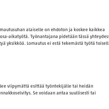
omautusuhan alaiselle on ehdoton ja koskee kaikkea
 ja osa-aikatyötä. Työnantajana pidetään tässä yhteydes
tyä yksikköä. Lomautus ei estä tekemästä työtä toisel
lee viipymättä esittää työntekijälle tai heidän
nakkoselvitys. Se voidaan antaa suullisesti tai