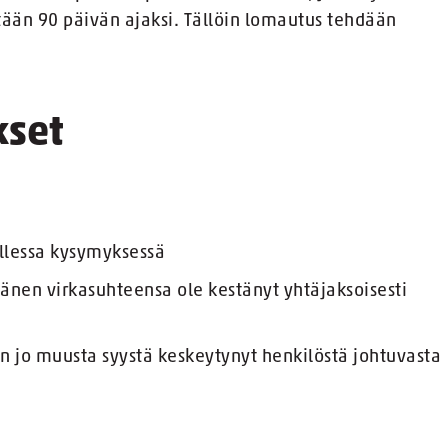
ään 90 päivän ajaksi. Tällöin lomautus tehdään
kset
ollessa kysymyksessä
hänen virkasuhteensa ole kestänyt yhtäjaksoisesti
on jo muusta syystä keskeytynyt henkilöstä johtuvasta