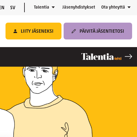
Talentia
Jäsenyhdistykset
Ota yhteyttä
EN
SV
LIITY JÄSENEKSI
PÄIVITÄ JÄSENTIETOSI