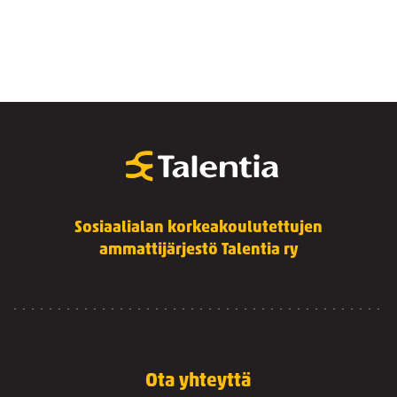
Sosiaalialan korkeakoulutettujen
ammattijärjestö Talentia ry
Ota yhteyttä