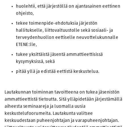
huolehtii, että järjestöllä on ajantasainen eettinen
ohjeisto,
tekee toimenpide-ehdotuksia järjestön
hallitukselle, liittovaltuustolle sekä sosiaali- ja
terveydenhuollon eettiselle neuvottelukunnalle
ETENE:lle,
tukee yksittäistä jäsentä ammattieettisissä
kysymyksissä, sekä
pitää yllä ja edistää eettistä keskustelua.
Lautakunnan toiminnan tavoitteena on tukea jäsenistön
ammattieettistä tietoutta. Sitä ylläpidetään järjestämällä
aiheesta seminaareja ja luomalla uusia
keskustelufoorumeita. Lautakunta valitsee
keskuudestaan puheenjohtajan ja varapuheenjohtajan.