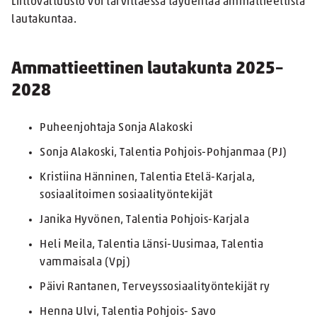
Liittovaltuusto voi tarvittaessa täydentää ammattieettistä
lautakuntaa.
Ammattieettinen lautakunta 2025–
2028
Puheenjohtaja Sonja Alakoski
Sonja Alakoski, Talentia Pohjois-Pohjanmaa (PJ)
Kristiina Hänninen, Talentia Etelä-Karjala,
sosiaalitoimen sosiaalityöntekijät
Janika Hyvönen, Talentia Pohjois-Karjala
Heli Meila, Talentia Länsi-Uusimaa, Talentia
vammaisala (Vpj)
Päivi Rantanen, Terveyssosiaalityöntekijät ry
Henna Ulvi, Talentia Pohjois- Savo