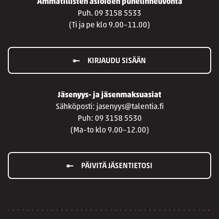
Ammatillisten asioiden puhelinneuvonta
Puh. 09 3158 5533
(Ti ja pe klo 9.00–11.00)
KIRJAUDU SISÄÄN
Jäsenyys- ja jäsenmaksuasiat
Sähköposti: jasenyys@talentia.fi
Puh: 09 3158 5530
(Ma–to klo 9.00–12.00)
PÄIVITÄ JÄSENTIETOSI