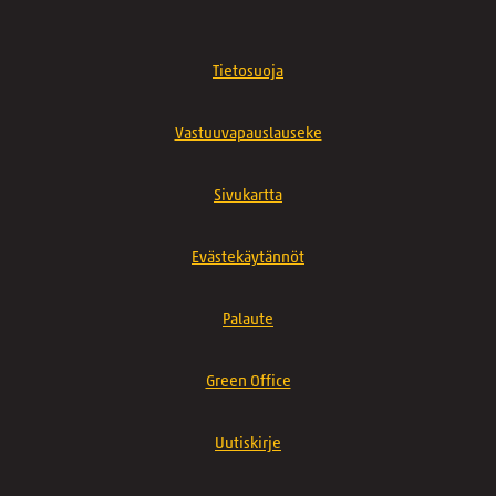
Tietosuoja
Vastuuvapauslauseke
Sivukartta
Evästekäytännöt
Palaute
Green Office
Uutiskirje