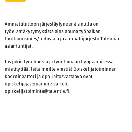
Ammattiliittoon järjestäytyneenä sinulla on
työelämäkysymyksissä aina apuna työpaikan
luottamusmies/-edustaja ja ammattijärjestö Talentian
asiantuntijat.
Jos jokin työnhaussa ja työelämään hyppäämisessä
mietityttää, laita meille viestiä! Opiskelijatoiminnan
koordinaattori ja oppilaitosvastaava ovat
opiskelijajäseniämme varten:
opiskelijatoiminta@talentia.fi.