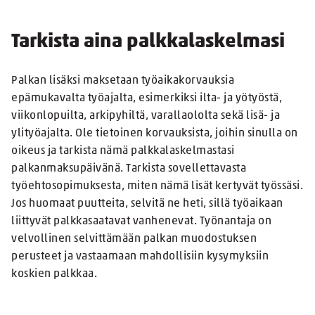
Tarkista aina palkkalaskelmasi
Palkan lisäksi maksetaan työaikakorvauksia
epämukavalta työajalta, esimerkiksi ilta- ja yötyöstä,
viikonlopuilta, arkipyhiltä, varallaololta sekä lisä- ja
ylityöajalta. Ole tietoinen korvauksista, joihin sinulla on
oikeus ja tarkista nämä palkkalaskelmastasi
palkanmaksupäivänä. Tarkista sovellettavasta
työehtosopimuksesta, miten nämä lisät kertyvät työssäsi.
Jos huomaat puutteita, selvitä ne heti, sillä työaikaan
liittyvät palkkasaatavat vanhenevat. Työnantaja on
velvollinen selvittämään palkan muodostuksen
perusteet ja vastaamaan mahdollisiin kysymyksiin
koskien palkkaa.