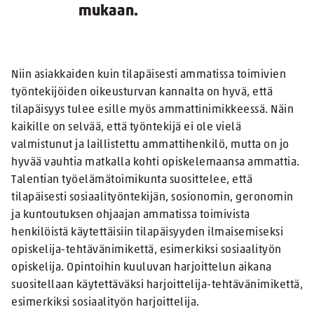
mukaan.
Niin asiakkaiden kuin tilapäisesti ammatissa toimivien
työntekijöiden oikeusturvan kannalta on hyvä, että
tilapäisyys tulee esille myös ammattinimikkeessä. Näin
kaikille on selvää, että työntekijä ei ole vielä
valmistunut ja laillistettu ammattihenkilö, mutta on jo
hyvää vauhtia matkalla kohti opiskelemaansa ammattia.
Talentian työelämätoimikunta suosittelee, että
tilapäisesti sosiaalityöntekijän, sosionomin, geronomin
ja kuntoutuksen ohjaajan ammatissa toimivista
henkilöistä käytettäisiin tilapäisyyden ilmaisemiseksi
opiskelija-tehtävänimikettä, esimerkiksi sosiaalityön
opiskelija. Opintoihin kuuluvan harjoittelun aikana
suositellaan käytettäväksi harjoittelija-tehtävänimikettä,
esimerkiksi sosiaalityön harjoittelija.