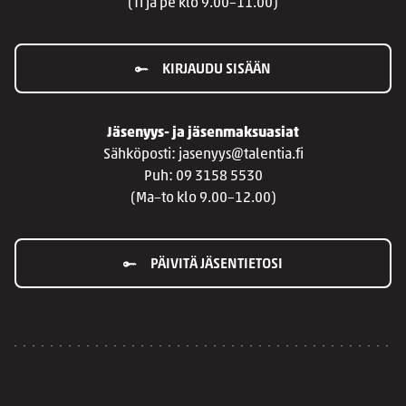
(Ti ja pe klo 9.00–11.00)
KIRJAUDU SISÄÄN
Jäsenyys- ja jäsenmaksuasiat
Sähköposti: jasenyys@talentia.fi
Puh: 09 3158 5530
(Ma–to klo 9.00–12.00)
PÄIVITÄ JÄSENTIETOSI