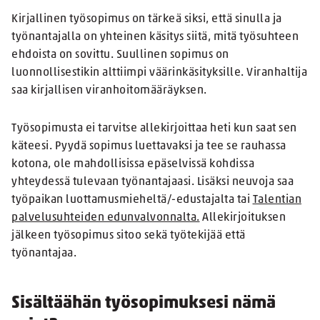
Kirjallinen työsopimus on tärkeä siksi, että sinulla ja
työnantajalla on yhteinen käsitys siitä, mitä työsuhteen
ehdoista on sovittu. Suullinen sopimus on
luonnollisestikin alttiimpi väärinkäsityksille. Viranhaltija
saa kirjallisen viranhoitomääräyksen.
Työsopimusta ei tarvitse allekirjoittaa heti kun saat sen
käteesi. Pyydä sopimus luettavaksi ja tee se rauhassa
kotona, ole mahdollisissa epäselvissä kohdissa
yhteydessä tulevaan työnantajaasi. Lisäksi neuvoja saa
työpaikan luottamusmieheltä/-edustajalta tai
Talentian
palvelusuhteiden edunvalvonnalta.
Allekirjoituksen
jälkeen työsopimus sitoo sekä työtekijää että
työnantajaa.
Sisältäähän työsopimuksesi nämä