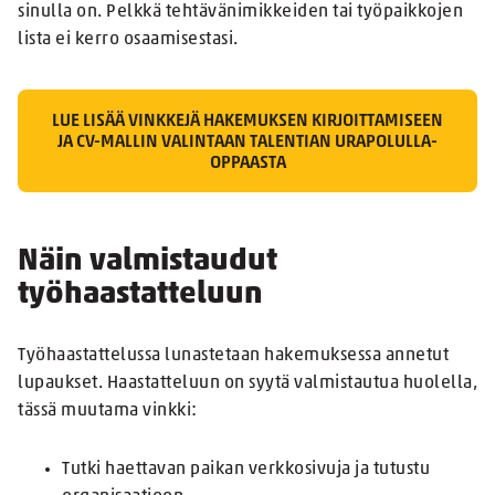
sinulla on. Pelkkä tehtävänimikkeiden tai työpaikkojen
lista ei kerro osaamisestasi.
LUE LISÄÄ VINKKEJÄ HAKEMUKSEN KIRJOITTAMISEEN
JA CV-MALLIN VALINTAAN TALENTIAN URAPOLULLA-
OPPAASTA
Näin valmistaudut
työhaastatteluun
Työhaastattelussa lunastetaan hakemuksessa annetut
lupaukset. Haastatteluun on syytä valmistautua huolella,
tässä muutama vinkki:
Tutki haettavan paikan verkkosivuja ja tutustu