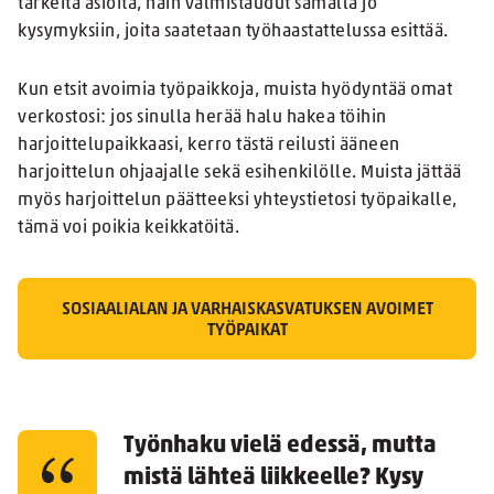
tärkeitä asioita, näin valmistaudut samalla jo
kysymyksiin, joita saatetaan työhaastattelussa esittää.
Kun etsit avoimia työpaikkoja, muista hyödyntää omat
verkostosi: jos sinulla herää halu hakea töihin
harjoittelupaikkaasi, kerro tästä reilusti ääneen
harjoittelun ohjaajalle sekä esihenkilölle. Muista jättää
myös harjoittelun päätteeksi yhteystietosi työpaikalle,
tämä voi poikia keikkatöitä.
SOSIAALIALAN JA VARHAISKASVATUKSEN AVOIMET
TYÖPAIKAT
Työnhaku vielä edessä, mutta
mistä lähteä liikkeelle? Kysy