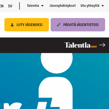
Talentia
Jäsenyhdistykset
Ota yhteyttä
EN
SV
LIITY JÄSENEKSI
PÄIVITÄ JÄSENTIETOSI