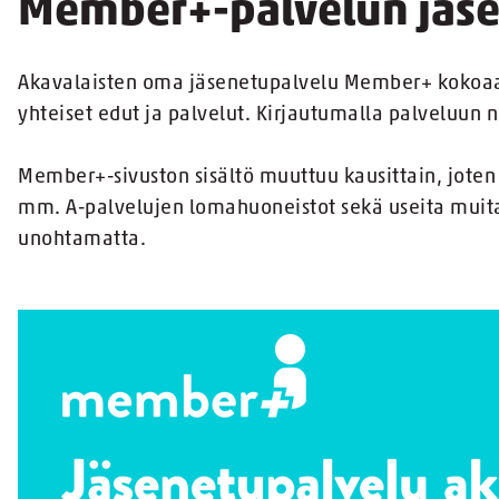
Member+-palvelun jäse
Akavalaisten oma jäsenetupalvelu Member+ kokoaa y
yhteiset edut ja palvelut. Kirjautumalla palveluun 
Member+-sivuston sisältö muuttuu kausittain, joten
mm. A-palvelujen lomahuoneistot sekä useita muita
unohtamatta.