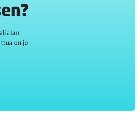
sen?
alialan
ettua on jo