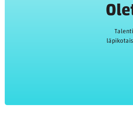
Ole
Talent
läpikotais