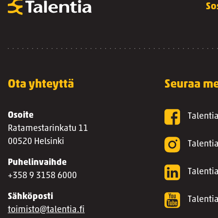
So
Ota yhteyttä
Seuraa me
Osoite
Talenti
Ratamestarinkatu 11
00520 Helsinki
Talenti
Puhelinvaihde
Talentia
+358 9 3158 6000
Sähköposti
Talenti
toimisto@talentia.fi