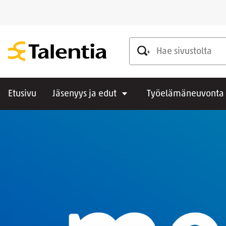
Hae sivustolta
Etusivu
Jäsenyys ja edut
Työelämäneuvonta