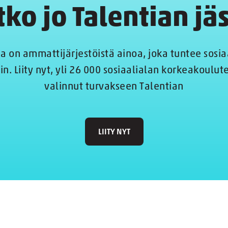
tko jo Talentian jä
ia on ammattijärjestöistä ainoa, joka tuntee sosia
in. Liity nyt, yli 26 000 sosiaalialan korkeakoulut
valinnut turvakseen Talentian
LIITY NYT