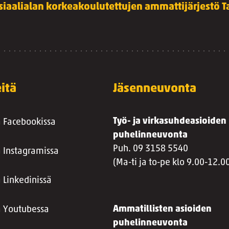
siaalialan korkeakoulutettujen ammattijärjestö Ta
itä
Jäsenneuvonta
Työ- ja virkasuhdeasioiden
a Facebookissa
puhelinneuvonta
Puh. 09 3158 5540
a Instagramissa
(Ma-ti ja to-pe klo 9.00-12.0
 Linkedinissä
Ammatillisten asioiden
a Youtubessa
puhelinneuvonta