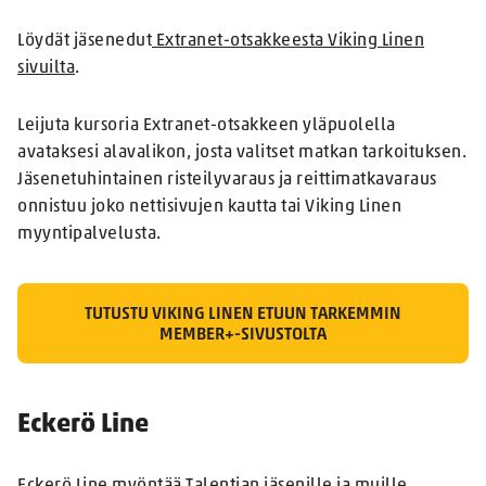
Löydät jäsenedut
Extranet-otsakkeesta Viking Linen
sivuilta
.
Leijuta kursoria Extranet-otsakkeen yläpuolella
avataksesi alavalikon, josta valitset matkan tarkoituksen.
Jäsenetuhintainen risteilyvaraus ja reittimatkavaraus
onnistuu joko nettisivujen kautta tai Viking Linen
myyntipalvelusta.
TUTUSTU VIKING LINEN ETUUN TARKEMMIN
MEMBER+-SIVUSTOLTA
Eckerö Line