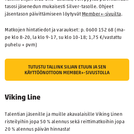
tasosi jäsenedun mukaisesti Silver-tasolle. Ohjeet
jäsentason päivittämiseen löytyvät
Member+-sivuilta
.
Matkojen hintatiedot ja varaukset: p. 0600 152 68 (ma-
pe klo 8-20, la klo 9-17, su klo 10-18; 1,75 €/vastattu
puhelu + pvm)
TUTUSTU TALLINK SILJAN ETUUN JA SEN
KÄYTTÖÖNOTTOON MEMBER+-SIVUSTOLLA
Viking Line
Talentian jäsenille ja muille akavalaisille Viking Linen
risteilyihin jopa 50 % alennus sekä reittimatkoihin jopa
20 % alennus päivän hinnasta!