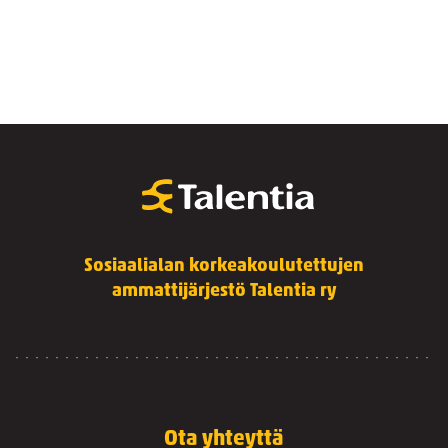
Sosiaalialan korkeakoulutettujen
ammattijärjestö Talentia ry
Ota yhteyttä