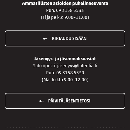
Ammatillisten asioiden puhelinneuvonta
Puh. 09 3158 5533
(Ti ja pe klo 9.00–11.00)
KIRJAUDU SISÄÄN
Jäsenyys- ja jäsenmaksuasiat
Sähköposti: jasenyys@talentia.fi
Puh: 09 3158 5530
(Ma–to klo 9.00–12.00)
PÄIVITÄ JÄSENTIETOSI