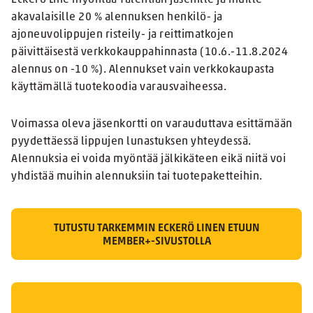
Eckerö Line myöntää Talentian jäsenille ja muille
akavalaisille 20 % alennuksen henkilö- ja
ajoneuvolippujen risteily- ja reittimatkojen
päivittäisestä verkkokauppahinnasta (10.6.-11.8.2024
alennus on -10 %). Alennukset vain verkkokaupasta
käyttämällä tuotekoodia varausvaiheessa.
Voimassa oleva jäsenkortti on varauduttava esittämään
pyydettäessä lippujen lunastuksen yhteydessä.
Alennuksia ei voida myöntää jälkikäteen eikä niitä voi
yhdistää muihin alennuksiin tai tuotepaketteihin.
TUTUSTU TARKEMMIN ECKERÖ LINEN ETUUN
MEMBER+-SIVUSTOLLA