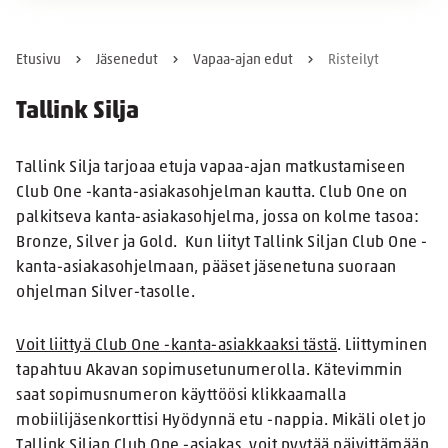
Etusivu
Jäsenedut
Vapaa-ajan edut
Risteilyt
Tallink Silja
Tallink Silja tarjoaa etuja vapaa-ajan matkustamiseen
Club One -kanta-asiakasohjelman kautta. Club One on
palkitseva kanta-asiakasohjelma, jossa on kolme tasoa:
Bronze, Silver ja Gold. Kun liityt Tallink Siljan Club One -
kanta-asiakasohjelmaan, pääset jäsenetuna suoraan
ohjelman Silver-tasolle.
Voit liittyä Club One -kanta-asiakkaaksi tästä
. Liittyminen
tapahtuu Akavan sopimusetunumerolla. Kätevimmin
saat sopimusnumeron käyttöösi klikkaamalla
mobiilijäsenkorttisi Hyödynnä etu -nappia. Mikäli olet jo
Tallink Siljan Club One -asiakas, voit pyytää päivittämään