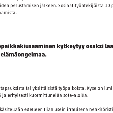
iden perustamisen jälkeen. Sosiaalityöntekijöistä 10 p
aamista.
öpaikkakiusaaminen kytkeytyy osaksi la
öelämäongelmaa.
tä tapauksista tai yksittäisistä työpaikoista. Kyse on ilm
a erityisesti kuormittuneilla sote-aloilla.
äsitellään edelleen liian usein irrallisena henkilöristi