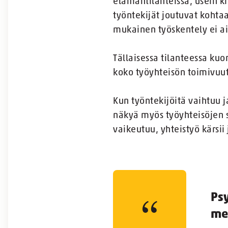
elämäntilanteissa, usein k
työntekijät joutuvat kohta
mukainen työskentely ei ai
Tällaisessa tilanteessa kuo
koko työyhteisön toimivuu
Kun työntekijöitä vaihtuu 
näkyä myös työyhteisöjen 
vaikeutuu, yhteistyö kärsii j
Ps
mer