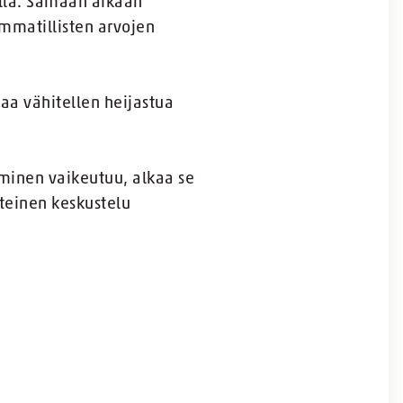
ellä. Samaan aikaan
ammatillisten arvojen
kaa vähitellen heijastua
aminen vaikeutuu, alkaa se
teinen keskustelu