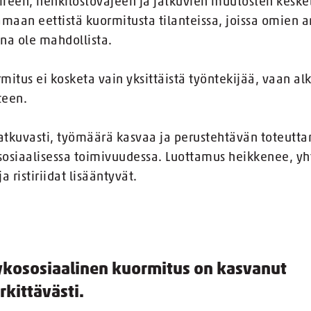
iireen, henkilöstövajeen ja jatkuvien muutosten kesk
amaan eettistä kuormitusta tilanteissa, joissa omien 
na ole mahdollista.
rmitus ei kosketa vain yksittäistä työntekijää, vaan al
teen.
jatkuvasti, työmäärä kasvaa ja perustehtävän toteutt
sosiaalisessa toimivuudessa. Luottamus heikkenee, yh
a ristiriidat lisääntyvät.
ykososiaalinen kuormitus on kasvanut
kittävästi.