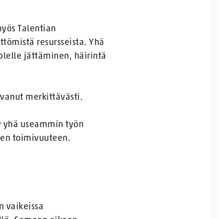
yös Talentian
ttömistä resursseista. Yhä
olelle jättäminen, häirintä
vanut merkittävästi.
tyy yhä useammin työn
öjen toimivuuteen.
n vaikeissa