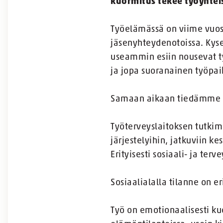
kuormitus tekee työyhteis
Työelämässä on viime vuo
jäsenyhteydenotoissa. Kyse 
useammin esiin nousevat työ
ja jopa suoranainen työpa
Samaan aikaan tiedämme tu
Työterveyslaitoksen tutkim
järjestelyihin, jatkuviin k
Erityisesti sosiaali- ja ter
Sosiaalialalla tilanne on e
Työ on emotionaalisesti ku