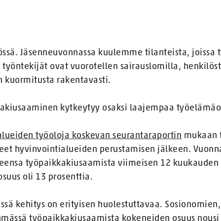
sä. Jäsenneuvonnassa kuulemme tilanteista, joissa ty
 työntekijät ovat vuorotellen sairauslomilla, henkilös
 kuormitusta rakentavasti.
kkakiusaaminen kytkeytyy osaksi laajempaa työelämä
alueiden työoloja koskevan seurantaraportin
mukaan t
eet hyvinvointialueiden perustamisen jälkeen. Vuonna
eneensa työpaikkakiusaamista viimeisen 12 kuukauden
suus oli 13 prosenttia.
ssä kehitys on erityisen huolestuttavaa. Sosionomien
hmässä työpaikkakiusaamista kokeneiden osuus nousi 