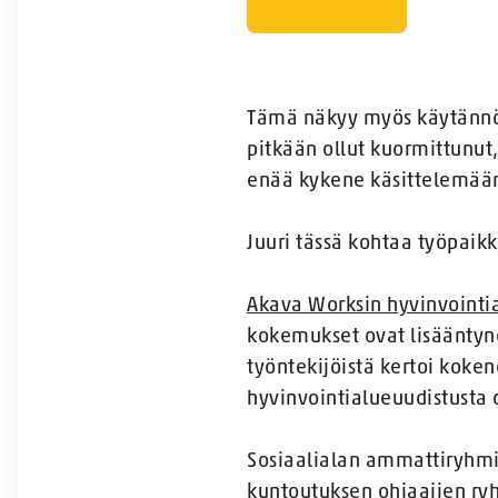
Tämä näkyy myös käytännös
pitkään ollut kuormittunut,
enää kykene käsittelemään
Juuri tässä kohtaa työpai
Akava Worksin hyvinvointi
kokemukset ovat lisääntyn
työntekijöistä kertoi kok
hyvinvointialueuudistusta o
Sosiaalialan ammattiryhmi
kuntoutuksen ohjaajien ry