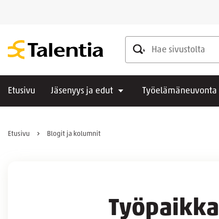
Hae sivustolta
Etusivu
Jäsenyys ja edut
Työelämäneuvonta
Etusivu
Blogit ja kolumnit
Työpaikka