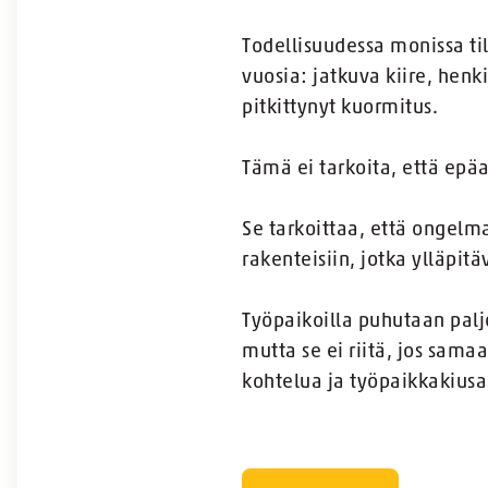
Todellisuudessa monissa til
vuosia: jatkuva kiire, henk
pitkittynyt kuormitus.
Tämä ei tarkoita, että epäas
Se tarkoittaa, että ongelmaa
rakenteisiin, jotka ylläpit
Työpaikoilla puhutaan paljo
mutta se ei riitä, jos sama
kohtelua ja työpaikkakius