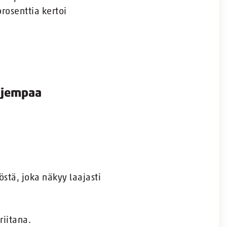
rosenttia kertoi
ajempaa
iöstä, joka näkyy laajasti
riitana.