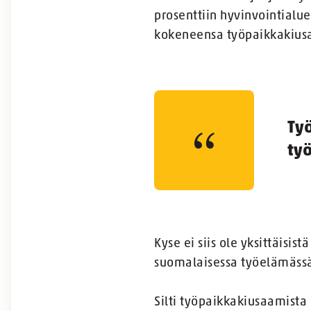
prosenttiin hyvinvointialue
kokeneensa työpaikkakius
Ty
ty
Kyse ei siis ole yksittäisis
suomalaisessa työelämässä j
Silti työpaikkakiusaamista k