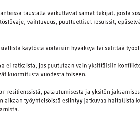
anteissa taustalla vaikuttavat samat tekijät, joista sos
ilöstövaje, vaihtuvuus, puutteelliset resurssit, epäselv
iallista käytöstä voitaisiin hyväksyä tai selittää työol
 ei ratkaista, jos puututaan vain yksittäisiin konflikt
ävät kuormitusta vuodesta toiseen.
n resilienssistä, palautumisesta ja yksilön jaksamises
an aikaan työyhteisöissä esiintyy jatkuvaa haitallista 
aamista.