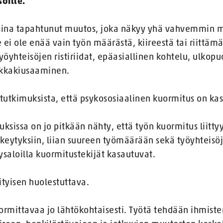
öille.
sina tapahtunut muutos, joka näkyy yhä vahvemmin m
ei ole enää vain työn määrästä, kiireestä tai riittämä
yhteisöjen ristiriidat, epäasiallinen kohtelu, ulkopu
ikkakiusaaminen.
tkimuksista, että psykososiaalinen kuormitus on kas
uksissa on jo pitkään nähty, että työn kuormitus liit
eskeytyksiin, liian suureen työmäärään sekä työyhteis
veysaloilla kuormitustekijät kasautuvat.
rityisen huolestuttava.
ormittavaa jo lähtökohtaisesti. Työtä tehdään ihmiste