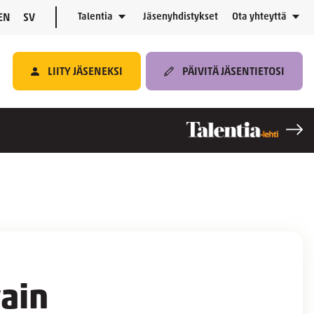
Talentia
Jäsenyhdistykset
Ota yhteyttä
EN
SV
LIITY JÄSENEKSI
PÄIVITÄ JÄSENTIETOSI
ain