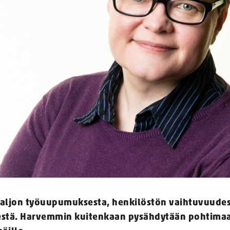
paljon työuupumuksesta, henkilöstön vaihtuvuudest
stä. Harvemmin kuitenkaan pysähdytään pohtimaan