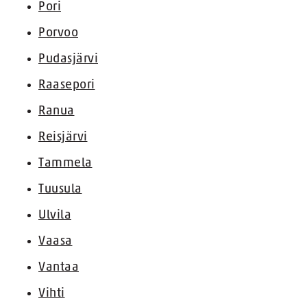
Pori
Porvoo
Pudasjärvi
Raasepori
Ranua
Reisjärvi
Tammela
Tuusula
Ulvila
Vaasa
Vantaa
Vihti