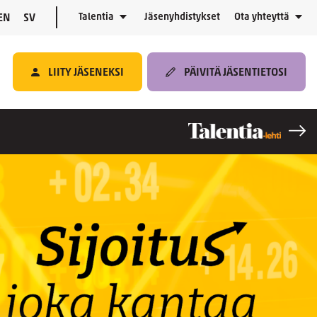
Talentia
Jäsenyhdistykset
Ota yhteyttä
EN
SV
LIITY JÄSENEKSI
PÄIVITÄ JÄSENTIETOSI