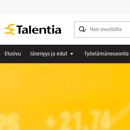
Hae sivustolta
Etusivu
Jäsenyys ja edut
Työelämäneuvonta