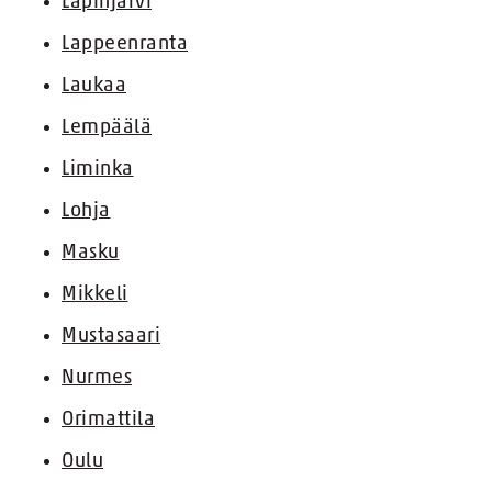
Lapinjärvi
Lappeenranta
Laukaa
Lempäälä
Liminka
Lohja
Masku
Mikkeli
Mustasaari
Nurmes
Orimattila
Oulu