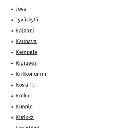
Juva
Jyväskylä
Kajaani
Kauhava
Kempele
Kiuruvesi
Kirkkonummi
Koski Tl
Kotka
Kuopio
Kurikka