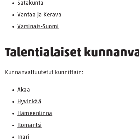
Satakunta
Vantaa ja Kerava
Varsinais-Suomi
Talentialaiset kunnanv
Kunnanvaltuutetut kunnittain:
Akaa
Hyvinkää
Hämeenlinna
Ilomantsi
Inari