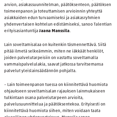
arvion, asiakassuunnitelman, päätöksenteon, päätöksen
toimeenpanon ja toteuttamisen arvioinnin yhteyttä
asiakkaiden edun turvaamiseksi ja asiakasryhmien
yhdenvertaisen kohtelun edistämiseksi, sanoo Talentian
erityisasiantuntija
Jaana Manssila
.
Lain soveltamisalaa on kuitenkin täsmennettävä. Siitä
pitää ilmetä selkeämmin, miten ne iäkkäät henkilöt,
joiden palvelutarpeisiin on vastattu soveltamalla
vammaispalvelulakia, saavat jatkossa tarvitsemansa
palvelut yleislainsäädännön pohjalta.
– Lain toimeenpanon tuessa on kiinnitettävä huomiota
ohjaukseen soveltamisalan rajauksen lainmukaiseen
tulkintaan osana palvelutarpeen arvioita,
palvelusuunnittelua ja päätöksentekoa. Erityisesti on
kiinnitettävä huomiota siihen, miten voidaan taata