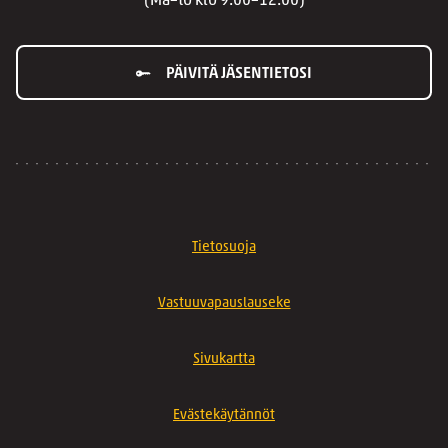
(Ma–to klo 9.00–12.00)
PÄIVITÄ JÄSENTIETOSI
Tietosuoja
Vastuuvapauslauseke
Sivukartta
Evästekäytännöt