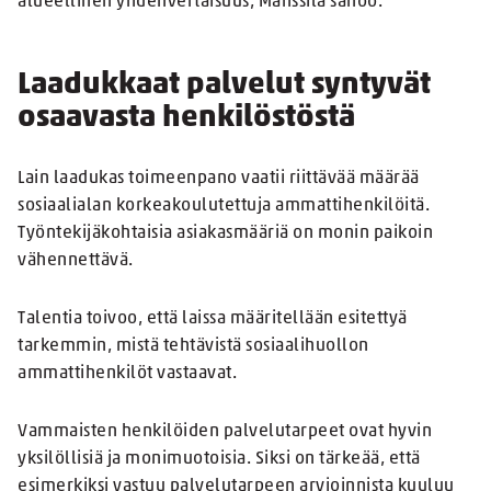
alueellinen yhdenvertaisuus, Manssila sanoo.
Laadukkaat palvelut syntyvät
osaavasta henkilöstöstä
Lain laadukas toimeenpano vaatii riittävää määrää
sosiaalialan korkeakoulutettuja ammattihenkilöitä.
Työntekijäkohtaisia asiakasmääriä on monin paikoin
vähennettävä.
Talentia toivoo, että laissa määritellään esitettyä
tarkemmin, mistä tehtävistä sosiaalihuollon
ammattihenkilöt vastaavat.
Vammaisten henkilöiden palvelutarpeet ovat hyvin
yksilöllisiä ja monimuotoisia. Siksi on tärkeää, että
esimerkiksi vastuu palvelutarpeen arvioinnista kuuluu