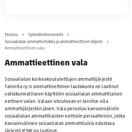
Etusivu
Työelämäneuvonta
Sosiaalialan ammattietiikka ja ammattieettiset ohjeet
Ammattieettinen vala
Ammattieettinen vala
Sosiaalialan korkeakoulutettujen ammattijärjestö
Talentia ry:n ammattieettinen lautakunta on laatinut
valtakunnalliseen käyttöön sosiaalialan ammattilaisen
eettisen valan. Valaan sitoutuvan ei tarvitse olla
ammattijärjestön jäsen. Vala perustuu kansainvälisiin
sosiaalialan ammattilaisten eettisiin periaatteisiin, jotka
kansainvälinen sosiaalialan ammattilaisia edustava
järjestö IFSW on laatinut.