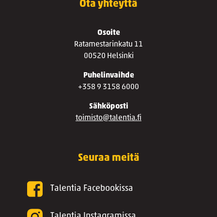
Ota yhteyttä
Osoite
Ratamestarinkatu 11
00520 Helsinki
Puhelinvaihde
+358 9 3158 6000
Sähköposti
toimisto@talentia.fi
Seuraa meitä
Talentia Facebookissa
Talentia Instagramissa