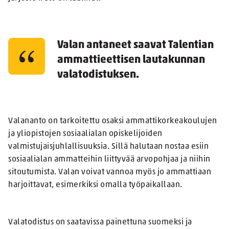
Valan antaneet saavat Talentian
ammattieettisen lautakunnan
valatodistuksen.
Valananto on tarkoitettu osaksi ammattikorkeakoulujen
ja yliopistojen sosiaalialan opiskelijoiden
valmistujaisjuhlallisuuksia. Sillä halutaan nostaa esiin
sosiaalialan ammatteihin liittyvää arvopohjaa ja niihin
sitoutumista. Valan voivat vannoa myös jo ammattiaan
harjoittavat, esimerkiksi omalla työpaikallaan.
Valatodistus on saatavissa painettuna suomeksi ja