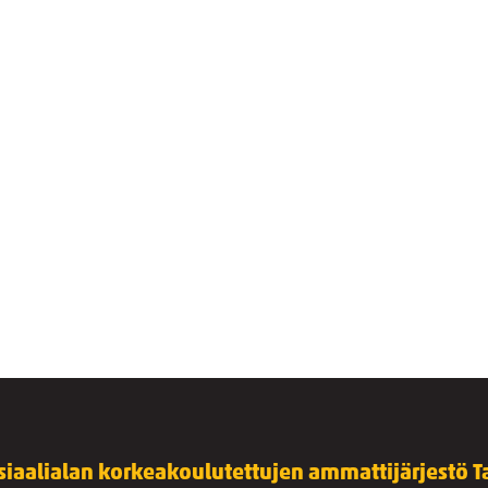
siaalialan korkeakoulutettujen ammattijärjestö Ta