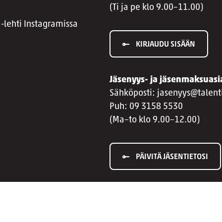
(Ti ja pe klo 9.00–11.00)
a-lehti Instagramissa
KIRJAUDU SISÄÄN
Jäsenyys- ja jäsenmaksuasi
Sähköposti: jasenyys@talenti
Puh: 09 3158 5530
(Ma–to klo 9.00–12.00)
PÄIVITÄ JÄSENTIETOSI