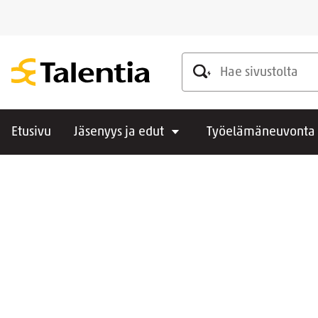
Hae sivustolta
Etusivu
Jäsenyys ja edut
Työelämäneuvonta