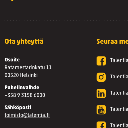
Ota yhteyttä
Seuraa me
Osoite
Talenti
Ratamestarinkatu 11
00520 Helsinki
Talenti
Puhelinvaihde
Talentia
+358 9 3158 6000
Sähköposti
Talenti
toimisto@talentia.fi
Talenti