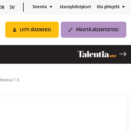
Talentia
Jäsenyhdistykset
Ota yhteyttä
EN
SV
LIITY JÄSENEKSI
PÄIVITÄ JÄSENTIETOSI
ksessa 7.3.