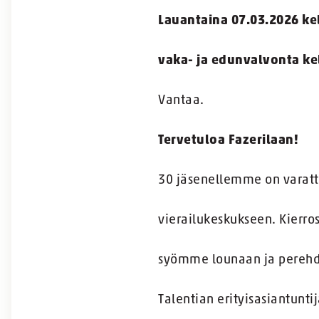
Lauantaina 07.03.2026 kel
vaka- ja edunvalvonta ke
Vantaa.
Tervetuloa Fazerilaan!
30 jäsenellemme on varattu
vierailukeskukseen. Kierro
syömme lounaan ja perehd
Talentian erityisasiantunt