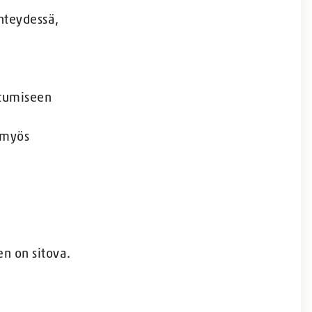
hteydessä,
utumiseen
 myös
n on sitova.