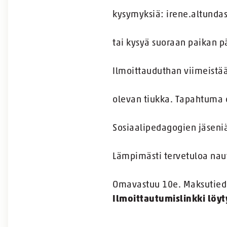
kysymyksiä: irene.altunda
tai kysyä suoraan paikan p
Ilmoittauduthan viimeistä
olevan tiukka. Tapahtuma o
Sosiaalipedagogien jäseni
Lämpimästi tervetuloa nau
Omavastuu 10e. Maksutiedo
Ilmoittautumislinkki löyty