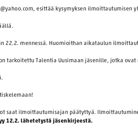
s@yahoo.com, esittää kysymyksen ilmoittautumisen y
äällä.
än 22.2. mennessä. Huomioithan aikataulun ilmoitta
n tarkoitettu Talentia Uusimaan jäsenille, jotka ovat
ä.
tiskelemaan!
t saat ilmoittautumisajan päätyttyä. Ilmoittautumine
y 12.2. lähetetystä jäsenkirjeestä.