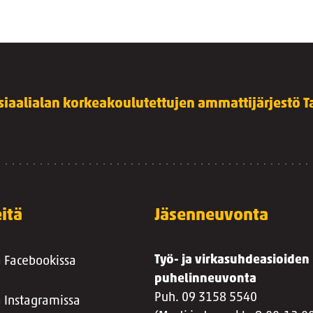
siaalialan korkeakoulutettujen ammattijärjestö Ta
itä
Jäsenneuvonta
Työ- ja virkasuhdeasioiden
a Facebookissa
puhelinneuvonta
Puh. 09 3158 5540
a Instagramissa