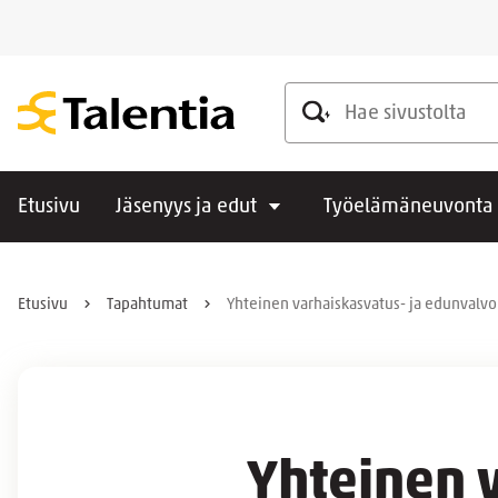
Hae sivustolta
Etusivu
Jäsenyys ja edut
Työelämäneuvonta
Etusivu
Tapahtumat
Yhteinen varhaiskasvatus- ja edunvalv
Yhteinen v