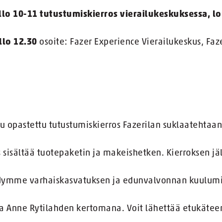
lo 10-11 tutustumiskierros vierailukeskuksessa, lo
llo 12.30
osoite: Fazer Experience Vierailukeskus, Faze
 opastettu tutustumiskierros Fazerilan suklaatehtaan
s sisältää tuotepaketin ja makeishetken. Kierroksen j
ymme varhaiskasvatuksen ja edunvalvonnan kuulumi
ija Anne Rytilahden kertomana. Voit lähettää etukätee