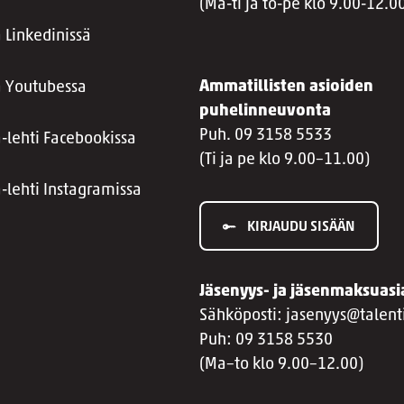
(Ma-ti ja to-pe klo 9.00-12.0
 Linkedinissä
Ammatillisten asioiden
a Youtubessa
puhelinneuvonta
Puh. 09 3158 5533
a-lehti Facebookissa
(Ti ja pe klo 9.00–11.00)
a-lehti Instagramissa
KIRJAUDU SISÄÄN
Jäsenyys- ja jäsenmaksuasi
Sähköposti: jasenyys@talenti
Puh: 09 3158 5530
(Ma–to klo 9.00–12.00)