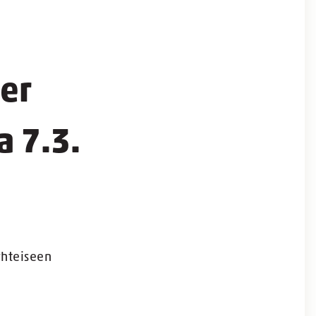
er
a 7.3.
yhteiseen