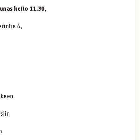
unas kello 11.30
,
rintie 6,
älkeen
siin
n