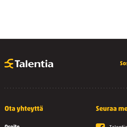
So
Ota yhteyttä
Seuraa me