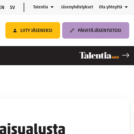
Talentia
Jäsenyhdistykset
Ota yhteyttä
EN
SV
LIITY JÄSENEKSI
PÄIVITÄ JÄSENTIETOSI
aisualusta