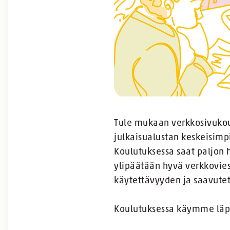
Tule mukaan verkkosivukoul
julkaisualustan keskeisimp
Koulutuksessa saat paljon h
ylipäätään hyvä verkkovies
käytettävyyden ja saavute
Koulutuksessa käymme lä