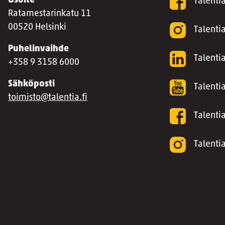
Osoite
Talenti
Ratamestarinkatu 11
00520 Helsinki
Talenti
Puhelinvaihde
Talentia
+358 9 3158 6000
Sähköposti
Talenti
toimisto@talentia.fi
Talenti
Talenti