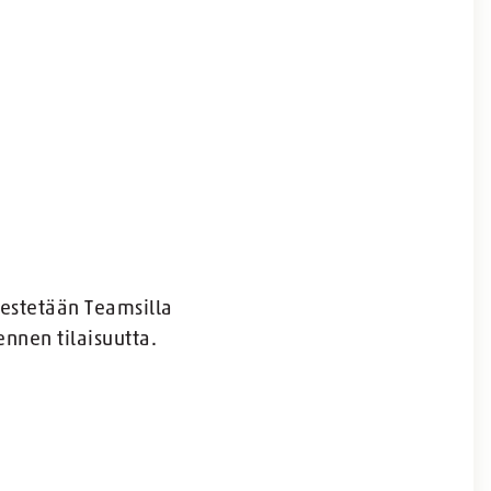
rjestetään Teamsilla
ennen tilaisuutta.