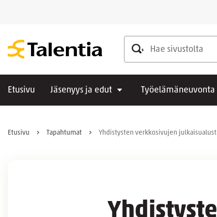
Hae sivustolta
Etusivu
Jäsenyys ja edut
Työelämäneuvonta
Etusivu
Tapahtumat
Yhdistysten verkkosivujen julkaisualus
Yhdistyste