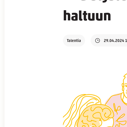
haltuun
Talentia
29.04.2024 