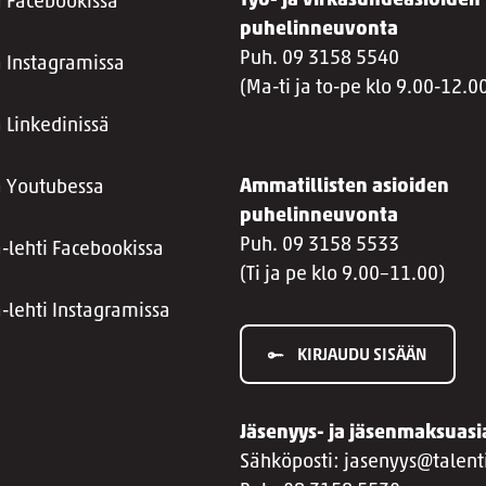
Työ- ja virkasuhdeasioiden
a Facebookissa
puhelinneuvonta
Puh. 09 3158 5540
a Instagramissa
(Ma-ti ja to-pe klo 9.00-12.0
 Linkedinissä
Ammatillisten asioiden
a Youtubessa
puhelinneuvonta
Puh. 09 3158 5533
a-lehti Facebookissa
(Ti ja pe klo 9.00–11.00)
a-lehti Instagramissa
KIRJAUDU SISÄÄN
Jäsenyys- ja jäsenmaksuasi
Sähköposti: jasenyys@talenti