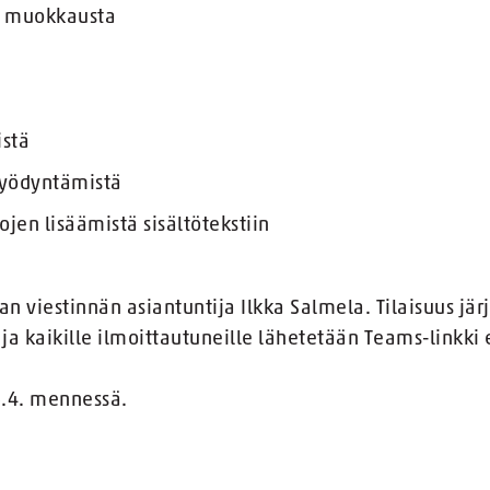
en muokkausta
istä
hyödyntämistä
tojen lisäämistä sisältötekstiin
an viestinnän asiantuntija Ilkka Salmela. Tilaisuus jä
a kaikille ilmoittautuneille lähetetään Teams-linkki 
6.4. mennessä.