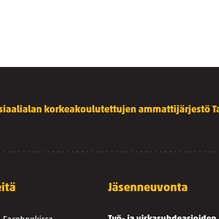
siaalialan korkeakoulutettujen ammattijärjestö Ta
itä
Jäsenneuvonta