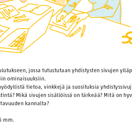
utukseen, jossa tutustutaan yhdistysten sivujen ylläp
iin ominaisuuksiin.
yödyllistä tietoa, vinkkejä ja suosituksia yhdistyssivuj
tintä? Mikä sivujen sisällöissä on tärkeää? Mitä on h
ttavuuden kannalta?
pi mm.