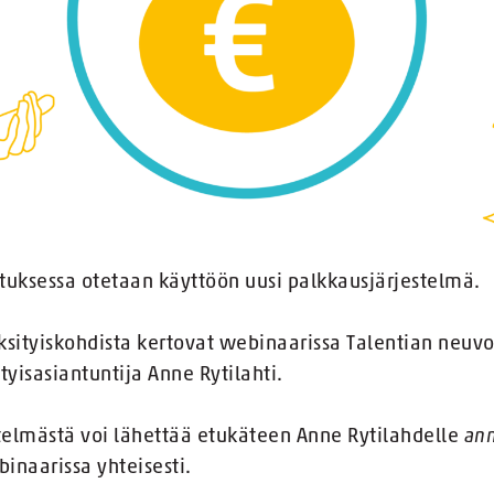
tuksessa otetaan käyttöön uusi palkkausjärjestelmä.
 yksityiskohdista kertovat webinaarissa Talentian neuv
tyisasiantuntija Anne Rytilahti.
telmästä voi lähettää etukäteen Anne Rytilahdelle
ann
inaarissa yhteisesti.