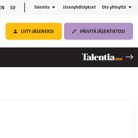
Talentia
Jäsenyhdistykset
Ota yhteyttä
EN
SV
LIITY JÄSENEKSI
PÄIVITÄ JÄSENTIETOSI