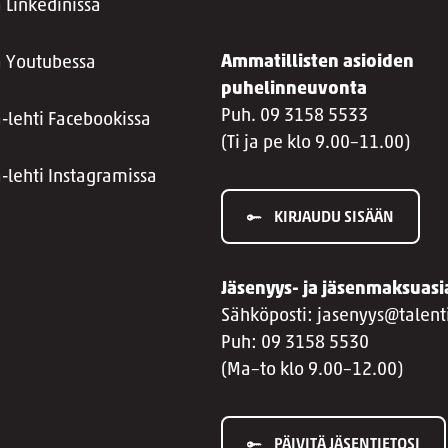
 Linkedinissä
Ammatillisten asioiden
a Youtubessa
puhelinneuvonta
Puh. 09 3158 5533
a-lehti Facebookissa
(Ti ja pe klo 9.00–11.00)
a-lehti Instagramissa
KIRJAUDU SISÄÄN
Jäsenyys- ja jäsenmaksuasi
Sähköposti: jasenyys@talenti
Puh: 09 3158 5530
(Ma–to klo 9.00–12.00)
PÄIVITÄ JÄSENTIETOSI