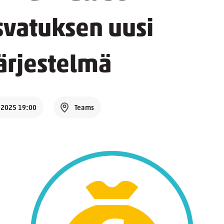
svatuksen uusi
ärjestelmä
.2025 19:00
Teams