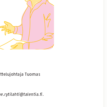
ottelujohtaja Tuomas
e.rytilahti@talentia.fi
.