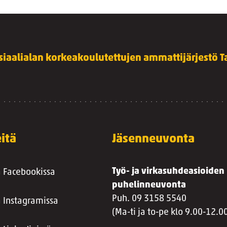
siaalialan korkeakoulutettujen ammattijärjestö Ta
itä
Jäsenneuvonta
Työ- ja virkasuhdeasioiden
a Facebookissa
puhelinneuvonta
Puh. 09 3158 5540
a Instagramissa
(Ma-ti ja to-pe klo 9.00-12.0