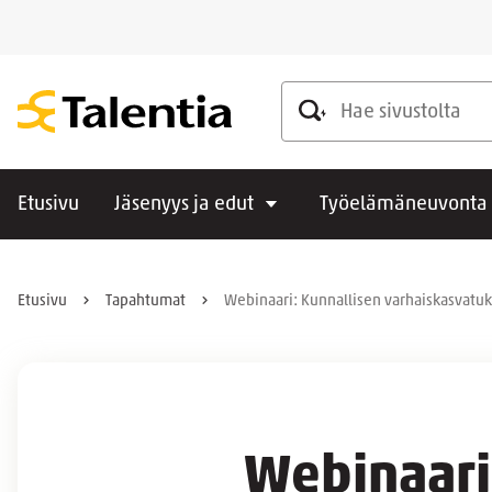
Hae sivustolta
Etusivu
Jäsenyys ja edut
Työelämäneuvonta
Etusivu
Tapahtumat
Webinaari: Kunnallisen varhaiskasvatuk
Webinaari