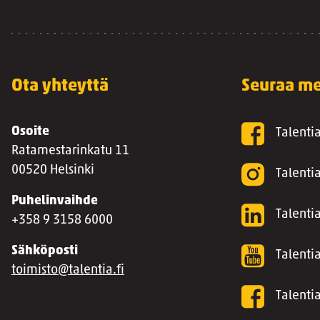
Ota yhteyttä
Seuraa me
Osoite
Talenti
Ratamestarinkatu 11
00520 Helsinki
Talenti
Puhelinvaihde
Talentia
+358 9 3158 6000
Sähköposti
Talenti
toimisto@talentia.fi
Talenti