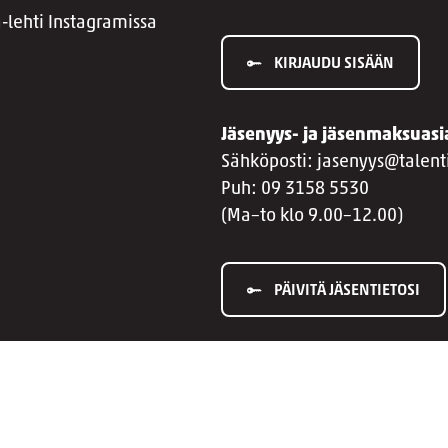
a-lehti Instagramissa
KIRJAUDU SISÄÄN
Jäsenyys- ja jäsenmaksuasi
Sähköposti: jasenyys@talenti
Puh: 09 3158 5530
(Ma–to klo 9.00–12.00)
PÄIVITÄ JÄSENTIETOSI