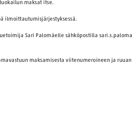
uokailun maksat itse.
 ilmoittautumisjärjestyksessä.
luetoimija Sari Palomäelle sähköpostilla sari.s.palo
 omavastuun maksamisesta viitenumeroineen ja ruuan 