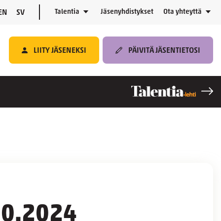
Talentia
Jäsenyhdistykset
Ota yhteyttä
EN
SV
LIITY JÄSENEKSI
PÄIVITÄ JÄSENTIETOSI
.10.2024