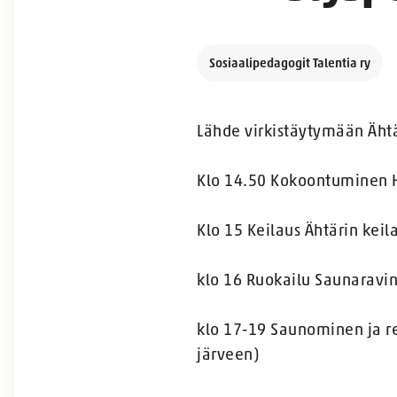
Sosiaalipedagogit Talentia ry
Lähde virkistäytymään Ähtä
Klo 14.50 Kokoontuminen H
Klo 15 Keilaus Ähtärin kei
klo 16 Ruokailu Saunaravin
klo 17-19 Saunominen ja r
järveen)