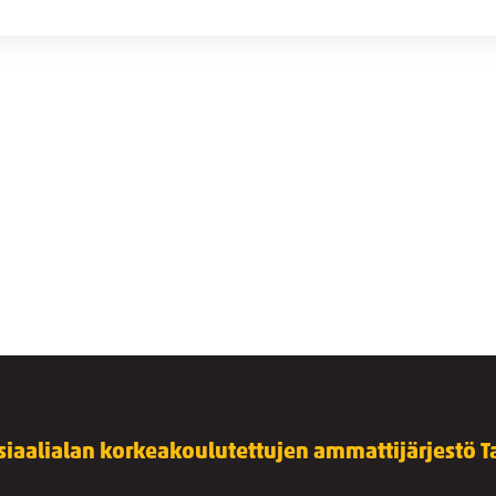
siaalialan korkeakoulutettujen ammattijärjestö Ta