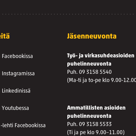
itä
Jäsenneuvonta
Työ- ja virkasuhdeasioiden
a Facebookissa
puhelinneuvonta
Puh. 09 3158 5540
a Instagramissa
(Ma-ti ja to-pe klo 9.00-12.0
 Linkedinissä
Ammatillisten asioiden
a Youtubessa
puhelinneuvonta
Puh. 09 3158 5533
a-lehti Facebookissa
(Ti ja pe klo 9.00–11.00)