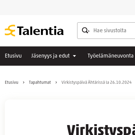
Hae sivustolta
Etusivu
Jäsenyys ja edut
Työelämäneuvonta
Etusivu
Tapahtumat
Virkistyspäivä Ähtärissä la 26.10.2024
Virkistysp