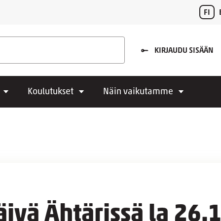
FI
KIRJAUDU SISÄÄN
Koulutukset
Näin vaikutamme
äivä Ähtärissä la 26