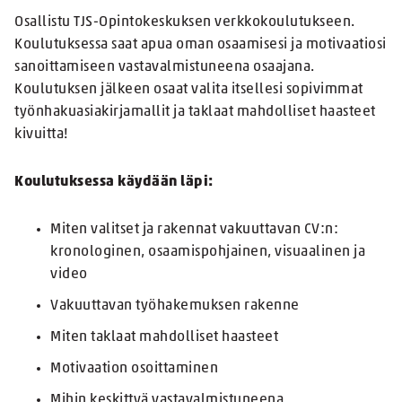
Osallistu TJS-Opintokeskuksen verkkokoulutukseen.
Koulutuksessa saat apua oman osaamisesi ja motivaatiosi
sanoittamiseen vastavalmistuneena osaajana.
Koulutuksen jälkeen osaat valita itsellesi sopivimmat
työnhakuasiakirjamallit ja taklaat mahdolliset haasteet
kivuitta!
Koulutuksessa käydään läpi:
Miten valitset ja rakennat vakuuttavan CV:n:
kronologinen, osaamispohjainen, visuaalinen ja
video
Vakuuttavan työhakemuksen rakenne
Miten taklaat mahdolliset haasteet
Motivaation osoittaminen
Mihin keskittyä vastavalmistuneena