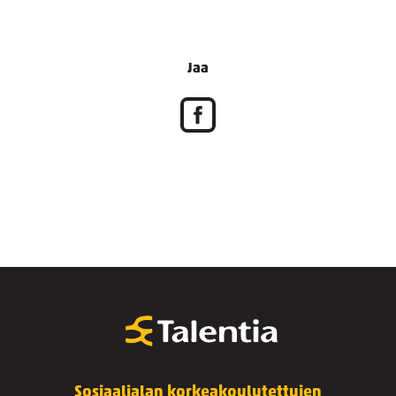
Jaa
Sosiaalialan korkeakoulutettujen