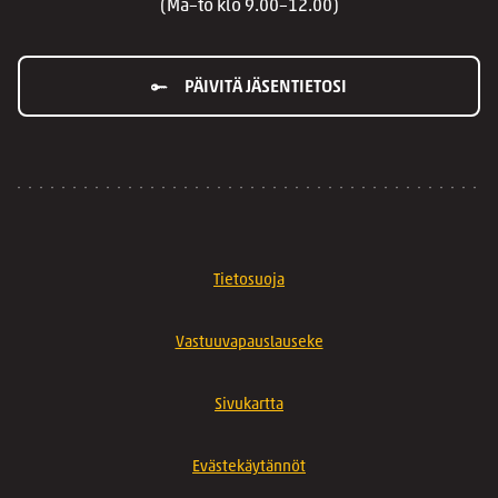
(Ma–to klo 9.00–12.00)
PÄIVITÄ JÄSENTIETOSI
Tietosuoja
Vastuuvapauslauseke
Sivukartta
Evästekäytännöt