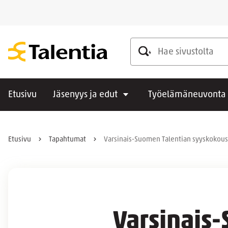
Hae sivustolta
Etusivu
Jäsenyys ja edut
Työelämäneuvonta
Etusivu
Tapahtumat
Varsinais-Suomen Talentian syyskokous 
Varsinais