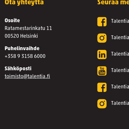
Ota yhteyttä
Seuraa me
Osoite
Talenti
Ratamestarinkatu 11
00520 Helsinki
Talenti
Puhelinvaihde
Talentia
+358 9 3158 6000
Sähköposti
Talenti
toimisto@talentia.fi
Talenti
Talenti