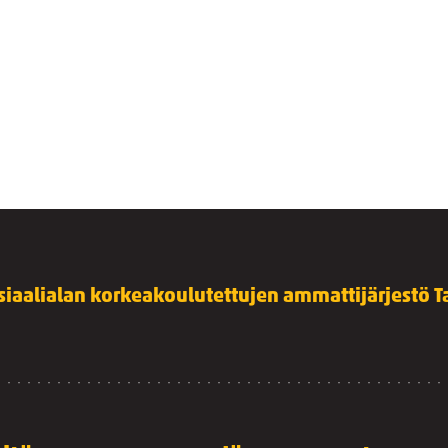
siaalialan korkeakoulutettujen ammattijärjestö Ta