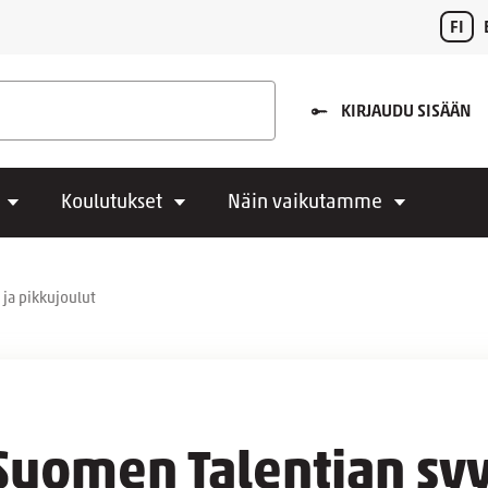
FI
KIRJAUDU SISÄÄN
Koulutukset
Näin vaikutamme
ja pikkujoulut
-Suomen Talentian s