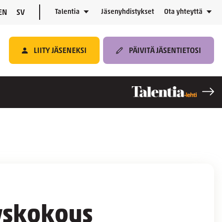
Talentia
Jäsenyhdistykset
Ota yhteyttä
EN
SV
LIITY JÄSENEKSI
PÄIVITÄ JÄSENTIETOSI
yyskokous