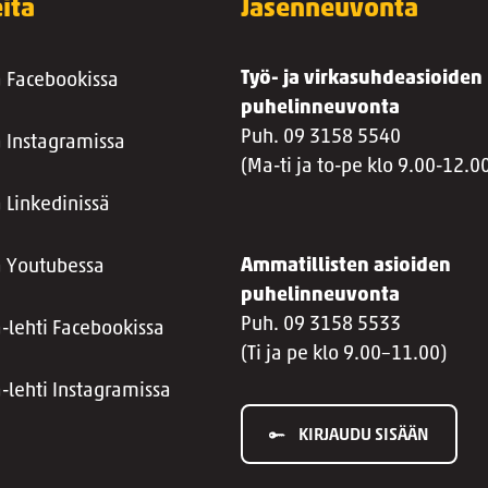
itä
Jäsenneuvonta
Työ- ja virkasuhdeasioiden
a Facebookissa
puhelinneuvonta
Puh. 09 3158 5540
a Instagramissa
(Ma-ti ja to-pe klo 9.00-12.0
 Linkedinissä
Ammatillisten asioiden
a Youtubessa
puhelinneuvonta
Puh. 09 3158 5533
a-lehti Facebookissa
(Ti ja pe klo 9.00–11.00)
a-lehti Instagramissa
KIRJAUDU SISÄÄN