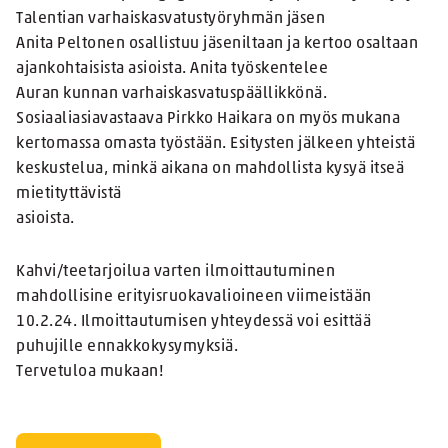
Talentian varhaiskasvatustyöryhmän jäsen
Anita Peltonen osallistuu jäseniltaan ja kertoo osaltaan
ajankohtaisista asioista. Anita työskentelee
Auran kunnan varhaiskasvatuspäällikkönä.
Sosiaaliasiavastaava Pirkko Haikara on myös mukana
kertomassa omasta työstään. Esitysten jälkeen yhteistä
keskustelua, minkä aikana on mahdollista kysyä itseä
mietityttävistä
asioista.
Kahvi/teetarjoilua varten ilmoittautuminen
mahdollisine erityisruokavalioineen viimeistään
10.2.24. Ilmoittautumisen yhteydessä voi esittää
puhujille ennakkokysymyksiä.
Tervetuloa mukaan!