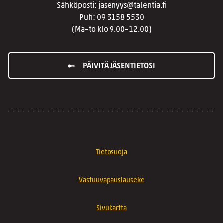
Sähköposti: jasenyys@talentia.fi
Puh: 09 3158 5530
(Ma–to klo 9.00–12.00)
PÄIVITÄ JÄSENTIETOSI
Tietosuoja
Vastuuvapauslauseke
Sivukartta