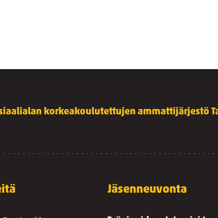
siaalialan korkeakoulutettujen ammattijärjestö Ta
itä
Jäsenneuvonta