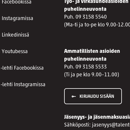
Työ- ja virkasuhdeasioiden
a Facebookissa
puhelinneuvonta
Puh. 09 3158 5540
a Instagramissa
(Ma-ti ja to-pe klo 9.00-12.0
 Linkedinissä
Ammatillisten asioiden
a Youtubessa
puhelinneuvonta
Puh. 09 3158 5533
a-lehti Facebookissa
(Ti ja pe klo 9.00–11.00)
a-lehti Instagramissa
KIRJAUDU SISÄÄN
Jäsenyys- ja jäsenmaksuasi
Sähköposti: jasenyys@talenti