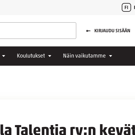
FI
KIRJAUDU SISÄÄN
Koulutukset
Näin vaikutamme
a Talentia ry:n kev