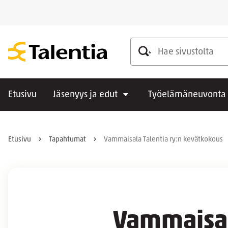
Hae sivustolta
Etusivu
Jäsenyys ja edut
Työelämäneuvonta
Etusivu
Tapahtumat
Vammaisala Talentia ry:n kevätkokous
Vammaisal