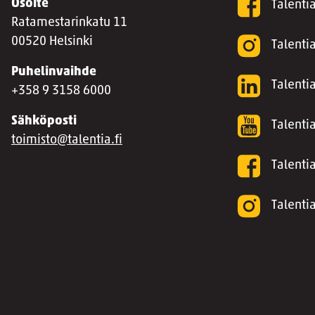
Osoite
Talenti
Ratamestarinkatu 11
00520 Helsinki
Talenti
Puhelinvaihde
Talentia
+358 9 3158 6000
Sähköposti
Talenti
toimisto@talentia.fi
Talenti
Talenti