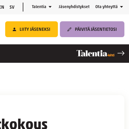
Talentia
Jäsenyhdistykset
Ota yhteyttä
EN
SV
LIITY JÄSENEKSI
PÄIVITÄ JÄSENTIETOSI
ätkokous