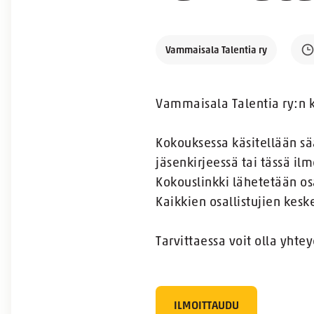
Vammaisala Talentia ry
Vammaisala Talentia ry:n k
Kokouksessa käsitellään sä
jäsenkirjeessä tai tässä il
Kokouslinkki lähetetään os
Kaikkien osallistujien ke
Tarvittaessa voit olla yhte
ILMOITTAUDU