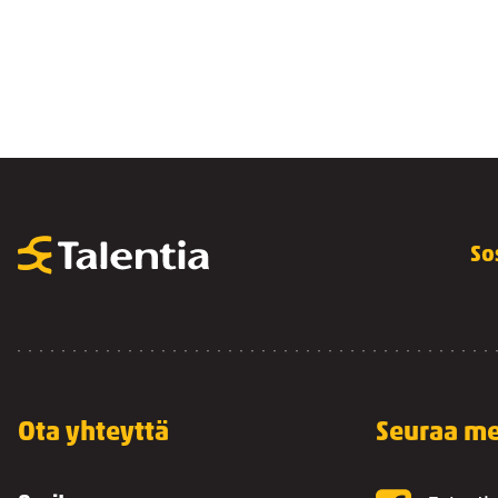
So
Ota yhteyttä
Seuraa me