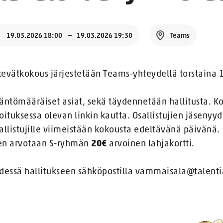
19.03.2026 18:00
19.03.2026 19:30
Teams
evätkokous järjestetään Teams-yhteydellä torstaina 1
äntömääräiset asiat, sekä täydennetään hallitusta. K
moituksessa olevan linkin kautta. Osallistujien jäsenyyd
allistujille viimeistään kokousta edeltävänä päivänä.
sken arvotaan S-ryhmän
20€
arvoinen lahjakortti.
ydessä hallitukseen sähköpostilla
vammaisala@talentia