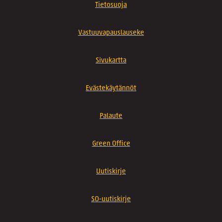
Tietosuoja
Vastuuvapauslauseke
Sivukartta
Evästekäytännöt
Palaute
Green Office
Uutiskirje
SO-uutiskirje