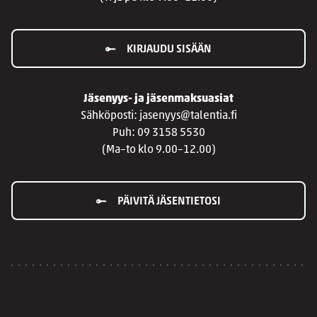
KIRJAUDU SISÄÄN
Jäsenyys- ja jäsenmaksuasiat
Sähköposti: jasenyys@talentia.fi
Puh: 09 3158 5530
(Ma–to klo 9.00–12.00)
PÄIVITÄ JÄSENTIETOSI