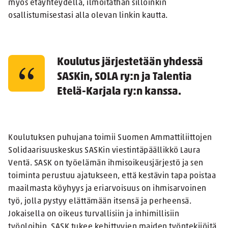
myös etäyhteydellä, ilmoitathan silloinkin
osallistumisestasi alla olevan linkin kautta.
Koulutus järjestetään yhdessä
SASKin, SOLA ry:n ja Talentia
Etelä-Karjala ry:n kanssa.
Koulutuksen puhujana toimii Suomen Ammattiliittojen
Solidaarisuuskeskus SASKin viestintäpäällikkö Laura
Ventä. SASK on työelämän ihmisoikeusjärjestö ja sen
toiminta perustuu ajatukseen, että kestävin tapa poistaa
maailmasta köyhyys ja eriarvoisuus on ihmisarvoinen
työ, jolla pystyy elättämään itsensä ja perheensä.
Jokaisella on oikeus turvallisiin ja inhimillisiin
työoloihin. SASK tukee kehittyvien maiden työntekijöitä,