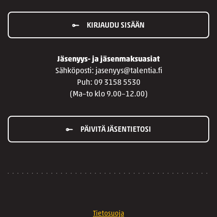
KIRJAUDU SISÄÄN
Jäsenyys- ja jäsenmaksuasiat
Sähköposti: jasenyys@talentia.fi
Puh: 09 3158 5530
(Ma–to klo 9.00–12.00)
PÄIVITÄ JÄSENTIETOSI
Tietosuoja