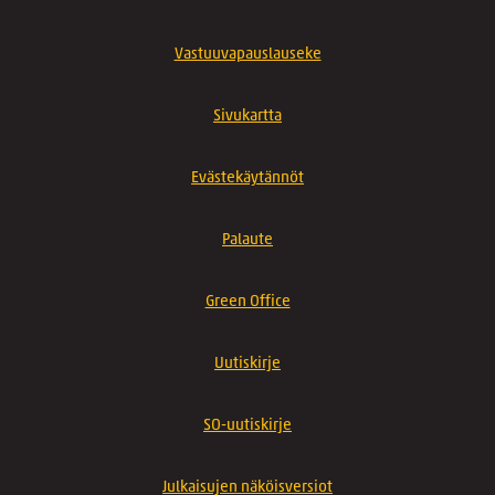
Vastuuvapauslauseke
Sivukartta
Evästekäytännöt
Palaute
Green Office
Uutiskirje
SO-uutiskirje
Julkaisujen näköisversiot