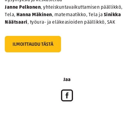
Kysymyksiä ja keskustelua
Janne Pelkonen
, yhteiskuntavaikuttamisen päällikkö,
Tela,
Hanna Mäkinen
, matemaatikko, Tela ja
Sinikka
Näätsaari
, työura- ja eläkeasioiden päällikkö, SAK
ILMOITTAUDU TÄSTÄ
Jaa