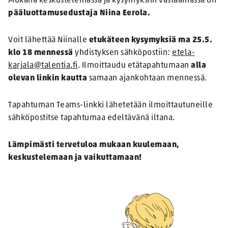
Mukana keskustelemassa ja kysymyksiin vastaamassa on
pääluottamusedustaja Niina Eerola.
Voit lähettää Niinalle
etukäteen kysymyksiä ma 25.5.
klo 18 mennessä
yhdistyksen sähköpostiin:
etela-
karjala@talentia.fi
. Ilmoittaudu etätapahtumaan
alla
olevan linkin kautta
samaan ajankohtaan mennessä.
Tapahtuman Teams-linkki lähetetään ilmoittautuneille
sähköpostitse tapahtumaa edeltävänä iltana.
Lämpimästi tervetuloa mukaan kuulemaan,
keskustelemaan ja vaikuttamaan!