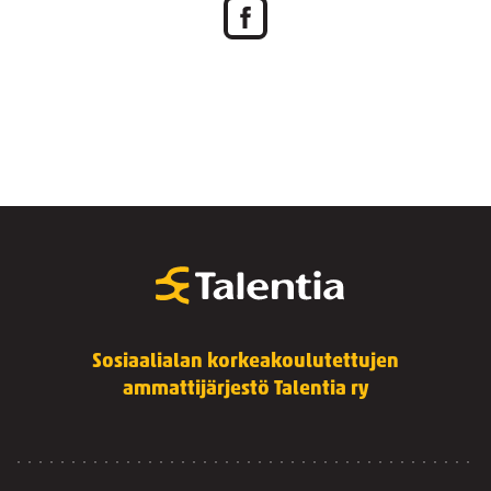
Sosiaalialan korkeakoulutettujen
ammattijärjestö Talentia ry