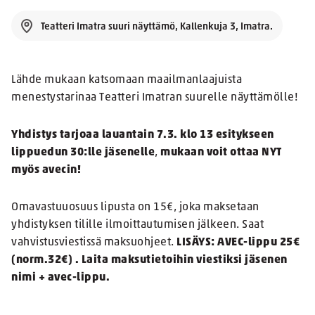
Teatteri Imatra suuri näyttämö, Kallenkuja 3, Imatra.
Lähde mukaan katsomaan maailmanlaajuista
menestystarinaa Teatteri Imatran suurelle näyttämölle!
Yhdistys tarjoaa lauantain 7.3. klo 13 esitykseen
lippuedun 30:lle jäsenelle
,
mukaan voit ottaa NYT
myös avecin!
Omavastuuosuus lipusta on 15€, joka maksetaan
yhdistyksen tilille ilmoittautumisen jälkeen. Saat
vahvistusviestissä maksuohjeet.
LISÄYS:
AVEC-lippu 25€
(norm.32€) . Laita maksutietoihin viestiksi jäsenen
nimi + avec-lippu.