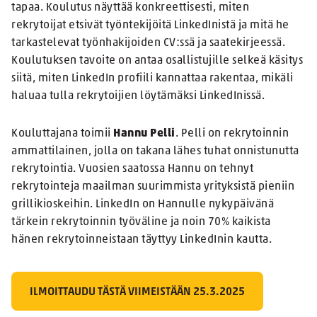
tapaa. Koulutus näyttää konkreettisesti, miten
rekrytoijat etsivät työntekijöitä LinkedInistä ja mitä he
tarkastelevat työnhakijoiden CV:ssä ja saatekirjeessä.
Koulutuksen tavoite on antaa osallistujille selkeä käsitys
siitä, miten LinkedIn profiili kannattaa rakentaa, mikäli
haluaa tulla rekrytoijien löytämäksi LinkedInissä.
Kouluttajana toimii
Hannu Pelli
. Pelli on rekrytoinnin
ammattilainen, jolla on takana lähes tuhat onnistunutta
rekrytointia. Vuosien saatossa Hannu on tehnyt
rekrytointeja maailman suurimmista yrityksistä pieniin
grillikioskeihin. LinkedIn on Hannulle nykypäivänä
tärkein rekrytoinnin työväline ja noin 70% kaikista
hänen rekrytoinneistaan täyttyy LinkedInin kautta.
ILMOITTAUDU TÄSTÄ VIIMEISTÄÄN 25.3.2025