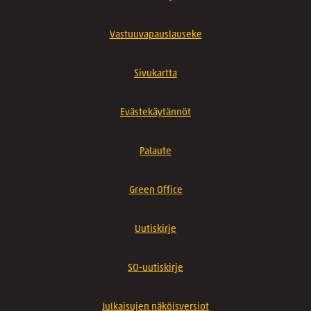
Vastuuvapauslauseke
Sivukartta
Evästekäytännöt
Palaute
Green Office
Uutiskirje
SO-uutiskirje
Julkaisujen näköisversiot