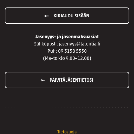
KIRJAUDU SISÄÄN
Jäsenyys- ja jäsenmaksuasiat
Sähköposti: jasenyys@talentia.fi
Puh: 09 3158 5530
(Ma–to klo 9.00–12.00)
PÄIVITÄ JÄSENTIETOSI
Tietosuoja