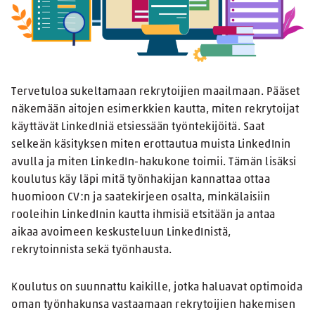
Tervetuloa sukeltamaan rekrytoijien maailmaan. Pääset
näkemään aitojen esimerkkien kautta, miten rekrytoijat
käyttävät LinkedIniä etsiessään työntekijöitä. Saat
selkeän käsityksen miten erottautua muista LinkedInin
avulla ja miten LinkedIn-hakukone toimii. Tämän lisäksi
koulutus käy läpi mitä työnhakijan kannattaa ottaa
huomioon CV:n ja saatekirjeen osalta, minkälaisiin
rooleihin LinkedInin kautta ihmisiä etsitään ja antaa
aikaa avoimeen keskusteluun LinkedInistä,
rekrytoinnista sekä työnhausta.
Koulutus on suunnattu kaikille, jotka haluavat optimoida
oman työnhakunsa vastaamaan rekrytoijien hakemisen