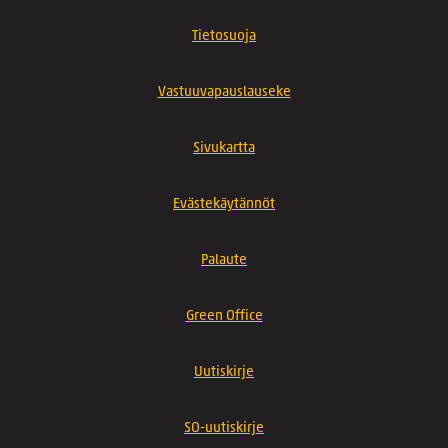
Tietosuoja
Vastuuvapauslauseke
Sivukartta
Evästekäytännöt
Palaute
Green Office
Uutiskirje
SO-uutiskirje