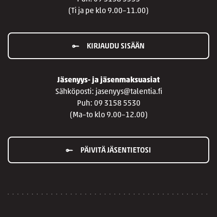
(Ti ja pe klo 9.00–11.00)
KIRJAUDU SISÄÄN
Jäsenyys- ja jäsenmaksuasiat
Sähköposti: jasenyys@talentia.fi
Puh: 09 3158 5530
(Ma–to klo 9.00–12.00)
PÄIVITÄ JÄSENTIETOSI