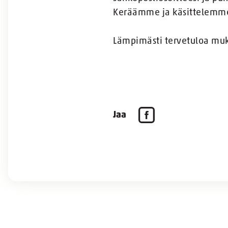
Keräämme ja käsittelemme t
Lämpimästi tervetuloa m
Jaa