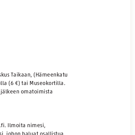
keskus Taikaan, (Hämeenkatu
la (6 €) tai Museokortilla.
n jälkeen omatoimista
i. Ilmoita nimesi,
, johon haluat osallistua.