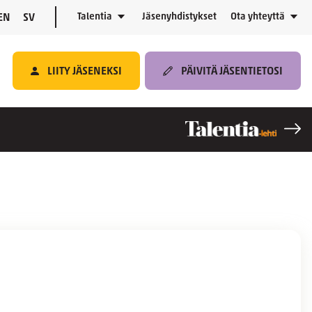
Talentia
Jäsenyhdistykset
Ota yhteyttä
EN
SV
LIITY JÄSENEKSI
PÄIVITÄ JÄSENTIETOSI