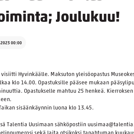
oiminta; Joulukuu!
.2023 00:00
a visiitti Hyvinkäälle. Maksuton yleisöopastus Museo
alkaa klo 14.00. Opastuksille pääsee mukaan pääsylipul
minuuttia. Opastukselle mahtuu 25 henkeä. Kierrokse
seen.
ikan sisäänkäynnin luona klo 13.45.
ä Talentia Uusimaan sähköpostiin uusimaa@talentia.f
helinnumerosi sekä laita otsikoksi tapahtuman kuukausi