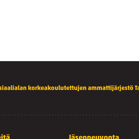
siaalialan korkeakoulutettujen ammattijärjestö Ta
itä
Jäsenneuvonta