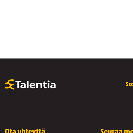
So
Ota yhteyttä
Seuraa me