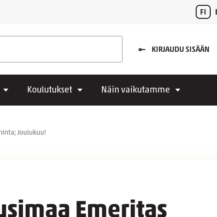
FI
KIRJAUDU SISÄÄN
Koulutukset
Näin vaikutamme
minta; Joulukuu!
Uusimaa Emeritas