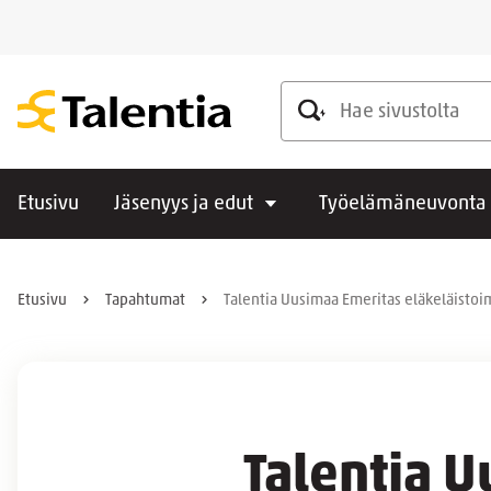
Hae sivustolta
Etusivu
Jäsenyys ja edut
Työelämäneuvonta
Etusivu
Tapahtumat
Talentia Uusimaa Emeritas eläkeläistoi
Talentia 