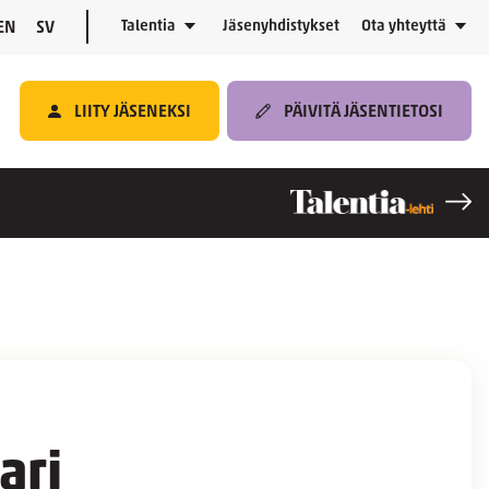
Talentia
Jäsenyhdistykset
Ota yhteyttä
EN
SV
LIITY JÄSENEKSI
PÄIVITÄ JÄSENTIETOSI
ari