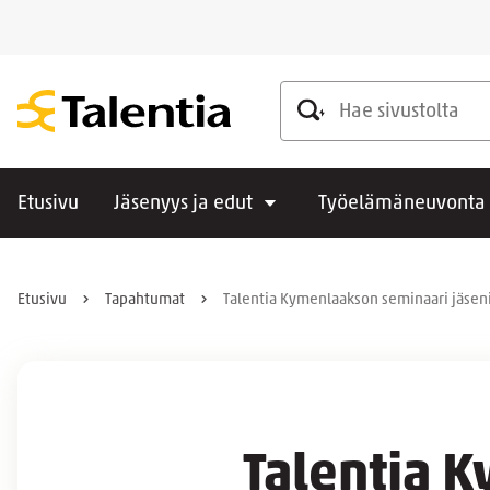
Hae sivustolta
Etusivu
Jäsenyys ja edut
Työelämäneuvonta
Etusivu
Tapahtumat
Talentia Kymenlaakson seminaari jäsen
Talentia 