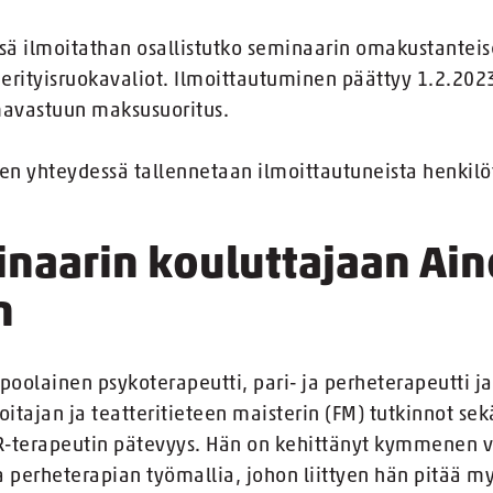
sä ilmoitathan osallistutko seminaarin omakustantei
erityisruokavaliot. Ilmoittautuminen päättyy 1.2.202
mavastuun maksusuoritus.
n yhteydessä tallennetaan ilmoittautuneista henkilö
inaarin kouluttajaan Ain
n
poolainen psykoterapeutti, pari- ja perheterapeutti j
oitajan ja teatteritieteen maisterin (FM) tutkinnot se
R-terapeutin pätevyys. Hän on kehittänyt kymmenen 
a perheterapian työmallia, johon liittyen hän pitää 