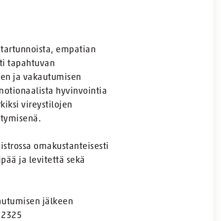
etartunnoista, empatian
sti tapahtuvan
isen ja vakautumisen
motionaalista hyvinvointia
iksi vireystilojen
ntymisenä.
istrossa omakustanteisesti
pää ja levitettä sekä
autumisen jälkeen
: 2325