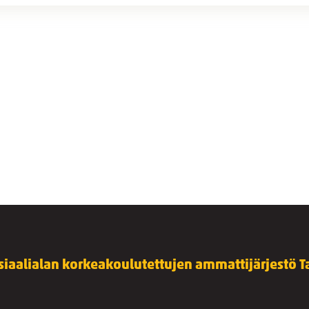
siaalialan korkeakoulutettujen ammattijärjestö Ta