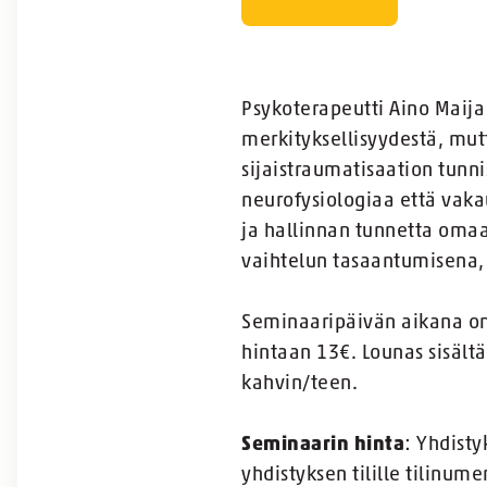
Psykoterapeutti Aino Maija
merkityksellisyydestä, mut
sijaistraumatisaation tunn
neurofysiologiaa että vaka
ja hallinnan tunnetta omaa
vaihtelun tasaantumisena,
Seminaaripäivän aikana on 
hintaan 13€. Lounas sisältä
kahvin/teen.
Seminaarin hinta
: Yhdist
yhdistyksen tilille tilinum