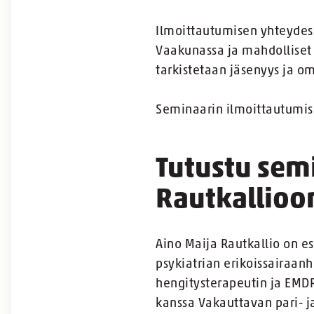
Ilmoittautumisen yhteydes
Vaakunassa ja mahdolliset 
tarkistetaan jäsenyys ja o
Seminaarin ilmoittautumise
Tutustu sem
Rautkallioo
Aino Maija Rautkallio on es
psykiatrian erikoissairaanh
hengitysterapeutin ja EMD
kanssa Vakauttavan pari- j