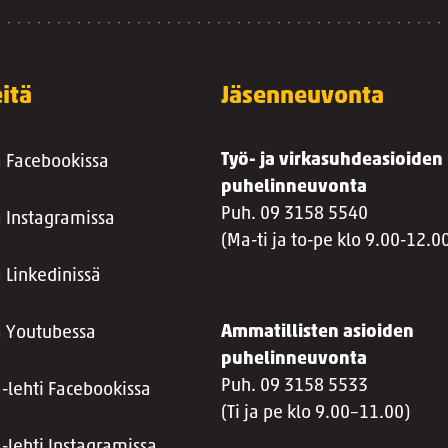
itä
Jäsenneuvonta
Työ- ja virkasuhdeasioiden
a Facebookissa
puhelinneuvonta
Puh. 09 3158 5540
a Instagramissa
(Ma-ti ja to-pe klo 9.00-12.0
 Linkedinissä
Ammatillisten asioiden
a Youtubessa
puhelinneuvonta
Puh. 09 3158 5533
a-lehti Facebookissa
(Ti ja pe klo 9.00–11.00)
a-lehti Instagramissa